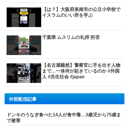
【は？】大阪府泉南市の公立小学校で
イスラムのいい所を学ぶ
千葉県 ムスリムの礼拝 拒否
【名古屋騒然】警察官に手を出す人物
まで…一体何が起きているのか #外国
人 #共生社会 #japan
外部配信記事
ドンキのうなぎ食べた14人が食中毒…3歳児から75歳ま
で被害