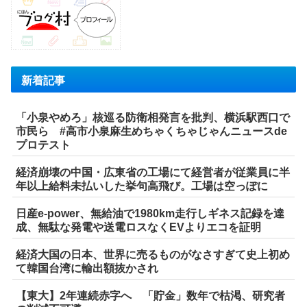
新着記事
「小泉やめろ」核巡る防衛相発言を批判、横浜駅西口で
市民ら #高市小泉麻生めちゃくちゃじゃんニュースde
プロテスト
経済崩壊の中国・広東省の工場にて経営者が従業員に半
年以上給料未払いした挙句高飛び。工場は空っぽに
日産e-power、無給油で1980km走行しギネス記録を達
成、無駄な発電や送電ロスなくEVよりエコを証明
経済大国の日本、世界に売るものがなさすぎて史上初め
て韓国台湾に輸出額抜かされ
【東大】2年連続赤字へ 「貯金」数年で枯渇、研究者