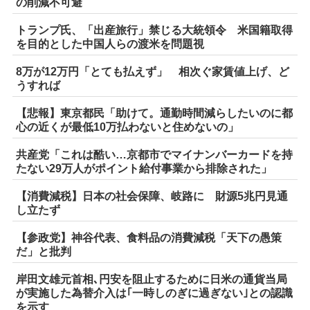
の削減不可避
トランプ氏、「出産旅行」禁じる大統領令 米国籍取得
を目的とした中国人らの渡米を問題視
8万が12万円「とても払えず」 相次ぐ家賃値上げ、ど
うすれば
【悲報】東京都民「助けて。通勤時間減らしたいのに都
心の近くが最低10万払わないと住めないの」
共産党「これは酷い…京都市でマイナンバーカードを持
たない29万人がポイント給付事業から排除された」
【消費減税】日本の社会保障、岐路に 財源5兆円見通
し立たず
【参政党】神谷代表、食料品の消費減税「天下の愚策
だ」と批判
岸田文雄元首相､円安を阻止するために日米の通貨当局
が実施した為替介入は｢一時しのぎに過ぎない｣との認識
を示す