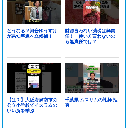
どうなる？河合ゆうすけ
財源言わない減税は無責
が県知事選へ立候補！
任！→使い方言わないの
も無責任では？
【は？】大阪府泉南市の
千葉県 ムスリムの礼拝 拒
公立小学校でイスラムの
否
いい所を学ぶ