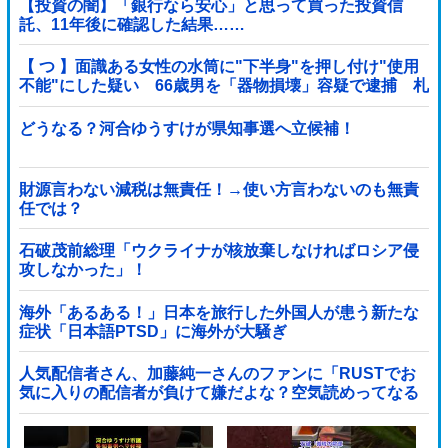
【投資の闇】「銀行なら安心」と思って買った投資信
託、11年後に確認した結果……
【 つ 】面識ある女性の水筒に"下半身"を押し付け"使用
不能"にした疑い 66歳男を「器物損壊」容疑で逮捕 札
幌市
どうなる？河合ゆうすけが県知事選へ立候補！
財源言わない減税は無責任！→使い方言わないのも無責
任では？
石破茂前総理「ウクライナが核放棄しなければロシア侵
攻しなかった」！
海外「あるある！」日本を旅行した外国人が患う新たな
症状「日本語PTSD」に海外が大騒ぎ
人気配信者さん、加藤純一さんのファンに「RUSTでお
気に入りの配信者が負けて嫌だよな？空気読めってなる
よな？その結果がVCR。お前らVCR向いてるよ」→大炎
上他