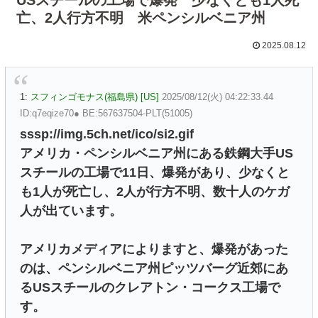
亡、2人行方不明 米ペンシルベニア州
2025.08.12
1:
スフィンゴモナス(福島県) [US]
2025/08/12(火) 04:22:33.44
ID:q7eqize70● BE:567637504-PLT(51005)
sssp://img.5ch.net/ico/si2.gif
アメリカ・ペンシルベニア州にある鉄鋼大手US
スチールの工場で11日、爆発があり、少なくと
も1人が死亡し、2人が行方不明、数十人のケガ
人が出ています。
アメリカメディアによりますと、爆発があった
のは、ペンシルベニア州ピッツバーグ近郊にあ
るUSスチールのクレアトン・コークス工場で
す。