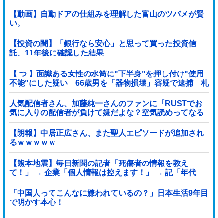
【動画】自動ドアの仕組みを理解した富山のツバメが賢
い。
【投資の闇】「銀行なら安心」と思って買った投資信
託、11年後に確認した結果……
【 つ 】面識ある女性の水筒に"下半身"を押し付け"使用
不能"にした疑い 66歳男を「器物損壊」容疑で逮捕 札
幌市
人気配信者さん、加藤純一さんのファンに「RUSTでお
気に入りの配信者が負けて嫌だよな？空気読めってなる
よな？その結果がVCR。お前らVCR向いてるよ」→大炎
上他
【朗報】中居正広さん、また聖人エピソードが追加され
るｗｗｗｗｗ
【熊本地震】毎日新聞の記者「死傷者の情報を教え
て！」 → 企業「個人情報は控えます！」 → 記「年代
は？特定につながらないでしょ？教えてよ？教えて
よ？」
「中国人ってこんなに嫌われているの？」日本生活9年目
で明かす本心！