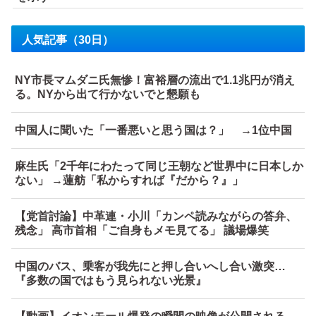
人気記事（30日）
NY市長マムダニ氏無惨！富裕層の流出で1.1兆円が消え
る。NYから出て行かないでと懇願も
中国人に聞いた「一番悪いと思う国は？」 →1位中国
麻生氏「2千年にわたって同じ王朝など世界中に日本しか
ない」 →蓮舫「私からすれば『だから？』」
【党首討論】中革連・小川「カンペ読みながらの答弁、
残念」 高市首相「ご自身もメモ見てる」 議場爆笑
中国のバス、乗客が我先にと押し合いへし合い激突…
『多数の国ではもう見られない光景』