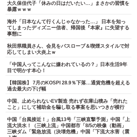
大久保佳代子「休みの日はだいたい…」まさかの習慣を
暴露ｗｗｗ
海外「日本なんて行くんじゃなかった…」 日本を知っ
てしまったディズニー信者、帰国後『本家』に失望する
事態に
秋田県職員さん、会見をバスローブ＆喫煙スタイルで対
応してしまい大炎上ｗ
「中国人ってこんなに嫌われているの？」日本生活9年
目で明かす本心！
【韓国株】 7月のKOSPI 28.9％下落…通貨危機を超える
過去最大の下げ幅
中国、止められないEV製造 売れず在庫山積み「売れた
こと」にして補助金を騙し取る事案を思いつきが横行
中国「台風接近！」台風13号「三峡直撃予測」中国「上
流大洪水！（三峡上流」中国都市「8/5の映像（動画」
三峡ダム「緊急放流（決壊危機」中国「下流大水害（震