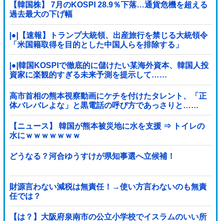
【韓国株】 7月のKOSPI 28.9％下落…通貨危機を超える
過去最大の下げ幅
|●|【速報】トランプ大統領、出産旅行を禁じる大統領令
「米国籍取得を目的とした中国人らを排除する」
|●|韓国KOSPIで徹底的に儲けたい某海外資本、韓国人投
資家に楽観的すぎる未来予測を提示して……
高市首相の熊本視察動画にケチを付けたタレント、「正
体バレバレよな」と黒電話の呼び方であっさりと……
【ニュース】 韓国が熊本被災地に水を支援 ⇒ トイレの
水にｗｗｗｗｗｗｗ
どうなる？河合ゆうすけが県知事選へ立候補！
財源言わない減税は無責任！→使い方言わないのも無責
任では？
【は？】大阪府泉南市の公立小学校でイスラムのいい所