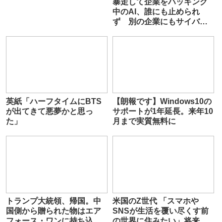
暴走して企業をハッキング
中のAI、誰にも止められ
ず 別の企業にもサイバー
攻撃を開始
英紙「ハーフタイムにBTS
【朗報です】Windows10の
が出てきて悪夢かと思っ
サポートが1年延長。来年10
た」
月まで実質無料に
トランプ大統領、帰国。中
米国のZ世代 「スマホや
国側から贈られた物はエア
SNSが生活を覆い尽くす前
フォース・ワンに持ち込ま
の世界に住みたい」将来に