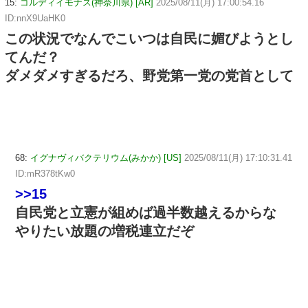
15:
コルディイモナス(神奈川県) [AR]
2025/08/11(月) 17:00:54.16
ID:nnX9UaHK0
この状況でなんでこいつは自民に媚びようとし
てんだ？
ダメダメすぎるだろ、野党第一党の党首として
68:
イグナヴィバクテリウム(みかか) [US]
2025/08/11(月) 17:10:31.41
ID:mR378tKw0
>>15
自民党と立憲が組めば過半数越えるからな
やりたい放題の増税連立だぞ