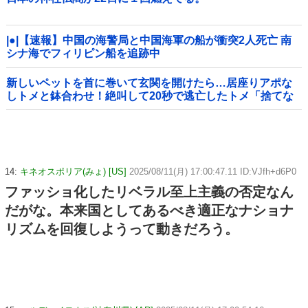
|●|【速報】中国の海警局と中国海軍の船が衝突2人死亡 南
シナ海でフィリピン船を追跡中
新しいペットを首に巻いて玄関を開けたら…居座りアポな
しトメと鉢合わせ！絶叫して20秒で逃亡したトメ「捨てな
いと二度と行ってあげない！」←もう来なくて大丈夫です
ｗ
14:
キネオスポリア(みょ) [US]
2025/08/11(月) 17:00:47.11 ID:VJfh+d6P0
ファッショ化したリベラル至上主義の否定なん
だがな。本来国としてあるべき適正なナショナ
リズムを回復しようって動きだろう。