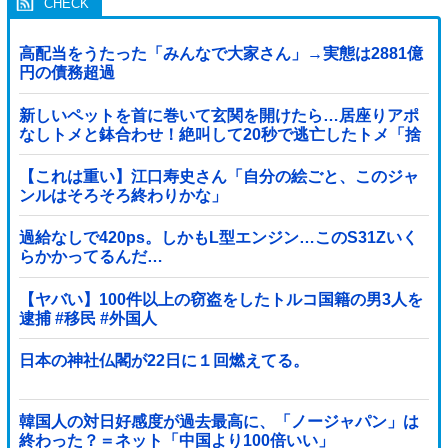
高配当をうたった「みんなで大家さん」→実態は2881億
円の債務超過
新しいペットを首に巻いて玄関を開けたら…居座りアポ
なしトメと鉢合わせ！絶叫して20秒で逃亡したトメ「捨
てないと二度と行ってあげない！」←もう来なくて大丈
夫ですｗ
【これは重い】江口寿史さん「自分の絵ごと、このジャ
ンルはそろそろ終わりかな」
過給なしで420ps。しかもL型エンジン…このS31Zいく
らかかってるんだ…
【ヤバい】100件以上の窃盗をしたトルコ国籍の男3人を
逮捕 #移民 #外国人
日本の神社仏閣が22日に１回燃えてる。
韓国人の対日好感度が過去最高に、「ノージャパン」は
終わった？＝ネット「中国より100倍いい」