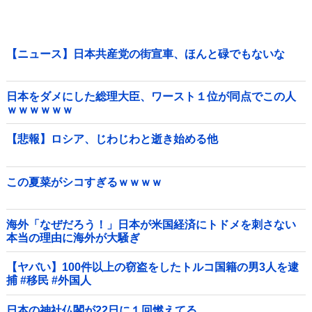
【ニュース】日本共産党の街宣車、ほんと碌でもないな
日本をダメにした総理大臣、ワースト１位が同点でこの人
ｗｗｗｗｗｗ
【悲報】ロシア、じわじわと逝き始める他
この夏菜がシコすぎるｗｗｗｗ
海外「なぜだろう！」日本が米国経済にトドメを刺さない
本当の理由に海外が大騒ぎ
【ヤバい】100件以上の窃盗をしたトルコ国籍の男3人を逮
捕 #移民 #外国人
日本の神社仏閣が22日に１回燃えてる。