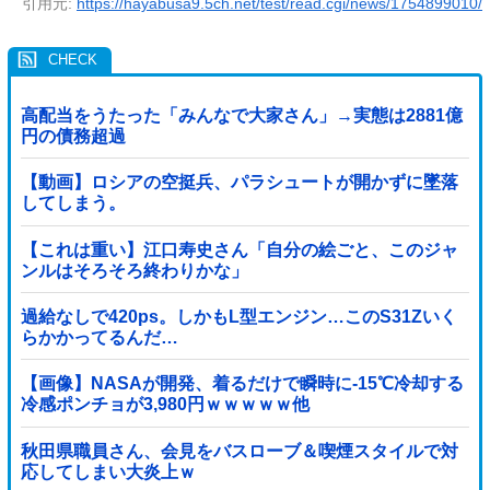
引用元:
https://hayabusa9.5ch.net/test/read.cgi/news/1754899010/
高配当をうたった「みんなで大家さん」→実態は2881億
円の債務超過
【動画】ロシアの空挺兵、パラシュートが開かずに墜落
してしまう。
【これは重い】江口寿史さん「自分の絵ごと、このジャ
ンルはそろそろ終わりかな」
過給なしで420ps。しかもL型エンジン…このS31Zいく
らかかってるんだ…
【画像】NASAが開発、着るだけで瞬時に-15℃冷却する
冷感ポンチョが3,980円ｗｗｗｗｗ他
秋田県職員さん、会見をバスローブ＆喫煙スタイルで対
応してしまい大炎上ｗ