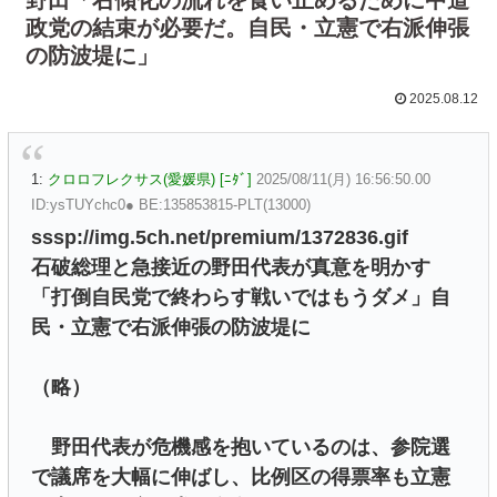
政党の結束が必要だ。自民・立憲で右派伸張
の防波堤に」
2025.08.12
1:
クロロフレクサス(愛媛県) [ﾆﾀﾞ]
2025/08/11(月) 16:56:50.00
ID:ysTUYchc0● BE:135853815-PLT(13000)
sssp://img.5ch.net/premium/1372836.gif
石破総理と急接近の野田代表が真意を明かす
「打倒自民党で終わらす戦いではもうダメ」自
民・立憲で右派伸張の防波堤に
（略）
野田代表が危機感を抱いているのは、参院選
で議席を大幅に伸ばし、比例区の得票率も立憲