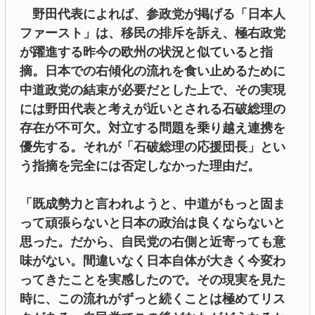
野田代表によれば、参政党が掲げる「日本人
ファースト」は、移民の排斥を訴え、極右政党
が躍進する昨今の欧州の状況と似ていると指
摘。日本での右傾化の流れを食い止めるために
中道政党の結束が必要だとした上で、その実現
には野田代表と考えが近いとされる石破総理の
存在が不可欠。対立する問題を乗り越え連携を
優先する。それが「石破総理の応援団長」とい
う指摘を完全には否定しなかった理由だ。
「既成勢力と言われようと、中道がもっと固ま
って頑張らないと日本の政治は良くならないと
思った。だから、自民党の右側と近寄っても意
味がない。間違いなく日本自体が大きく今変わ
ってきたことを実感したので。その現実を見た
時に、この流れがずっと続くことは極めてリス