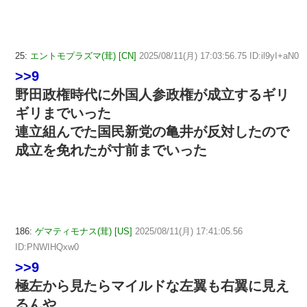
25:
エントモプラズマ(茸) [CN]
2025/08/11(月) 17:03:56.75 ID:il9yI+aN0
>>9
野田政権時代に外国人参政権が成立するギリ
ギリまでいった
連立組んでた国民新党の亀井が反対したので
成立を免れたが寸前までいった
186:
ゲマティモナス(茸) [US]
2025/08/11(月) 17:41:05.56
ID:PNWIHQxw0
>>9
極左から見たらマイルドな左翼も右翼に見え
るんや