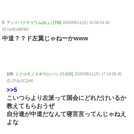
5:
アシドバクテリウム(みょ) [TW]
2025/08/11(月) 16:58:54.66
ID:Hv8G49PB0
中道？？ド左翼じゃねーかwww
109:
ミクロモノスポラ(ジパング) [US]
2025/08/11(月) 17:19:09.46
ID:ZF4y3CQH0
>>5
こいつらより左派って国会にどれだけいるか
教えてもらおうぜ
自分達が中道だなんて寝言言ってんじゃねえ
よな