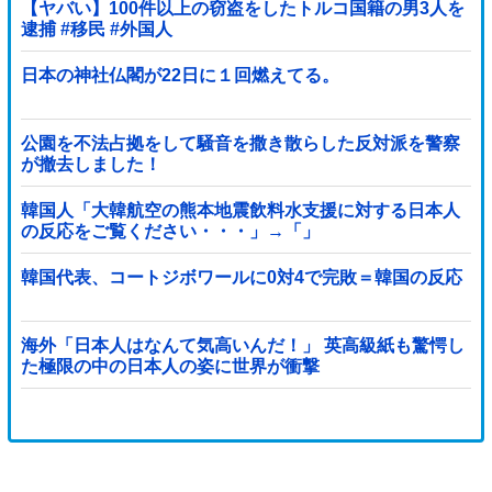
【ヤバい】100件以上の窃盗をしたトルコ国籍の男3人を
逮捕 #移民 #外国人
日本の神社仏閣が22日に１回燃えてる。
公園を不法占拠をして騒音を撒き散らした反対派を警察
が撤去しました！
韓国人「大韓航空の熊本地震飲料水支援に対する日本人
の反応をご覧ください・・・」→「」
韓国代表、コートジボワールに0対4で完敗＝韓国の反応
海外「日本人はなんて気高いんだ！」 英高級紙も驚愕し
た極限の中の日本人の姿に世界が衝撃