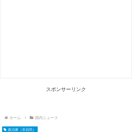
スポンサーリンク
ホーム
国内ニュース
政治家（非自民）