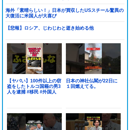
海外「素晴らしい！」日本が買収したUSスチール驚異の
大復活に米国人が大喜び
【悲報】ロシア、じわじわと逝き始める他
【ヤバい】100件以上の窃
日本の神社仏閣が22日に
盗をしたトルコ国籍の男3
１回燃えてる。
人を逮捕 #移民 #外国人