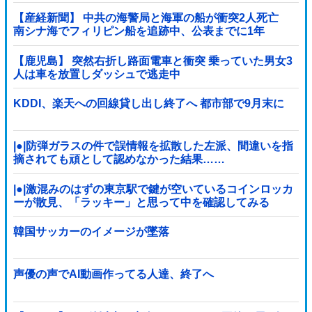
【産経新聞】 中共の海警局と海軍の船が衝突2人死亡
南シナ海でフィリピン船を追跡中、公表までに1年
【鹿児島】 突然右折し路面電車と衝突 乗っていた男女3
人は車を放置しダッシュで逃走中
KDDI、楽天への回線貸し出し終了へ 都市部で9月末に
|●|防弾ガラスの件で誤情報を拡散した左派、間違いを指
摘されても頑として認めなかった結果……
|●|激混みのはずの東京駅で鍵が空いているコインロッカ
ーが散見、「ラッキー」と思って中を確認してみる
と……
韓国サッカーのイメージが墜落
声優の声でAI動画作ってる人達、終了へ