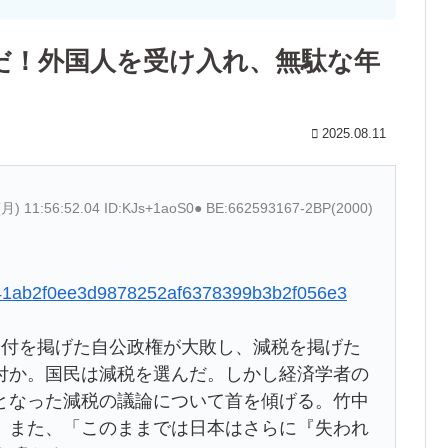
だ！外国人を受け入れ、無駄な年
2025.08.11
(月) 11:56:52.04 ID:KJs+1aoS0● BE:662593167-2BP(2000)
b2141ab2f0ee3d9878252af6378399b3b2f056e3
付を掲げた自公政権が大敗し、減税を掲げた
付か。国民は減税を選んだ。しかし経済学者の
となった減税の議論について首を傾げる。竹中
。また、「このままでは日本はさらに『失われ