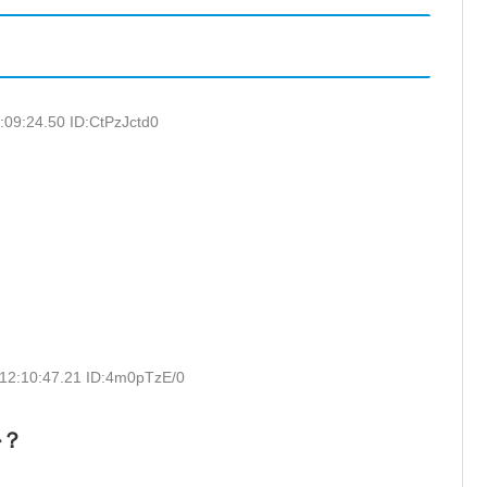
:09:24.50 ID:CtPzJctd0
12:10:47.21 ID:4m0pTzE/0
か？