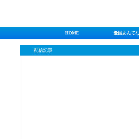
日本第一！ニュース録
HOME
憂国あんて
配信記事