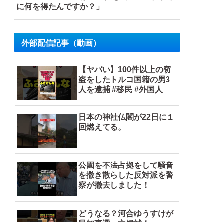
に何を得たんですか？」
外部配信記事（動画）
【ヤバい】100件以上の窃
盗をしたトルコ国籍の男3
人を逮捕 #移民 #外国人
日本の神社仏閣が22日に１
回燃えてる。
公園を不法占拠をして騒音
を撒き散らした反対派を警
察が撤去しました！
どうなる？河合ゆうすけが