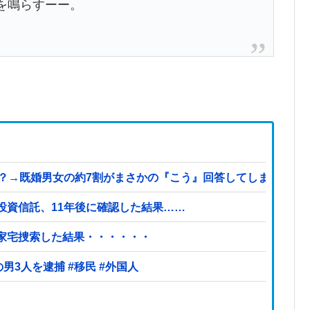
を鳴らすーー。
既婚男女の約7割がまさかの『こう』回答してしまうw w w w w
投資信託、11年後に確認した結果……
を家宅捜索した結果・・・・・・
【ヤバい】100件以上の窃盗をしたトルコ国籍の男3人を逮捕 #移民 #外国人