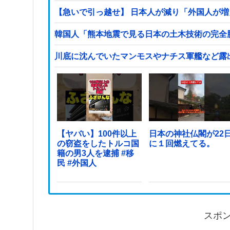
【急いで引っ越せ】 日本人が減り「外国人が増
韓国人「熊本地震で見る日本の土木技術の完全勝
川底に沈んでいたマンモスやナチス軍艦など露
【ヤバい】100件以上
日本の神社仏閣が22
の窃盗をしたトルコ国
に１回燃えてる。
籍の男3人を逮捕 #移
民 #外国人
スポ