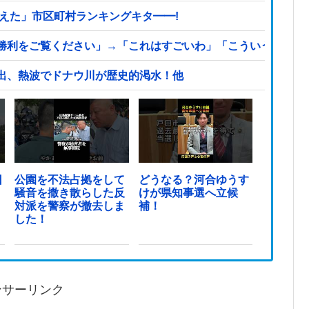
えた」市区町村ランキングキタ━━!
利をご覧ください」→「これはすごいわ」「こういうのを見る
出、熱波でドナウ川が歴史的渇水！他
日
公園を不法占拠をして
どうなる？河合ゆうす
騒音を撒き散らした反
けが県知事選へ立候
対派を警察が撤去しま
補！
した！
ンサーリンク