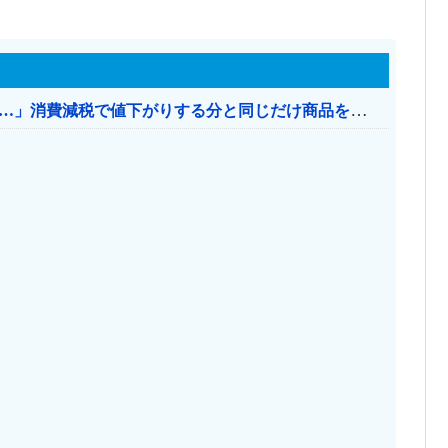
【消費税率1％】 「下げるのが筋なんですけど…」消費減税で値下がりする分と同じだけ商品を値上げして店頭価格を変えない店も