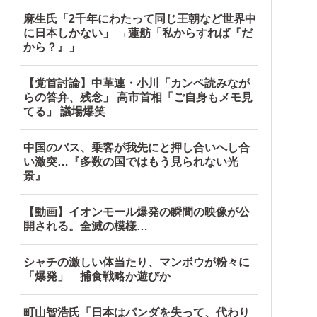
麻生氏「2千年にわたって同じ王朝など世界中
に日本しかない」 →蓮舫「私からすれば『だ
から？』」
【党首討論】中革連・小川「カンペ読みなが
らの答弁、残念」 高市首相「ご自身もメモ見
てる」 議場爆笑
中国のバス、乗客が我先にと押し合いへし合
い激突…『多数の国ではもう見られない光
景』
【動画】イオンモール爆発の瞬間の映像が公
開される。全滅の模様…
シャチの激しい体当たり、マンボウが粉々に
「爆発」 捕食戦略か遊びか
町山智浩氏「日本はパンダを失って、代わり