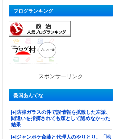
ブログランキング
スポンサーリンク
憂国あんてな
|●|防弾ガラスの件で誤情報を拡散した左派、
間違いを指摘されても頑として認めなかった
結果……
|●|ジャンポケ斎藤と代理人のやりとり、「地