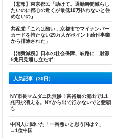
【悲報】東京都民「助けて。通勤時間減らし
たいのに都心の近くが最低10万払わないと住
めないの」
と日本人は何か適当に作る感じがしない・...
共産党「これは酷い…京都市でマイナンバー
カードを持たない29万人がポイント給付事業
から排除された」
【消費減税】日本の社会保障、岐路に 財源
5兆円見通し立たず
人気記事（30日）
NY市長マムダニ氏無惨！富裕層の流出で1.1
兆円が消える。NYから出て行かないでと懇願
も
中国人に聞いた「一番悪いと思う国は？」
→1位中国