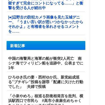
獄すぎて完全にコントになってる……」と衝
撃を受ける人が続出中
|●|辺野古の防犯カメラ画像を見た玉城デニ
ー、「うまい言い訳が思いつかなかったから
それかよ」と有権者を呆れさせるコメント
を……
新着記事
中国の海警局と海軍の船が衝突2人死亡 南
シナ海でフィリピン船を追跡中、公表までに
1年
ひろゆき氏の妻・西村ゆか氏、新党結成巡
る”ブチギレ”投稿を謝罪「配慮に欠けた行動
でした」 夫婦で投稿
「小泉やめろ」核巡る防衛相発言を批判、横
浜駅西口で市民ら #高市小泉麻生めちゃく