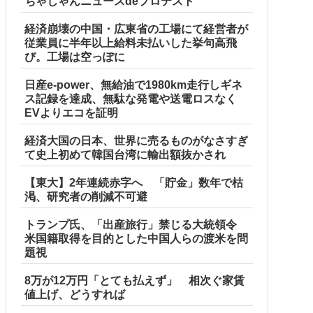
ちゃじゃんニュースdeプロテスト
経済崩壊の中国・広東省の工場にて経営者が
従業員に半年以上給料未払いした挙句高飛
び。工場は空っぽに
日産e-power、無給油で1980km走行しギネ
ス記録を達成、無駄な発電や送電ロスなく
EVよりエコを証明
経済大国の日本、世界に売るものがなさすぎ
て史上初めて韓国台湾に輸出額抜かされ
 w w w
【東大】2年連続赤字へ 「貯金」数年で枯
渇、研究者の削減不可避
トランプ氏、「出産旅行」禁じる大統領令
米国籍取得を目的とした中国人らの渡米を問
題視
8万が12万円「とても払えず」 相次ぐ家賃
値上げ、どうすれば