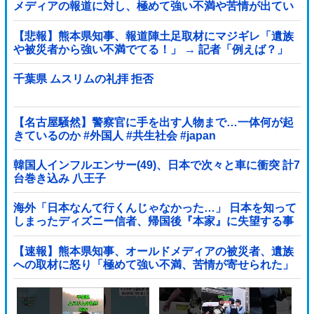
メディアの報道に対し、極めて強い不満や苦情が出てい
る」記者「具体的には？」→
【悲報】熊本県知事、報道陣土足取材にマジギレ「遺族
や被災者から強い不満でてる！」 → 記者「例えば？」
→ 知事、怒り通り越して呆れてしまう …...
千葉県 ムスリムの礼拝 拒否
【名古屋騒然】警察官に手を出す人物まで…一体何が起
きているのか #外国人 #共生社会 #japan
韓国人インフルエンサー(49)、日本で次々と車に衝突 計7
台巻き込み 八王子
海外「日本なんて行くんじゃなかった…」 日本を知って
しまったディズニー信者、帰国後『本家』に失望する事
態に
【速報】熊本県知事、オールドメディアの被災者、遺族
への取材に怒り「極めて強い不満、苦情が寄せられた」
他