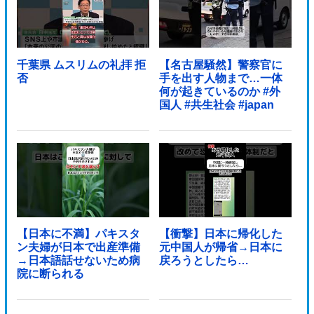
千葉県 ムスリムの礼拝 拒
【名古屋騒然】警察官に
否
手を出す人物まで…一体
何が起きているのか #外
国人 #共生社会 #japan
【日本に不満】パキスタ
【衝撃】日本に帰化した
ン夫婦が日本で出産準備
元中国人が帰省→日本に
→日本語話せないため病
戻ろうとしたら…
院に断られる