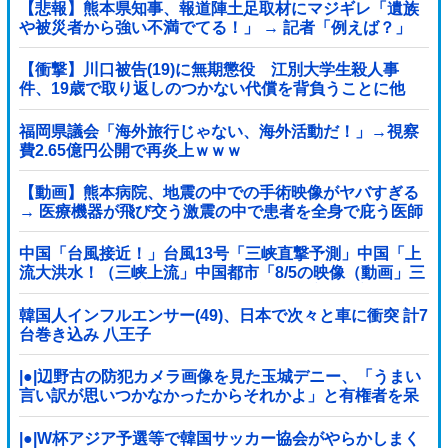
【悲報】熊本県知事、報道陣土足取材にマジギレ「遺族
や被災者から強い不満でてる！」 → 記者「例えば？」
→ 知事、怒り通り越して呆れてしまう …...
【衝撃】川口被告(19)に無期懲役 江別大学生殺人事
件、19歳で取り返しのつかない代償を背負うことに他
福岡県議会「海外旅行じゃない、海外活動だ！」→視察
費2.65億円公開で再炎上ｗｗｗ
【動画】熊本病院、地震の中での手術映像がヤバすぎる
→ 医療機器が飛び交う激震の中で患者を全身で庇う医師
らの咄嗟の行動に世界中から絶賛の嵐
中国「台風接近！」台風13号「三峡直撃予測」中国「上
流大洪水！（三峡上流」中国都市「8/5の映像（動画」三
峡ダム「緊急放流（決壊危機」中国「下流大水害（震え
声」→
韓国人インフルエンサー(49)、日本で次々と車に衝突 計7
台巻き込み 八王子
|●|辺野古の防犯カメラ画像を見た玉城デニー、「うまい
言い訳が思いつかなかったからそれかよ」と有権者を呆
れさせるコメントを……
|●|W杯アジア予選等で韓国サッカー協会がやらかしまく