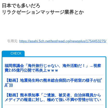
日本でも多いだろ
リラクゼーションマッサージ業界とか
引用元:
https://asahi.5ch.net/test/read.cgi/newsplus/1754453275/
福岡県議会「海外旅行じゃない、海外活動だ！」→視察
費2.65億円公開で再炎上ｗｗｗ
【動画】地震発生時の熊本総合病院の手術室の様子が(((ﾟ
Дﾟ)))
【動画】熊本県知事「ご遺族、被災者、自治体職員から
メディアの報道に対し、極めて強い不満や苦情が出てい
る」記者「具体的には？」→