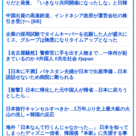
りだと発覚、「いきなり共同開催になったしな」と日韓
共催の件に言及する声も……
中国出資の高速鉄道、インドネシア政府が運営会社の株
引き受けへ [8/6]
企業の採用試験でタイムキーパーを志願した人が盛大に
ミス、グループは険悪になりタイムアップとなった
が……
【名古屋騒然】警察官に手を出す人物まで…一体何が起
きているのか #外国人 #共生社会 #japan
【日本に不満】パキスタン夫婦が日本で出産準備→日本
語話せないため病院に断られる
【衝撃】日本に帰化した元中国人が帰省→日本に戻ろう
としたら…
日本旅行キャンセルすべきか…1万年ぶり史上最大級の火
山の兆し＝韓国の反応
海外「日本なんて行くんじゃなかった…」 日本を知って
しまったディズニー信者、帰国後『本家』に失望する事