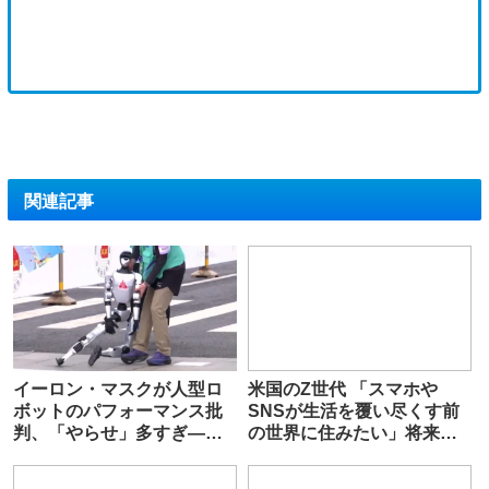
関連記事
イーロン・マスクが人型ロ
米国のZ世代 「スマホや
ボットのパフォーマンス批
SNSが生活を覆い尽くす前
判、「やらせ」多すぎ―中
の世界に住みたい」将来に
国メディア
悲観、テクノロジー支配に
疲弊、米世論調査