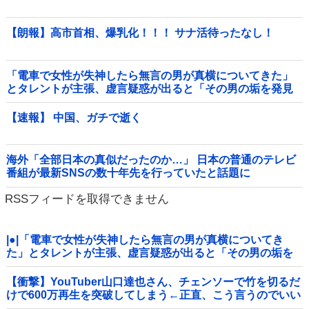
【朗報】高市首相、爆乳化！！！ サナ活待ったなし！
「電車で女性が失神したら無言の男が真横についてきた」
とタレントが主張、虚言疑惑が出ると「その男の垢を発見
した」と追加主張するも……他
【速報】 中国、ガチで逝く
海外「全部日本の真似だったのか…」 日本の普通のテレビ
番組が最新SNSの数十年先を行っていたと話題に
RSSフィードを取得できません
|●|「電車で女性が失神したら無言の男が真横についてき
た」とタレントが主張、虚言疑惑が出ると「その男の垢を
発見した」と追加主張するも……
【衝撃】YouTuber山口達也さん、チェンソーで竹を切るだ
けで600万再生を突破してしまう←正直、こう言うのでいい
んだよなw w w w w w w w