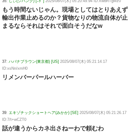
35:
しぃ(ジパング) [ﾆﾀﾞ]
2025/08/07(木) 05:20:49.94 ID:XwdRTgMz0
もう時間ないじゃん。現場としてはとりあえず
輸出作業止めるのか？貨物なりの物流自体が止
まるならそれはそれで面白そうだなw
37:
ハバナブラウン(東京都) [US]
2025/08/07(木) 05:21:14.17
ID:xsNn/xmH0
リメンバーパールハーバー
39:
エキゾチックショートヘア(みかか) [SE]
2025/08/07(木) 05:21:26.17
ID:7/t+wCZT0
話が違うからカネ出さねーわで頼むわ