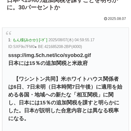
に。30パーセントか
2025.08.07
1:
もん様(みかか) [ﾆﾀﾞ]
2025/08/07(木) 04:59:55.17
ID:SXF9o7FM0● BE:421685208-2BP(4000)
sssp://img.5ch.net/ico/syobo2.gif
日本には15％の追加関税と米政府
【ワシントン共同】米ホワイトハウス関係者
は6日、7日未明（日本時間7日午後）に適用を始
める各国・地域への新たな「相互関税」に関
し、日本には15％の追加関税を課すと明らかに
した。日本が説明した合意内容とは異なる税率
になる。