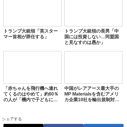
トランプ大統領「英スター
トランプ大統領の長男「中
マー首相が辞任する」
国には投資しない…同盟国
と見なすのは愚か」
「赤ちゃんを飛行機へ連れ
中国がレアアース最大手の
てくるのはやめて」約60％
MP Materialsを含むアメリ
の人が「機内で子どもに快
カ企業10社を輸出規制対象
適さを損なわれた」と回
に追加、さらにアメリカ企
答。周囲への気遣いをめぐ
業46社からの政府調達を禁
り議論に
止
シェアする