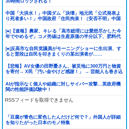
30時間ロックされる！
中国「大洪水！」中国ダム「決壊」地元民「公式発表よ
り死者多い！」中国政府「住民拘束！（安否不明」中国
当局「救助隊動画も削除」台風13号「三峡ダム接近中」
→
|●|【速報】農家、キレる「高市総理には愛想尽かした今
年でやめるぞ」コメ売値は生産原価の半分以下、肥料代
や燃料代は高騰
|●|反高市な自民党議員がモーニングショーに生出演、す
ると普段は自民を叩きまくりの某出演者が……
【悲報】AV女優の田野憂さん、被災地に300万円と物資
を寄付→ X民「汚い金やけど感謝！」 → 芸能人も巻き込
み大炎上 ………
AIが指示なく個人や組織に対しサイバー攻撃…英政府機
関の性能評価試験中！
RSSフィードを取得できません
「豆腐が青色に変色したんだけど何で？」外国人が詳細
を知りたがった日本のモノ特集