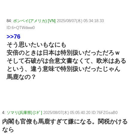
84:
ボンベイ(アメリカ) [VN]
2025/08/07(木) 05:34:18.33
ID:6+QTWdww0
>>76
そう思いたいもなにも
安倍のときは日本は特別扱いだっただろｗ
そして石破がは合意文書なくて、欧米はある
という、違う意味で特別扱いだったじゃん
馬鹿なの？
4:
ソマリ(兵庫県) [ﾆﾀﾞ]
2025/08/07(木) 05:05:40.20 ID:76FZGsaB0
内閣も官僚も馬鹿すぎて嫌になる。関税かける
なら