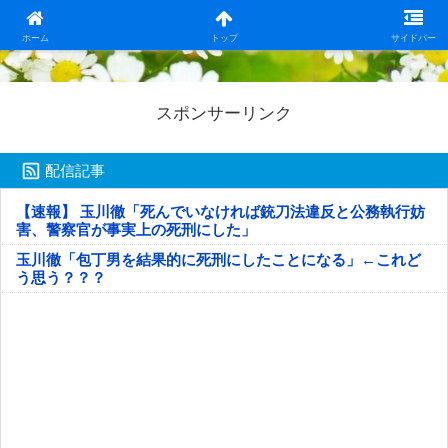
日本第一！ニュース録
ホーム
トップ
サイドバー
スポンサーリンク
配信記事
【速報】 玉川徹「死んでいなければ銃刀法違反と公務執行妨
害、警察官が事実上の死刑にした」
玉川徹「包丁男を結果的に死刑にしたことになる」←これど
う思う？？？