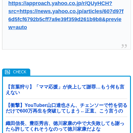
https://approach.yahoo.co.jp/r/QUyHCH?
src=https://news.yahoo.co.jp/articles/607d97f
6d5fcf6792b5cff7a9e39f359d261b9b8&previe
w=auto
【言葉狩り】「ママ応援」が炎上して謝罪…もう何も言
えない
【衝撃】YouTuber山口達也さん、チェンソーで竹を切る
だけで600万再生を突破してしまう←正直、こう言うの
でいいんだよなw w w w w w w w
織田信長、豊臣秀吉、徳川家康の中で大失敗しても謝っ
たら許してくれそうなのって徳川家康だよな