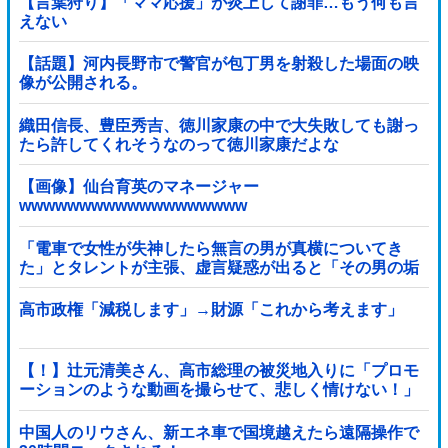
【言葉狩り】「ママ応援」が炎上して謝罪…もう何も言
えない
【話題】河内長野市で警官が包丁男を射殺した場面の映
像が公開される。
織田信長、豊臣秀吉、徳川家康の中で大失敗しても謝っ
たら許してくれそうなのって徳川家康だよな
【画像】仙台育英のマネージャー
wwwwwwwwwwwwwwwwwww
「電車で女性が失神したら無言の男が真横についてき
た」とタレントが主張、虚言疑惑が出ると「その男の垢
を発見した」と追加主張するも……他
高市政権「減税します」→財源「これから考えます」
【！】辻元清美さん、高市総理の被災地入りに「プロモ
ーションのような動画を撮らせて、悲しく情けない！」
ｗｗｗｗｗｗｗｗｗｗｗｗｗｗ
中国人のリウさん、新エネ車で国境越えたら遠隔操作で