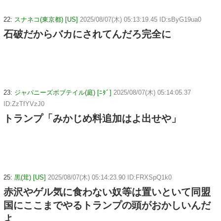
22:
スナネコ(東京都) [US]
2025/08/07(木) 05:13:19.45 ID:sByG19ua0
石破だからバカにされてんだろ完全に
23:
ジャパニーズボブテイル(庭) [ﾆﾀﾞ]
2025/08/07(木) 05:14:05.37
ID:ZzTfYVzJ0
トランプ「みかじめ料追加はよ出せや」
25:
黒(茸) [US]
2025/08/07(木) 05:14:23.90 ID:FRXSpQ1k0
赤沢やゲル気に食わない奴等は置いといて同盟
国にここまでやるトランプの頭がおかしいんだ
よ