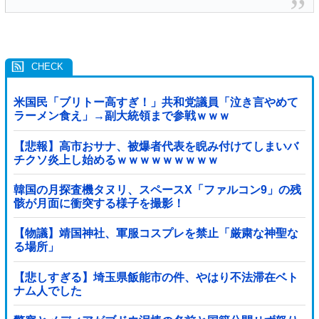
米国民「ブリトー高すぎ！」共和党議員「泣き言やめて
ラーメン食え」→副大統領まで参戦ｗｗｗ
【悲報】高市おサナ、被爆者代表を睨み付けてしまいバ
チクソ炎上し始めるｗｗｗｗｗｗｗｗｗ
韓国の月探査機タヌリ、スペースX「ファルコン9」の残
骸が月面に衝突する様子を撮影！
【物議】靖国神社、軍服コスプレを禁止「厳粛な神聖な
る場所」
【悲しすぎる】埼玉県飯能市の件、やはり不法滞在ベト
ナム人でした