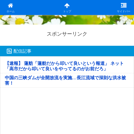
日本第一！ニュース録
ホーム
トップ
サイドバー
スポンサーリンク
配信記事
【速報】 蓮舫「蓮舫だから叩いて良いという報道」 ネット
「高市だから叩いて良いをやってるのがお前だろ」
中国の三峡ダムが全開放流を実施…長江流域で深刻な洪水被
害！