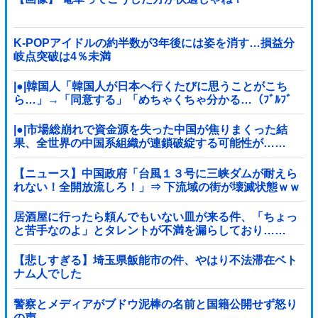
K-POPアイドルの約半数が3年後には姿を消す…損益分
岐点突破は4％未満
|●|韓国人「韓国人が日本へ行くたびに思うことがこち
ら…」→「同意する」「めちゃくちゃ分かる…（ﾌﾞﾙﾌﾞ
ﾙ」＝韓国の反応
|●|市場総崩れで資金源を失った中国が焦りまくった結
果、全世界の中国系組織が連鎖破綻する可能性が……
【ニュース】中国政府「台風１３号に三峡ダムが耐えら
れない！全開放流しろ！」⇒ 下流域の街が壊滅状態ｗｗ
ｗｗｗ
居酒屋に行ったら頼んでもいない皿が来る件、「ちょっ
と苦手なのよ」とタレントが不満を漏らしており……
【悲しすぎる】埼玉県飯能市の件、やはり不法滞在ベト
ナム人でした
警察とメディアがブドウ泥棒の名前と国籍公開せず怒り
の声