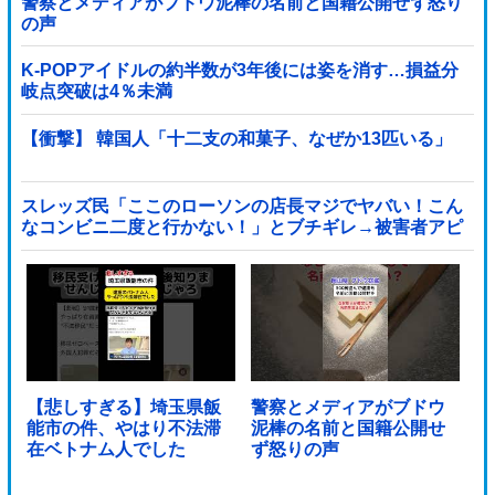
警察とメディアがブドウ泥棒の名前と国籍公開せず怒り
の声
K-POPアイドルの約半数が3年後には姿を消す…損益分
岐点突破は4％未満
【衝撃】 韓国人「十二支の和菓子、なぜか13匹いる」
スレッズ民「ここのローソンの店長マジでヤバい！こん
なコンビニ二度と行かない！」とブチギレ→被害者アピ
するも「ヤバイのはお前だよ」とツッコミ殺到ｗｗｗｗ
ｗｗｗ他
【悲しすぎる】埼玉県飯
警察とメディアがブドウ
能市の件、やはり不法滞
泥棒の名前と国籍公開せ
在ベトナム人でした
ず怒りの声