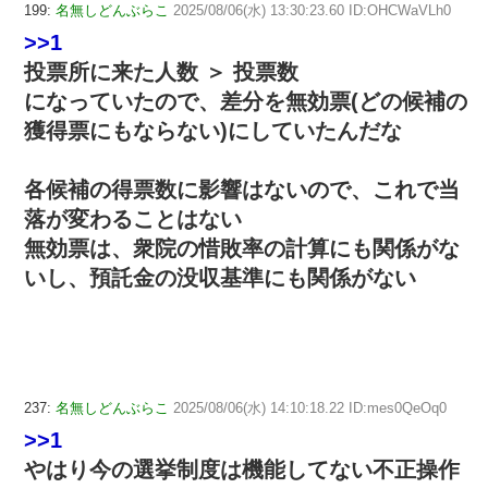
199:
名無しどんぶらこ
2025/08/06(水) 13:30:23.60 ID:OHCWaVLh0
>>1
投票所に来た人数 ＞ 投票数
になっていたので、差分を無効票(どの候補の
獲得票にもならない)にしていたんだな
各候補の得票数に影響はないので、これで当
落が変わることはない
無効票は、衆院の惜敗率の計算にも関係がな
いし、預託金の没収基準にも関係がない
237:
名無しどんぶらこ
2025/08/06(水) 14:10:18.22 ID:mes0QeOq0
>>1
やはり今の選挙制度は機能してない不正操作