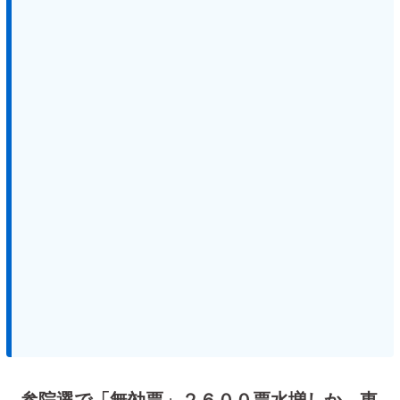
参院選で「無効票」２６００票水増しか、東