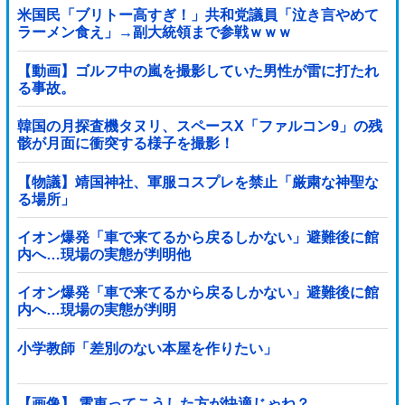
米国民「ブリトー高すぎ！」共和党議員「泣き言やめて
ラーメン食え」→副大統領まで参戦ｗｗｗ
【動画】ゴルフ中の嵐を撮影していた男性が雷に打たれ
る事故。
韓国の月探査機タヌリ、スペースX「ファルコン9」の残
骸が月面に衝突する様子を撮影！
【物議】靖国神社、軍服コスプレを禁止「厳粛な神聖な
る場所」
イオン爆発「車で来てるから戻るしかない」避難後に館
内へ…現場の実態が判明他
イオン爆発「車で来てるから戻るしかない」避難後に館
内へ…現場の実態が判明
小学教師「差別のない本屋を作りたい」
【画像】 電車ってこうした方が快適じゃね？