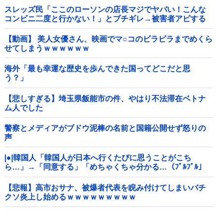
スレッズ民「ここのローソンの店長マジでヤバい！こんな
コンビニ二度と行かない！」とブチギレ→被害者アピする
も「ヤバイのはお前だよ」とツッコミ殺到ｗｗｗｗｗｗｗ
他
【動画】 美人女優さん、映画でマ○コのビラビラまでめくら
せてしまうｗｗｗｗｗｗ
海外「最も幸運な歴史を歩んできた国ってどこだと思
う？」
【悲しすぎる】埼玉県飯能市の件、やはり不法滞在ベトナ
ム人でした
警察とメディアがブドウ泥棒の名前と国籍公開せず怒りの
声
|●|韓国人「韓国人が日本へ行くたびに思うことがこち
ら…」→「同意する」「めちゃくちゃ分かる…（ﾌﾞﾙﾌﾞﾙ」
＝韓国の反応
【悲報】高市おサナ、被爆者代表を睨み付けてしまいバチ
クソ炎上し始めるｗｗｗｗｗｗｗｗｗ