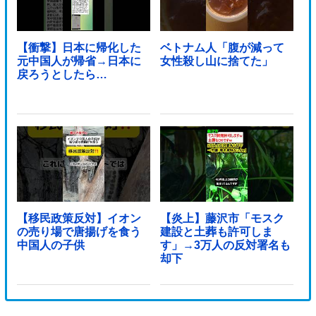
【衝撃】日本に帰化した
ベトナム人「腹が減って
元中国人が帰省→日本に
女性殺し山に捨てた」
戻ろうとしたら…
【移民政策反対】イオン
【炎上】藤沢市「モスク
の売り場で唐揚げを食う
建設と土葬も許可しま
中国人の子供
す」→3万人の反対署名も
却下