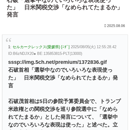
た」 日米関税交渉「なめられてたまるか」
発言
2025.08.06
1:
セルカークレックス(愛媛県) [ﾆﾀﾞ]
2025/08/05(火) 12:55:28.42
ID:B6zNDJX20● BE:135853815-PLT(13000)
sssp://img.5ch.net/premium/1372836.gif
石破首相「選挙中なのでいろいろな表現使っ
た」 日米関税交渉「なめられてたまるか」発
言
石破茂首相は5日の参院予算委員会で、トランプ
米政権との関税交渉を巡り参院選中に「なめら
れてたまるか」とした発言について、「選挙中
なのでいろいろな表現は使った」と述べた。立