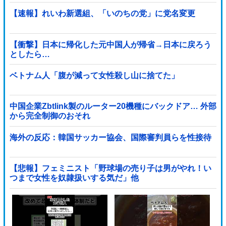
【速報】れいわ新選組、「いのちの党」に党名変更
【衝撃】日本に帰化した元中国人が帰省→日本に戻ろう
としたら…
ベトナム人「腹が減って女性殺し山に捨てた」
中国企業Zbtlink製のルーター20機種にバックドア… 外部
から完全制御のおそれ
海外の反応：韓国サッカー協会、国際審判員らを性接待
【悲報】フェミニスト「野球場の売り子は男がやれ！い
つまで女性を奴隷扱いする気だ」他