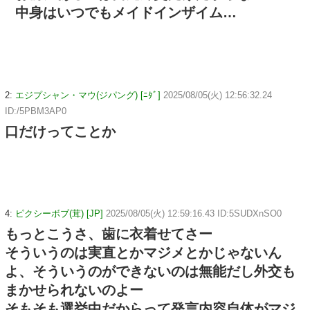
中身はいつでもメイドインザイム…
2:
エジプシャン・マウ(ジパング) [ﾆﾀﾞ]
2025/08/05(火) 12:56:32.24
ID:/5PBM3AP0
口だけってことか
4:
ピクシーボブ(茸) [JP]
2025/08/05(火) 12:59:16.43 ID:5SUDXnSO0
もっとこうさ、歯に衣着せてさー
そういうのは実直とかマジメとかじゃないん
よ、そういうのができないのは無能だし外交も
まかせられないのよー
そもそも選挙中だからって発言内容自体がマジ