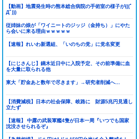
【動画】地震発生時の熊本総合病院の手術室の様子が(((ﾟ
Дﾟ)))
従姉妹の娘が「ワイニートのジッジ（金持ち）」にやた
ら会いに来る理由ｗｗｗｗｗ
【速報】れいわ新選組、「いのちの党」に党名変更
【にじさんじ】鏑木近日中に入院予定、その前準備に血
を大量に取られる他
東大「貯金あと数年で尽きます」→研究者削減へ…
【消費減税】日本の社会保障、岐路に 財源5兆円見通し
立たず
【速報】 中露の武装軍艦4隻が日本一周『いつでも国家
沈没させられるぞ』