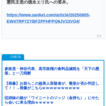
憲民主党の徳永エリ氏への答弁。
https://www.sankei.com/article/20250805-
EW4TRP7ZYBFZPFHFPQ6JV33VO4/
参政党・神谷代表、高市政権の食料品減税を「天下の愚
策」と一刀両断
【画像】お前らこの超美人容疑者が、整形か否か判定し
て！！→画像がこちらw w w w w w w w w w
従姉妹の娘が「ワイニートのジッジ（金持ち）」にやた
ら会いに来る理由ｗｗｗｗｗ