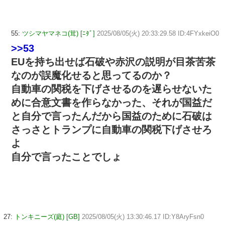
55:
ツシマヤマネコ(茸) [ﾆﾀﾞ]
2025/08/05(火) 20:33:29.58 ID:4FYxkeiO0
>>53
EUを持ち出せば石破や赤沢の説明が目茶苦茶
なのが誤魔化せると思ってるのか？
自動車の関税を下げさせるのを遅らせないた
めに合意文書を作らなかった、それが国益だ
と自分で言ったんだから国益のために石破は
さっさとトランプに自動車の関税下げさせろ
よ
自分で言ったことでしょ
27:
トンキニーズ(庭) [GB]
2025/08/05(火) 13:30:46.17 ID:Y8AryFsn0