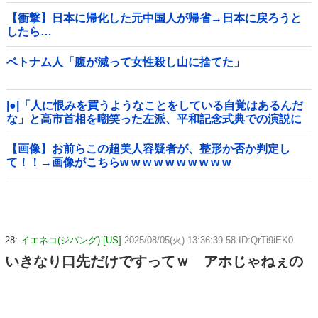
【衝撃】日本に帰化した元中国人が帰省→日本に戻ろうと
したら…
ベトナム人「腹が減って女性殺し山に捨てた」
|●|「人に恨みを買うようなことをしている自覚はあるんだ
な」と高市首相を嘲笑った左派、平和記念式典での演説に
ケチを付けるも……
【画像】お前らこの超美人容疑者が、整形か否か判定し
て！！→画像がこちらw w w w w w w w w w
28:
イエネコ(ジパング) [US]
2025/08/05(火) 13:36:39.58 ID:QrTi9iEK0
いきなり口先だけですってｗ アホじゃねぇの