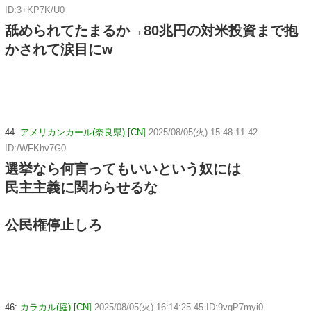
ID:3+KP7K/U0
舐められてたまるか→80兆円の対米投資まで抱
かされて涙目にw
44:
アメリカンカール(奈良県) [CN]
2025/08/05(火) 15:48:11.42
ID:/WFKhv7G0
選挙なら何言ってもいいという奴には
民主主義に関わらせるな
公民権停止しろ
46:
カラカル(庭) [CN]
2025/08/05(火) 16:14:25.45 ID:9vqP7myi0