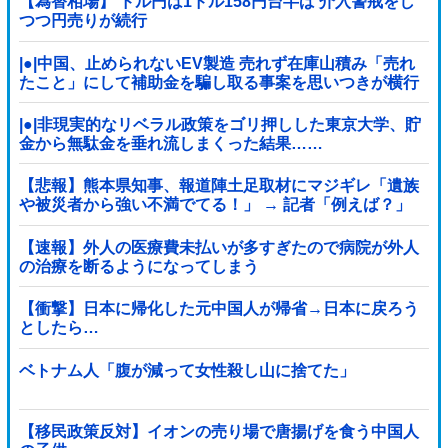
【為替相場】 ドル円は1ドル158円台半ば 介入警戒をし
つつ円売りが続行
|●|中国、止められないEV製造 売れず在庫山積み「売れ
たこと」にして補助金を騙し取る事案を思いつきが横行
|●|非現実的なリベラル政策をゴリ押しした東京大学、貯
金から無駄金を垂れ流しまくった結果……
【悲報】熊本県知事、報道陣土足取材にマジギレ「遺族
や被災者から強い不満でてる！」 → 記者「例えば？」
→ 知事、怒り通り越して呆れてしまう …...
【速報】外人の医療費未払いが多すぎたので病院が外人
の治療を断るようになってしまう
【衝撃】日本に帰化した元中国人が帰省→日本に戻ろう
としたら…
ベトナム人「腹が減って女性殺し山に捨てた」
【移民政策反対】イオンの売り場で唐揚げを食う中国人