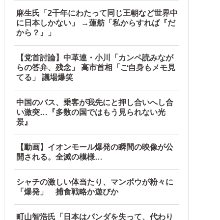
麻生氏「2千年にわたって同じ王朝など世界中
に日本しかない」 →蓮舫「私からすれば『だ
から？』」
所とは・・・？【海外の反応】
【党首討論】中革連・小川「カンペ読みなが
らの答弁、残念」 高市首相「ご自身もメモ見
てる」 議場爆笑
中国のバス、乗客が我先にと押し合いへし合
い激突…『多数の国ではもう見られない光
景』
【動画】イオンモール爆発の瞬間の映像が公
開される。全滅の模様…
シャチの激しい体当たり、マンボウが粉々に
「爆発」 捕食戦略か遊びか
町山智浩氏「日本はパンダを失って、代わり