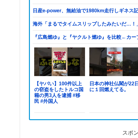
日産e-power、無給油で1980km走行しギ
海外「まるでタイムスリップしたみたいだ…！
『広島燃ゆ』と『ヤクルト燃ゆ』を比較←カー
【ヤバい】100件以上
日本の神社仏閣が22
の窃盗をしたトルコ国
に１回燃えてる。
籍の男3人を逮捕 #移
民 #外国人
スポ