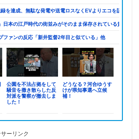
ネス記録を達成、無駄な発電や送電ロスなくEVよりエコを証明
」日本の江戸時代の街並みがそのまま保存されている貴重な場
プファンの反応「新井監督2年目と似ている」他
日
公園を不法占拠をして
どうなる？河合ゆうす
騒音を撒き散らした反
けが県知事選へ立候
対派を警察が撤去しま
補！
した！
ンサーリンク