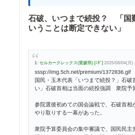
石破、いつまで続投？ 「国
いうことは断定できない」
1:
セルカークレックス(愛媛県) [ﾆﾀﾞ]
2025/08/04(月)
sssp://img.5ch.net/premium/1372836.gif
国民・玉木代表「いつまで続投？」石破
い」石破首相は当面の続投強調 衆院予
参院選後初めての国会論戦で、石破首相
やり取りする一幕があった。
衆院予算委員会の集中審議で、国民民主