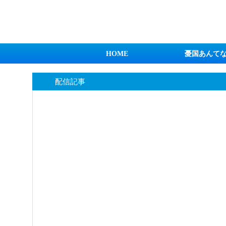
日本第一！ニュース録
HOME
憂国あんて
配信記事