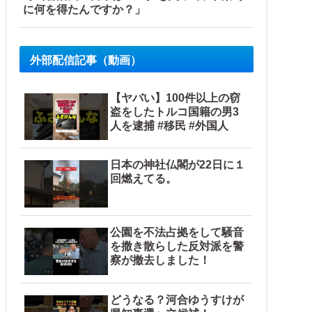
に何を得たんですか？」
外部配信記事（動画）
【ヤバい】100件以上の窃
盗をしたトルコ国籍の男3
人を逮捕 #移民 #外国人
日本の神社仏閣が22日に１
回燃えてる。
公園を不法占拠をして騒音
を撒き散らした反対派を警
察が撤去しました！
どうなる？河合ゆうすけが