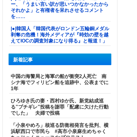
ー、「うまい言い訳が思いつかなかったから
それかよ」と有権者を呆れさせるコメント
を……
|●|韓国人「韓国代表がロンドン五輪銅メダル
剥奪の危機！海外メディアが『時効の壁を越
えてIOCの調査対象になり得る』と報道！」
新着記事
中国の海警局と海軍の船が衝突2人死亡 南
シナ海でフィリピン船を追跡中、公表までに
1年
ひろゆき氏の妻・西村ゆか氏、新党結成巡
る”ブチギレ”投稿を謝罪「配慮に欠けた行動
でした」 夫婦で投稿
「小泉やめろ」核巡る防衛相発言を批判、横
浜駅西口で市民ら #高市小泉麻生めちゃく