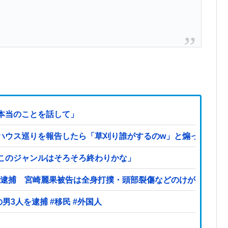
本当のことを話して」
ハウス巡りを報告したら「草刈り誰がするのw」と煽ってきた
このジャンルはそろそろ終わりかな」
案で逮捕 宮崎麗果被告は全身打撲・頭部裂傷などのけが
【ヤバい】100件以上の窃盗をしたトルコ国籍の男3人を逮捕 #移民 #外国人