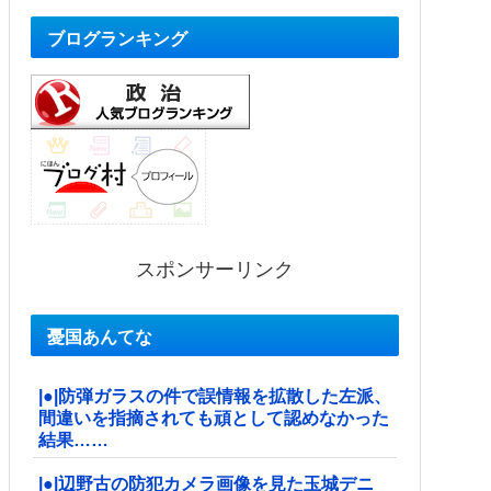
ブログランキング
スポンサーリンク
憂国あんてな
|●|防弾ガラスの件で誤情報を拡散した左派、
間違いを指摘されても頑として認めなかった
結果……
|●|辺野古の防犯カメラ画像を見た玉城デニ