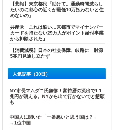
【悲報】東京都民「助けて。通勤時間減らし
たいのに都心の近くが最低10万払わないと住
めないの」
共産党「これは酷い…京都市でマイナンバー
カードを持たない29万人がポイント給付事業
から排除された」
【消費減税】日本の社会保障、岐路に 財源
5兆円見通し立たず
人気記事（30日）
ので…旦那が放った「一言」に義母オロオロｗｗ←嫌味を逆手
NY市長マムダニ氏無惨！富裕層の流出で1.1
兆円が消える。NYから出て行かないでと懇願
も
中国人に聞いた「一番悪いと思う国は？」
→1位中国