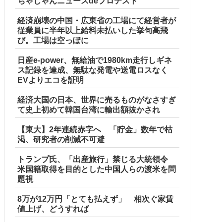
ちゃじゃんニュースdeプロテスト
経済崩壊の中国・広東省の工場にて経営者が
従業員に半年以上給料未払いした挙句高飛
び。工場は空っぽに
日産e-power、無給油で1980km走行しギネ
ス記録を達成、無駄な発電や送電ロスなく
EVよりエコを証明
経済大国の日本、世界に売るものがなさすぎ
て史上初めて韓国台湾に輸出額抜かされ
【東大】2年連続赤字へ 「貯金」数年で枯
渇、研究者の削減不可避
トランプ氏、「出産旅行」禁じる大統領令
米国籍取得を目的とした中国人らの渡米を問
題視
8万が12万円「とても払えず」 相次ぐ家賃
値上げ、どうすれば