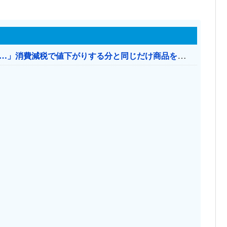
【消費税率1％】 「下げるのが筋なんですけど…」消費減税で値下がりする分と同じだけ商品を値上げして店頭価格を変えない店も