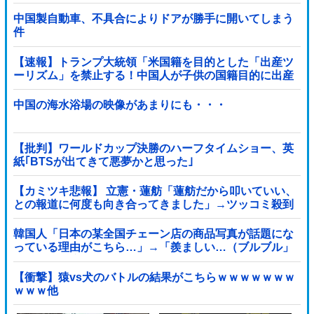
中国製自動車、不具合によりドアが勝手に開いてしまう
件
【速報】トランプ大統領「米国籍を目的とした「出産ツ
ーリズム」を禁止する！中国人が子供の国籍目的に出産
しに来るのはおかしい！」ｗｗｗｗｗｗｗｗｗｗ...
中国の海水浴場の映像があまりにも・・・
【批判】ワールドカップ決勝のハーフタイムショー、英
紙｢BTSが出てきて悪夢かと思った｣
【カミツキ悲報】 立憲・蓮舫「蓮舫だから叩いていい、
との報道に何度も向き合ってきました」→ツッコミ殺到
韓国人「日本の某全国チェーン店の商品写真が話題にな
っている理由がこちら…」→「羨ましい…（ブルブル」
＝韓国の反応
【衝撃】猿vs犬のバトルの結果がこちらｗｗｗｗｗｗｗ
ｗｗｗ他