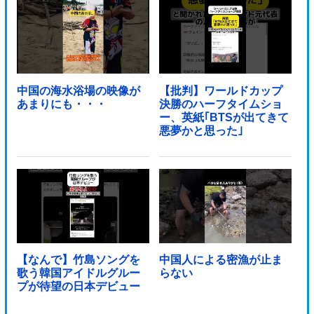
中国の海水浴場の映像が
【批判】ワールドカップ
あまりにも・・・
決勝のハーフタイムショ
ー、英紙｢BTSが出てきて
悪夢かと思った｣
【なんで】竹島ソングを
中国人による密漁が止ま
歌う韓国アイドルグルー
らない
プが待望の日本デビュー