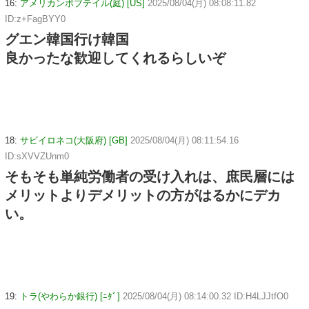
16:
アメリカンボブテイル(庭) [US]
2025/08/04(月) 08:08:11.82
ID:z+FagBYY0
グエン韓国行け韓国
良かったな歓迎してくれるらしいぞ
18:
サビイロネコ(大阪府) [GB]
2025/08/04(月) 08:11:54.16
ID:sXVVZUnm0
そもそも単純労働者の受け入れは、庶民層には
メリットよりデメリットの方がはるかにデカ
い。
19:
トラ(やわらか銀行) [ﾆﾀﾞ]
2025/08/04(月) 08:14:00.32 ID:H4LJJtfO0