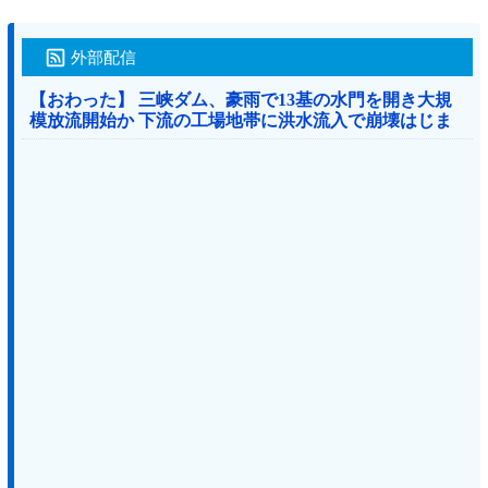
外部配信
【おわった】 三峡ダム、豪雨で13基の水門を開き大規
模放流開始か 下流の工場地帯に洪水流入で崩壊はじま
る