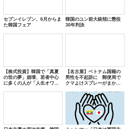
セブンイレブン、6月からま
韓国のユン前大統領に懲役
た韓国フェア
30年判決
【株式投資】韓国で「真夏
【名古屋】ベトナム国籍の
の世の夢」崩壊、若者中心
男性を不起訴に 郵便局で
に多くの人が「人生オワ
クマよけスプレーがまか
タ」―中国メディア
れ、男女5人が救急搬送され
た事件