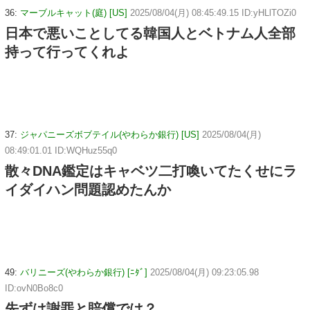
36:
マーブルキャット(庭) [US]
2025/08/04(月) 08:45:49.15 ID:yHLlTOZi0
日本で悪いことしてる韓国人とベトナム人全部
持って行ってくれよ
37:
ジャパニーズボブテイル(やわらか銀行) [US]
2025/08/04(月)
08:49:01.01 ID:WQHuz55q0
散々DNA鑑定はキャベツ二打喚いてたくせにラ
イダイハン問題認めたんか
49:
バリニーズ(やわらか銀行) [ﾆﾀﾞ]
2025/08/04(月) 09:23:05.98
ID:ovN0Bo8c0
先ずは謝罪と賠償では？