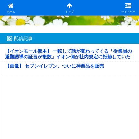
日本第一！ニュース録
ホーム
トップ
サイドバー
配信記事
【イオンモール熊本】 一転して話が変わってくる「従業員の
避難誘導の証言が複数」イオン側が社内規定に抵触していた
疑い
【画像】 セブンイレブン、ついに神商品を販売