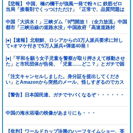
【悲報】 中国、橋の欄干が強風一発で粉々に 鉄筋ゼロ
当局「接着剤でくっつけただけ」「正常で、品質問題は
ない」
中国「大洪水！」三峡ダム「9門開放！（全力放流」中国
都市「三峡沿線の道路水没」中国政府「高速道路封
鎖！」中国ダム「緊急放流に合わせて開門（土砂崩れ発
生」→
|●|【速報】北朝鮮、ロシアからの3万人派兵要求に対し
て+オマケ付きで5万人派兵+弾道40発！
|●|「平和を願う女子児童を警察が取り押さえて移動させ
た」と市民団体が告発、「児童……どこ？」とガチで困
惑する人が続出
「注文キャンセルしました。身分証を提出してくださ
い」とAmazonから突然のメール、怪しすぎるのでカス
タマーに確認したら……
【警告】日本国民達、ガチでヤバくなるぞ・・・・・・
中国の海水浴場の映像があまりにも・・・
【批判】ワールドカップ決勝のハーフタイムショー、英