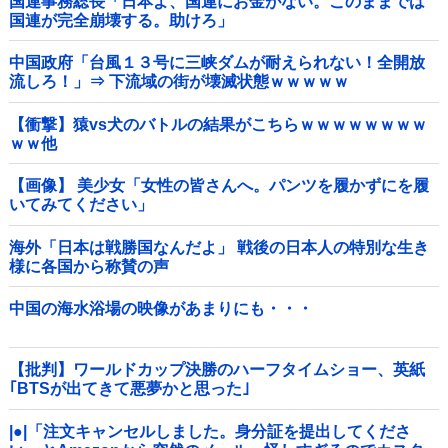
国連事務総長「日本よ、国連にお金がない。このままでは
国連が完全崩壊する。助けろ」
中国政府「台風１３号に三峡ダムが耐えられない！全開放
流しろ！」⇒ 下流域の街が壊滅状態ｗｗｗｗｗ
【衝撃】猿vs犬のバトルの結果がこちらｗｗｗｗｗｗｗｗ
ｗｗ他
【画像】 美少女「女性の皆さんへ。パンツを履かずにを履
いてみてください」
海外「日本は戦勝国なんだよ」 戦後の日本人の特別な生き
様に各国から称賛の声
中国の海水浴場の映像があまりにも・・・
【批判】ワールドカップ決勝のハーフタイムショー、英紙
｢BTSが出てきて悪夢かと思った｣
|●|「注文キャンセルしました。身分証を提出してくださ