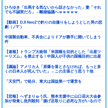
ひろゆき「出馬する気ないから話さなかった」妻「それ
でも不誠実だろ」→離婚協議へｗｗｗｗｗ
【動画】DJI Neo2で釣りの自撮りをしようとした男の悲
劇（ノ∇`）
中国製自動車、不具合によりドアが勝手に開いてしまう
件
【速報】トランプ大統領「米国籍を目的とした「出産ツ
ーリズム」を禁止する！中国人が子供の国籍目的に出産
しに来るのはおかしい！」ｗｗｗｗｗｗｗｗｗｗ...
【議論】アメリカ人「原爆を落とさなければ、もっと多
くの日本人が死んでいた」←この主張どう思う？他
「天安門」で処分、東大は国益第一で運営を
【悲報】へずまりゅう氏、熊本支援中に山口花火大会参
加が発覚し批判殺到「揚げ足取りに必死な方がいるので
お答えします！」 → ｗｗｗｗｗｗｗｗｗｗｗｗｗ