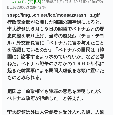
1:
スミロドン(茸) [US]
2025/08/04(月) 07:51:39.84 ID:+94ntt7/0●
BE:928380653-2BP(4276)
sssp://img.5ch.net/ico/monaazarashi_1.gif
行政安全部が公開した閣議の議事録によると、
李大統領は６月１９日の閣議でベトナムとの歴
史問題を取り上げ、当時の趙兌烈（チョ・テヨ
ル）外交部長官に「ベトナムに害を与えたこと
を否認しているのか」「ベトナムの国民は（韓
国に）謝罪するよう求めていないか」などと尋
ねた。ベトナム戦争のさなかの１９６０年代に
起きた韓国軍による民間人虐殺を念頭に置いた
ものとみられる。
趙氏は「前政権でも謝罪の意思を表明したが、
ベトナム政府が拒絶した」と答えた。
李大統領は外国人労働者を受け入れる際、人道