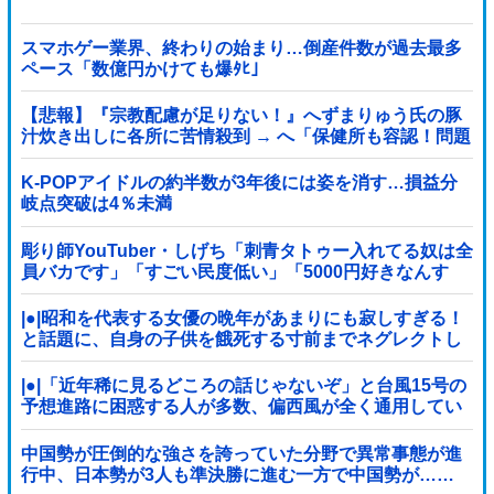
スマホゲー業界、終わりの始まり…倒産件数が過去最多
ペース「数億円かけても爆ﾀﾋ」
【悲報】『宗教配慮が足りない！』へずまりゅう氏の豚
汁炊き出しに各所に苦情殺到 → へ「保健所も容認！問題
なし！」ｗｗｗｗｗｗｗｗｗｗｗｗｗｗ
K-POPアイドルの約半数が3年後には姿を消す…損益分
岐点突破は4％未満
彫り師YouTuber・しげち「刺青タトゥー入れてる奴は全
員バカです」「すごい民度低い」「5000円好きなんす
よ、バカって」
|●|昭和を代表する女優の晩年があまりにも寂しすぎる！
と話題に、自身の子供を餓死する寸前までネグレクトし
た挙句……
|●|「近年稀に見るどころの話じゃないぞ」と台風15号の
予想進路に困惑する人が多数、偏西風が全く通用してい
ないんだけど……
中国勢が圧倒的な強さを誇っていた分野で異常事態が進
行中、日本勢が3人も準決勝に進む一方で中国勢が……