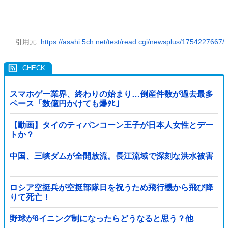
引用元:
https://asahi.5ch.net/test/read.cgi/newsplus/1754227667/
スマホゲー業界、終わりの始まり…倒産件数が過去最多
ペース「数億円かけても爆ﾀﾋ」
【動画】タイのティパンコーン王子が日本人女性とデー
トか？
中国、三峡ダムが全開放流。長江流域で深刻な洪水被害
ロシア空挺兵が空挺部隊日を祝うため飛行機から飛び降
りて死亡！
野球が6イニング制になったらどうなると思う？他