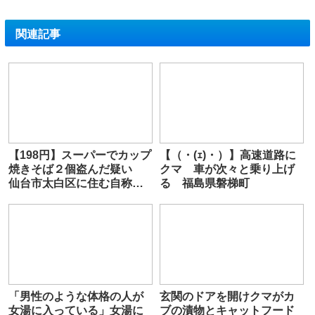
関連記事
【198円】スーパーでカップ
【（・(ｪ)・）】高速道路に
焼きそば２個盗んだ疑い
クマ 車が次々と乗り上げ
仙台市太白区に住む自称国
る 福島県磐梯町
家公務員の男逮捕
「男性のような体格の人が
玄関のドアを開けクマがカ
女湯に入っている」女湯に
ブの漬物とキャットフード