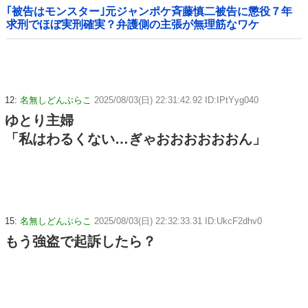
｢被告はモンスター｣元ジャンポケ斉藤慎二被告に懲役７年
求刑でほぼ実刑確実？弁護側の主張が無理筋なワケ
12:
名無しどんぶらこ
2025/08/03(日) 22:31:42.92 ID:IPtYyg040
ゆとり主婦
「私はわるくない…ぎゃおおおおおおん」
15:
名無しどんぶらこ
2025/08/03(日) 22:32:33.31 ID:UkcF2dhv0
もう強盗で起訴したら？