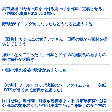
高市総理「物価上昇を上回る賃上げを日本に定着させる」
⇒ 国家公務員月給3.51％増へ
野球が6イニング制になったらどうなると思う？他
【画像】 サンモニの女子アナさん、日曜の朝から素材を提
供してしまう
海外「なんてこった！」日本とドイツの病院食のあまりの
差に海外が大騒ぎ
中国の海水浴場の映像があまりにも・・・
【批判】ワールドカップ決勝のハーフタイムショー、英紙
｢BTSが出てきて悪夢かと思った｣
|●|【悲報】週刊誌、好き放題書きまくる 高市早苗首相は新
公用車の贅を尽くした後部座席でたばこを吸うのが至福の
時間「どんどん延びる乗車時間」