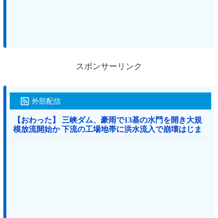
スポンサーリンク
外部配信
【おわった】 三峡ダム、豪雨で13基の水門を開き大規
模放流開始か 下流の工場地帯に洪水流入で崩壊はじま
る