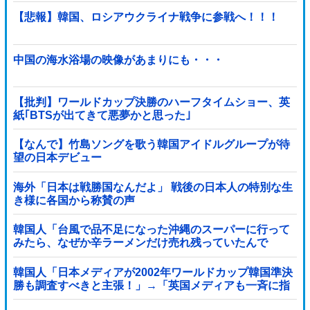
【悲報】韓国、ロシアウクライナ戦争に参戦へ！！！
中国の海水浴場の映像があまりにも・・・
【批判】ワールドカップ決勝のハーフタイムショー、英
紙｢BTSが出てきて悪夢かと思った｣
【なんで】竹島ソングを歌う韓国アイドルグループが待
望の日本デビュー
海外「日本は戦勝国なんだよ」 戦後の日本人の特別な生
き様に各国から称賛の声
韓国人「台風で品不足になった沖縄のスーパーに行って
みたら、なぜか辛ラーメンだけ売れ残っていたんで
す…」
韓国人「日本メディアが2002年ワールドカップ韓国準決
勝も調査すべきと主張！」→「英国メディアも一斉に指
摘‥」