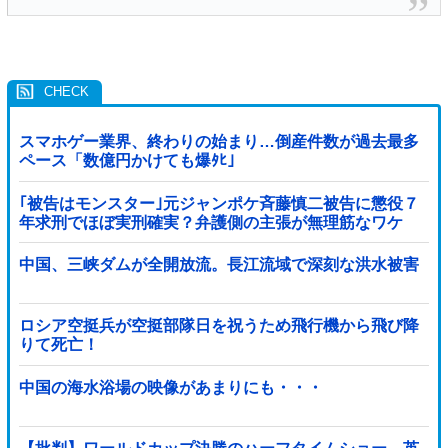
スマホゲー業界、終わりの始まり…倒産件数が過去最多
ペース「数億円かけても爆ﾀﾋ」
｢被告はモンスター｣元ジャンポケ斉藤慎二被告に懲役７
年求刑でほぼ実刑確実？弁護側の主張が無理筋なワケ
中国、三峡ダムが全開放流。長江流域で深刻な洪水被害
ロシア空挺兵が空挺部隊日を祝うため飛行機から飛び降
りて死亡！
中国の海水浴場の映像があまりにも・・・