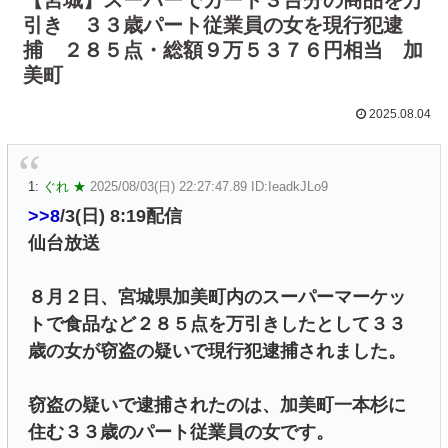
引き ３３歳パート従業員の女を現行犯逮
捕 ２８５点・総額９万５３７６円相当 加
美町
2025.08.04
1:
ぐれ ★
2025/08/03(日) 22:27:47.89 ID:IeadkJLo9
>>8
/3(日) 8:19配信
仙台放送
８月２日、宮城県加美町内のスーパーマーケッ
トで食品など２８５点を万引きしたとして３３
歳の女が窃盗の疑いで現行犯逮捕されました。
窃盗の疑いで逮捕されたのは、加美町一本杉に
住む３３歳のパート従業員の女です。