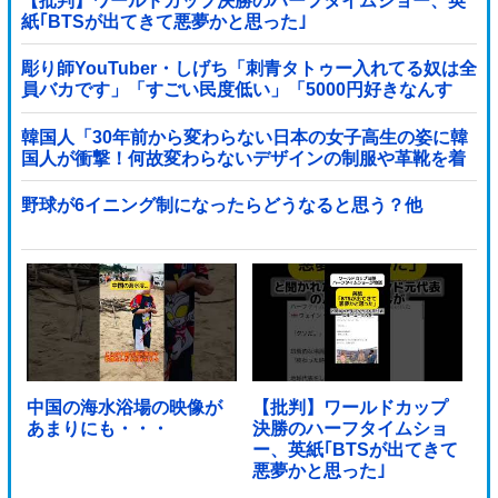
【批判】ワールドカップ決勝のハーフタイムショー、英
紙｢BTSが出てきて悪夢かと思った｣
彫り師YouTuber・しげち「刺青タトゥー入れてる奴は全
員バカです」「すごい民度低い」「5000円好きなんす
よ、バカって」
韓国人「30年前から変わらない日本の女子高生の姿に韓
国人が衝撃！何故変わらないデザインの制服や革靴を着
用し続けるのか？」
野球が6イニング制になったらどうなると思う？他
中国の海水浴場の映像が
【批判】ワールドカップ
あまりにも・・・
決勝のハーフタイムショ
ー、英紙｢BTSが出てきて
悪夢かと思った｣