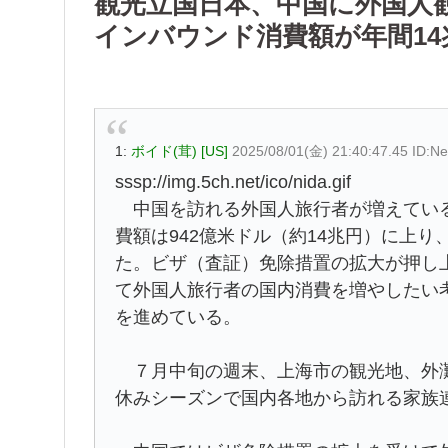
観光立国日本、中国に外国人
インバウンド消費額が年間14
1:
ボイド(茸) [US]
2025/08/01(金) 21:40:47.45 ID:
sssp://img.5ch.net/ico/nida.gif
中国を訪れる外国人旅行者が増えている
費額は942億米ドル（約14兆円）に上り
た。ビザ（査証）免除措置の拡大が押し
て外国人旅行者の国内消費を増やしたい
を進めている。
７月中旬の週末、上海市の観光地、外灘
休みシーズンで国内各地から訪れる家族