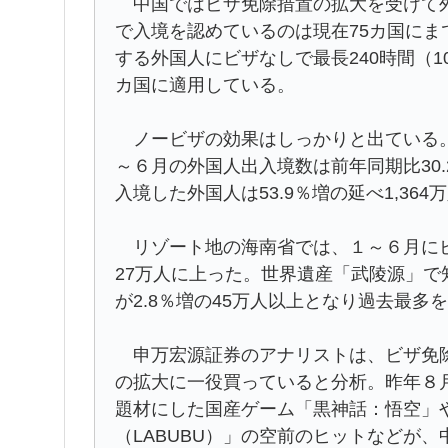
中国ではビザ免除措置の拡大を受けて外
で入境を認めているのは現在75カ国にま
する外国人にビザなしで最長240時間（
カ国に適用している。
ノービザの効果はしっかりと出ている。
～６月の外国人出入境数は前年同期比30.2
入境した外国人は53.9％増の延べ1,36
リゾート地の海南省では、１～６月にビ
27万人に上った。世界遺産「武陵源」
が2.8％増の45万人以上となり過去最多
申万宏源証券のアナリストは、ビザ免除
の拡大に一役買っていると分析。昨年８
題材にした国産ゲーム「黒神話：悟空」
（LABUBU）」の空前のヒットなどが