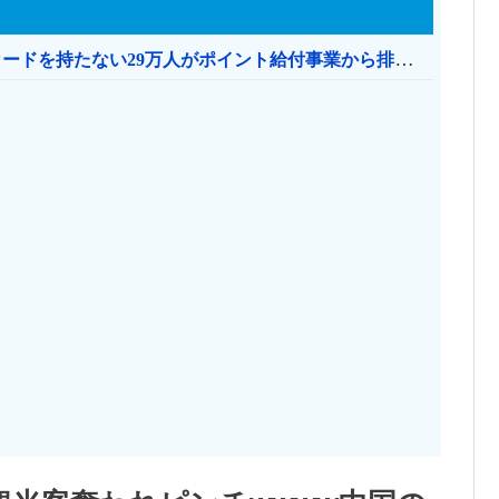
共産党「これは酷い…京都市でマイナンバーカードを持たない29万人がポイント給付事業から排除された」