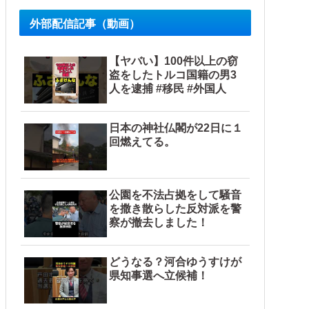
外部配信記事（動画）
【ヤバい】100件以上の窃
盗をしたトルコ国籍の男3
人を逮捕 #移民 #外国人
日本の神社仏閣が22日に１
回燃えてる。
公園を不法占拠をして騒音
を撒き散らした反対派を警
察が撤去しました！
どうなる？河合ゆうすけが
県知事選へ立候補！