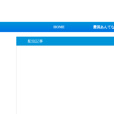
日本第一！ニュース録
HOME
憂国あんて
配信記事