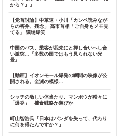
から？』」
【党首討論】中革連・小川「カンペ読みなが
らの答弁、残念」 高市首相「ご自身もメモ見
てる」 議場爆笑
中国のバス、乗客が我先にと押し合いへし合
い激突…『多数の国ではもう見られない光
景』
wwwwwwwwwwwwwwwwwwwwww他
【動画】イオンモール爆発の瞬間の映像が公
開される。全滅の模様…
シャチの激しい体当たり、マンボウが粉々に
「爆発」 捕食戦略か遊びか
町山智浩氏「日本はパンダを失って、代わり
に何を得たんですか？」