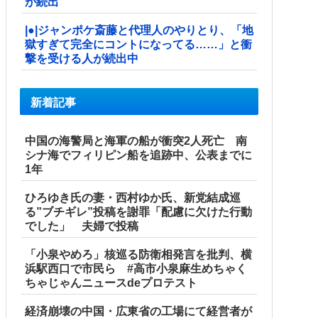
が続出
|●|ジャンポケ斎藤と代理人のやりとり、「地
獄すぎて完全にコントになってる……」と衝
撃を受ける人が続出中
新着記事
中国の海警局と海軍の船が衝突2人死亡 南
シナ海でフィリピン船を追跡中、公表までに
1年
ひろゆき氏の妻・西村ゆか氏、新党結成巡
る”ブチギレ”投稿を謝罪「配慮に欠けた行動
でした」 夫婦で投稿
「小泉やめろ」核巡る防衛相発言を批判、横
浜駅西口で市民ら #高市小泉麻生めちゃく
ちゃじゃんニュースdeプロテスト
経済崩壊の中国・広東省の工場にて経営者が