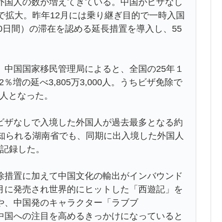
国人の数が増えてきている。中国がビザなし
で拡大。昨年12月には乗り継ぎ目的で一時入国
10日間）の滞在を認める延長措置を導入し、55
中国国家移民管理局によると、全国の25年１
％増の延べ3,805万3,000人。うちビザ免除で
4万人となった。
ザなしで入境した外国人が過去最多となる約
で知られる湖南省でも、同期に出入境した外国人
を記録した。
措置に加えて中国文化の輸出がインバウンド
月に発売され世界的にヒットした「西遊記」を
や、中国発のキャラクター「ラブブ
、中国への注目を高めるきっかけになっていると