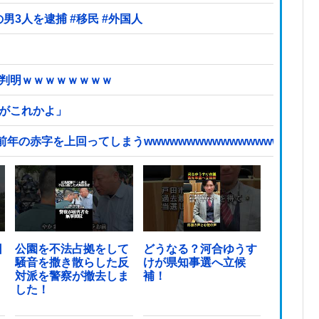
【ヤバい】100件以上の窃盗をしたトルコ国籍の男3人を逮捕 #移民 #外国人
が判明ｗｗｗｗｗｗｗｗ
頃がこれかよ」
赤字を上回ってしまうwwwwwwwwwwwwwwwwwwwwwww
日
公園を不法占拠をして
どうなる？河合ゆうす
騒音を撒き散らした反
けが県知事選へ立候
対派を警察が撤去しま
補！
した！