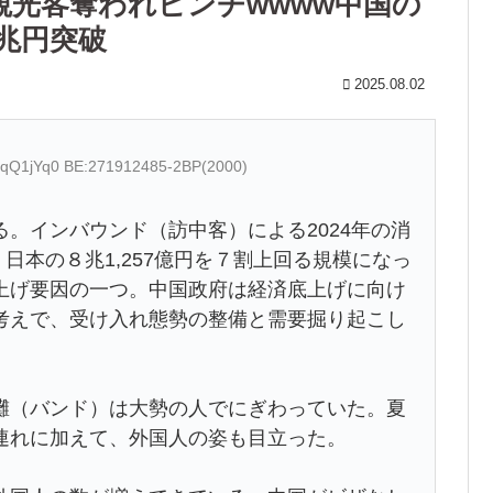
観光客奪われピンチwwww中国の
兆円突破
2025.08.02
NeqQ1jYq0 BE:271912485-2BP(2000)
。インバウンド（訪中客）による2024年の消
、日本の８兆1,257億円を７割上回る規模になっ
上げ要因の一つ。中国政府は経済底上げに向け
考えで、受け入れ態勢の整備と需要掘り起こし
（バンド）は大勢の人でにぎわっていた。夏
連れに加えて、外国人の姿も目立った。