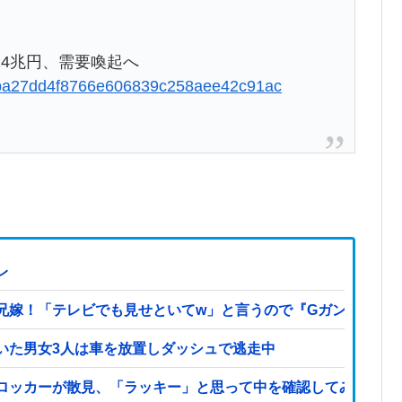
4兆円、需要喚起へ
dd2ba27dd4f8766e606839c258aee42c91ac
レ
兄嫁！「テレビでも見せといてw」と言うので『Gガンダム』
いた男女3人は車を放置しダッシュで逃走中
ロッカーが散見、「ラッキー」と思って中を確認してみると…