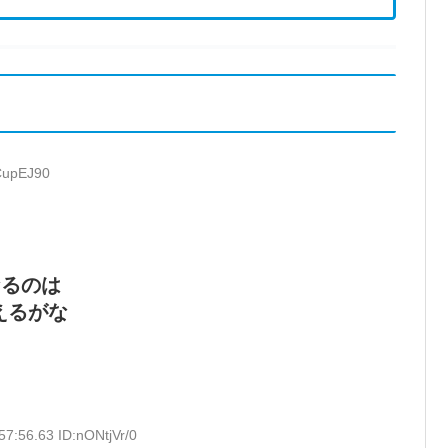
xCupEJ90
なるのは
えるがな
57:56.63 ID:nONtjVr/0