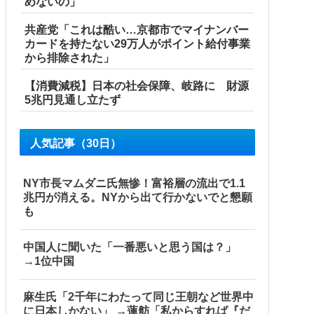
めないの」
共産党「これは酷い…京都市でマイナンバー
カードを持たない29万人がポイント給付事業
から排除された」
【消費減税】日本の社会保障、岐路に 財源
5兆円見通し立たず
人気記事（30日）
NY市長マムダニ氏無惨！富裕層の流出で1.1
兆円が消える。NYから出て行かないでと懇願
も
を一気見させた結果……甥っ子が重度の中二病を発症して家で
中国人に聞いた「一番悪いと思う国は？」
→1位中国
麻生氏「2千年にわたって同じ王朝など世界中
…
に日本しかない」 →蓮舫「私からすれば『だ