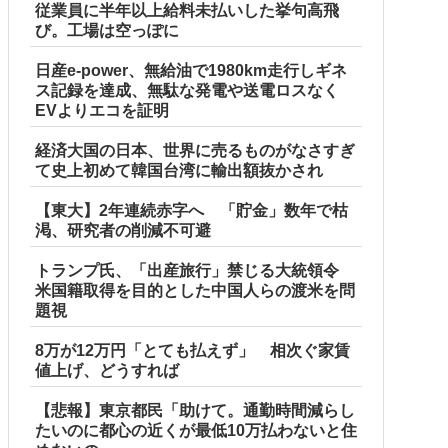
従業員に半年以上給料未払いした挙句高飛
び。工場は空っぽに
日産e-power、無給油で1980km走行しギネ
ス記録を達成、無駄な発電や送電ロスなく
EVよりエコを証明
経済大国の日本、世界に売るものがなさすぎ
て史上初めて韓国台湾に輸出額抜かされ
【東大】2年連続赤字へ 「貯金」数年で枯
渇、研究者の削減不可避
トランプ氏、「出産旅行」禁じる大統領令
米国籍取得を目的とした中国人らの渡米を問
題視
8万が12万円「とても払えず」 相次ぐ家賃
値上げ、どうすれば
【悲報】東京都民「助けて。通勤時間減らし
たいのに都心の近くが最低10万払わないと住