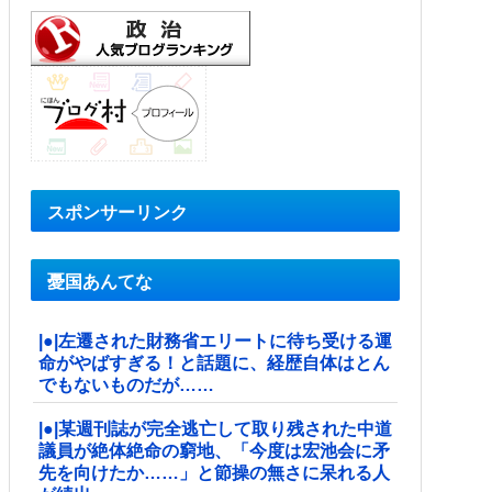
スポンサーリンク
憂国あんてな
|●|左遷された財務省エリートに待ち受ける運
命がやばすぎる！と話題に、経歴自体はとん
でもないものだが……
|●|某週刊誌が完全逃亡して取り残された中道
議員が絶体絶命の窮地、「今度は宏池会に矛
先を向けたか……」と節操の無さに呆れる人