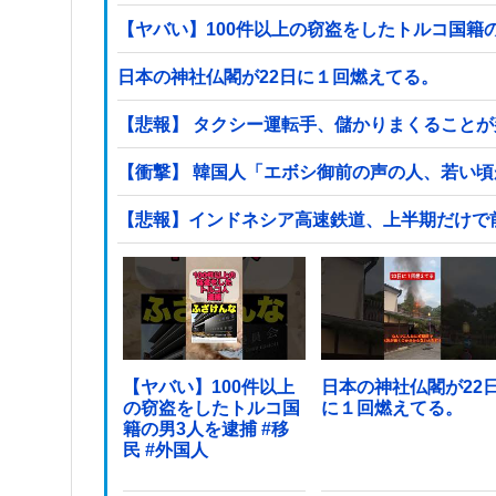
日本の神社仏閣が22日に１回燃えてる。
【悲報】 タクシー運転手、儲かりまくること
【衝撃】 韓国人「エボシ御前の声の人、若い
【悲報】インドネシア高速鉄道、上半期だけで前年の
【ヤバい】100件以上
日本の神社仏閣が22
の窃盗をしたトルコ国
に１回燃えてる。
籍の男3人を逮捕 #移
民 #外国人