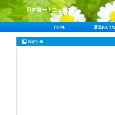
日本第一！ニュース録
HOME
憂国あんて
配信記事