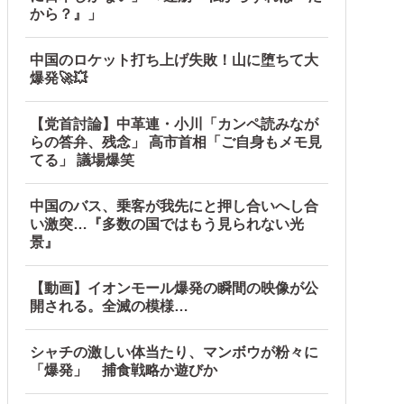
から？』」
中国のロケット打ち上げ失敗！山に堕ちて大
爆発🚀💥
【党首討論】中革連・小川「カンペ読みなが
らの答弁、残念」 高市首相「ご自身もメモ見
てる」 議場爆笑
中国のバス、乗客が我先にと押し合いへし合
い激突…『多数の国ではもう見られない光
景』
【動画】イオンモール爆発の瞬間の映像が公
開される。全滅の模様…
シャチの激しい体当たり、マンボウが粉々に
「爆発」 捕食戦略か遊びか