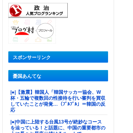
スポンサーリンク
憂国あんてな
|●|【激震】韓国人「韓国サッカー協会、W
杯・五輪で複数回の性接待を行い審判を買収
していたことが発覚…（ﾌﾞﾙﾌﾞﾙ」＝韓国の反
応
|●|中国に上陸する台風13号が絶妙なコース
を辿っている！と話題に、中国の重要都市の