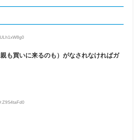
D:ULh1xW8g0
る親も買いに来るのも）がなされなければガ
ID:Z9S4taFd0