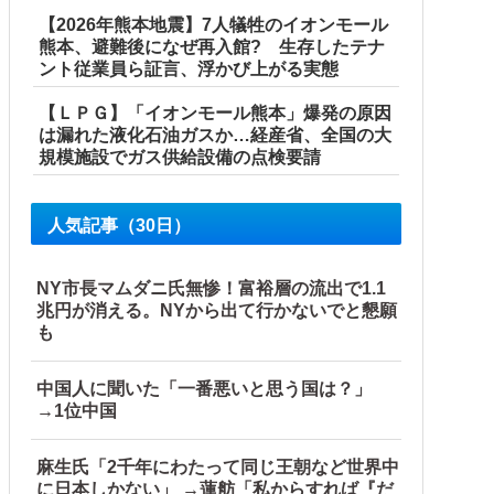
【2026年熊本地震】7人犠牲のイオンモール
熊本、避難後になぜ再入館? 生存したテナ
が自ら〇〇を口にして最高の展開へｗｗｗｗｗｗ
ント従業員ら証言、浮かび上がる実態
り切れ状態にして商品相場を操作してたので...
【ＬＰＧ】「イオンモール熊本」爆発の原因
は漏れた液化石油ガスか…経産省、全国の大
れた」
規模施設でガス供給設備の点検要請
人気記事（30日）
NY市長マムダニ氏無惨！富裕層の流出で1.1
【海外の反応】
兆円が消える。NYから出て行かないでと懇願
も
他
中国人に聞いた「一番悪いと思う国は？」
→1位中国
麻生氏「2千年にわたって同じ王朝など世界中
に日本しかない」 →蓮舫「私からすれば『だ