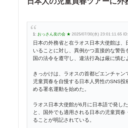
日本人の児童買春ツアーに外
1:
おっさん友の会 ★
2025/07/30(水) 23:01:11.65 
日本の外務省と在ラオス日本大使館は、
いることに対し、異例かつ直接的な警告
国の法令を遵守し、違法行為は厳に慎む
きっかけは、ラオスの首都ビエンチャン
児童買春を自慢する日本人男性のSNS
める署名運動を始めた。
ラオス日本大使館が6月に日本語で発し
と、国外でも適用される日本の児童買春
ることが明記されている。