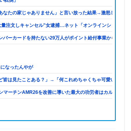
はい転倒」
あなたの家じゃありません」と言い放った結果→激怒したトメ
大量注文しキャンセル"女逮捕…ネット「オンラインショップを売
ンバーカードを持たない29万人がポイント給付事業から排除さ
メになったんやが
ど皆は見たことある？」→「何これめちゃくちゃ可愛いｗｗ」
ストンマーチンAMR26を改善に導いた最大の功労者はカルディレ