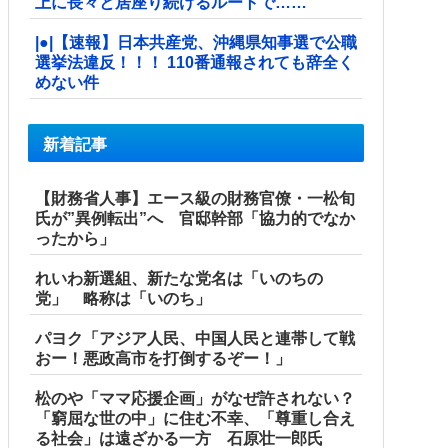
上に長々と居座り続けるルートで……
|●|【速報】日本共産党、沖縄県知事選で公職
選挙法違反！！！ 110番通報されても辞全く
めない件
新着記事
【財務省人事】エース級の財務官僚・一松旬
氏が”異例転出”へ 官邸幹部「協力的でなか
ったから」
れいわ新選組、新たな党名は「いのちの
党」 略称は「いのち」
パヨク「アジア人民、中国人民と連帯して戦
おー！悪政高市を打倒するぞー！」
松のや「ママ応援企画」がなぜ許されない？
「窮屈な世の中」に住む不幸、「尊重し合え
る社会」は遠ざかる一方 石原壮一郎氏