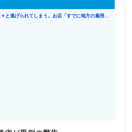
日本のお店、時給1500円でもミャンマー人に次々と逃げられてしまう。お店「すでに地方の雇用は崩壊」