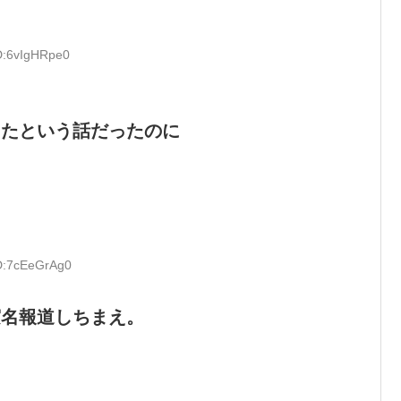
ID:6vIgHRpe0
きたという話だったのに
ID:7cEeGrAg0
実名報道しちまえ。