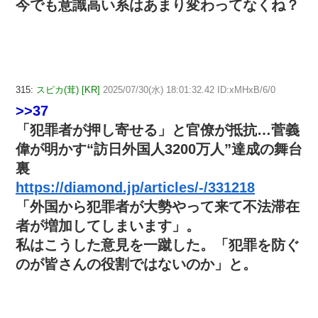
今でも意識高い系はあまり変わってなくね？
315:
スピカ(茸) [KR]
2025/07/30(水) 18:01:32.42 ID:xMHxB/6/0
>>37
「犯罪者が押し寄せる」と官僚が抵抗…菅義
偉が明かす“訪日外国人3200万人”達成の舞台
裏
https://diamond.jp/articles/-/331218
「外国から犯罪者が大勢やって来て不法滞在
者が増加してしまいます」。
私はこうした意見を一蹴した。「犯罪を防ぐ
のが皆さんの役割ではないのか」と。