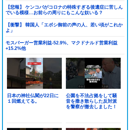
【悲報】 ケンコバがコロナの特殊すぎる後遺症に苦しん
でいる模様…お前らの周りにもこんな奴いる？
【衝撃】 韓国人「エボシ御前の声の人、若い頃がこれか
よ」
モスバーガー営業利益-52.9%、マクドナルド営業利益
+15.2%他
日本の神社仏閣が22日に
公園を不法占拠をして騒
１回燃えてる。
音を撒き散らした反対派
を警察が撤去しました！