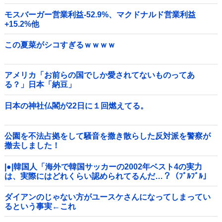
モスバーガー営業利益-52.9%、マクドナルド営業利益
+15.2%他
この夏菜がシコすぎるｗｗｗｗ
アメリカ「お前らの国でしか愛されてないものってあ
る？」日本「納豆」
日本の神社仏閣が22日に１回燃えてる。
公園を不法占拠をして騒音を撒き散らした反対派を警察が
撤去しました！
|●|韓国人「海外で韓国サッカーの2002年ベスト4の実力
は、実際にはどれくらい認められてるんだ…？（ﾌﾞﾙﾌﾞﾙ」
＝韓国の反応
ダイアンのじゃない方がユースケさんになってしまってい
るという事実←これ