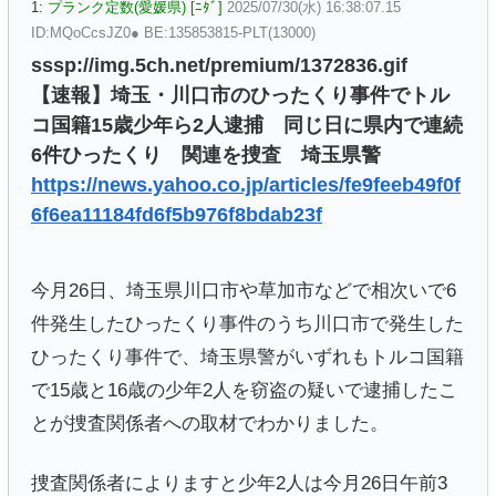
1:
プランク定数(愛媛県) [ﾆﾀﾞ]
2025/07/30(水) 16:38:07.15
ID:MQoCcsJZ0● BE:135853815-PLT(13000)
sssp://img.5ch.net/premium/1372836.gif
【速報】埼玉・川口市のひったくり事件でトル
コ国籍15歳少年ら2人逮捕 同じ日に県内で連続
6件ひったくり 関連を捜査 埼玉県警
https://news.yahoo.co.jp/articles/fe9feeb49f0f
6f6ea11184fd6f5b976f8bdab23f
今月26日、埼玉県川口市や草加市などで相次いで6
件発生したひったくり事件のうち川口市で発生した
ひったくり事件で、埼玉県警がいずれもトルコ国籍
で15歳と16歳の少年2人を窃盗の疑いで逮捕したこ
とが捜査関係者への取材でわかりました。
捜査関係者によりますと少年2人は今月26日午前3