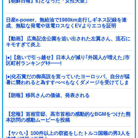
【朝鮮日報】幻となった「女性天皇」
日産e-power、無給油で1980km走行しギネス記録を達
成、無駄な発電や送電ロスなくEVよりエコを証明
【動画】 広島記念公園を追い出された左翼さん、流石に
キモすぎて炎上
|●|【急いで引っ越せ】日本人が減り｢外国人が増えた｣市
区町村ランキングｷﾀ━━!
|●|化石賞だの御高説を宣っていたヨーロッパ、自分が猛
暑に襲われると為すすべべもなくダメージを受けてしま
い……
【朗報】移民さんの価値、発表される
【悲報】首相官邸、高市首相の感動的なBGMをつけた熊
本訪問の感動ムービーを投稿
【ヤバい】100件以上の窃盗をしたトルコ国籍の男3人を