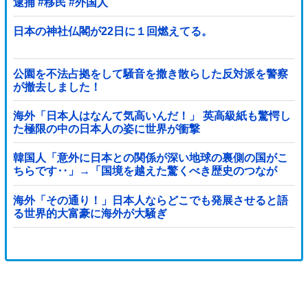
逮捕 #移民 #外国人
日本の神社仏閣が22日に１回燃えてる。
公園を不法占拠をして騒音を撒き散らした反対派を警察
が撤去しました！
海外「日本人はなんて気高いんだ！」 英高級紙も驚愕し
た極限の中の日本人の姿に世界が衝撃
韓国人「意外に日本との関係が深い地球の裏側の国がこ
ちらです‥」→「国境を越えた驚くべき歴史のつなが
り‥」
海外「その通り！」日本人ならどこでも発展させると語
る世界的大富豪に海外が大騒ぎ