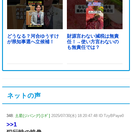
どうなる？河合ゆうすけ
財源言わない減税は無責
が県知事選へ立候補！
任！→使い方言わないの
も無責任では？
ネットの声
348:
土星(ジパング) [ﾆﾀﾞ]
2025/07/30(水) 18:20:47.48 ID:TzyBPaye0
>>1