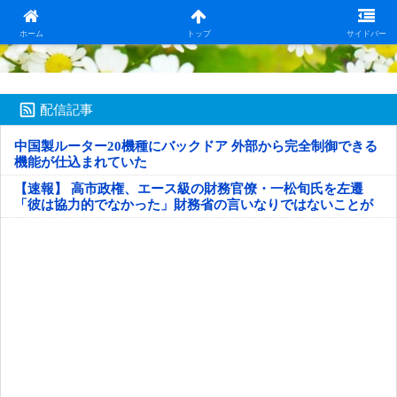
日本第一！ニュース録
ホーム
トップ
サイドバー
配信記事
中国製ルーター20機種にバックドア 外部から完全制御できる
機能が仕込まれていた
【速報】 高市政権、エース級の財務官僚・一松旬氏を左遷
「彼は協力的でなかった」財務省の言いなりではないことが
判明