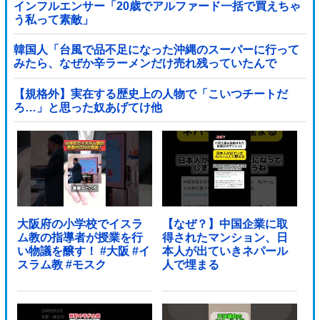
インフルエンサー「20歳でアルファード一括で買えちゃ
う私って素敵」
韓国人「台風で品不足になった沖縄のスーパーに行って
みたら、なぜか辛ラーメンだけ売れ残っていたんで
す…」
【規格外】実在する歴史上の人物で「こいつチートだ
ろ…」と思った奴あげてけ他
大阪府の小学校でイスラ
【なぜ？】中国企業に取
ム教の指導者が授業を行
得されたマンション、日
い物議を醸す！ #大阪 #イ
本人が出ていきネパール
スラム教 #モスク
人で埋まる