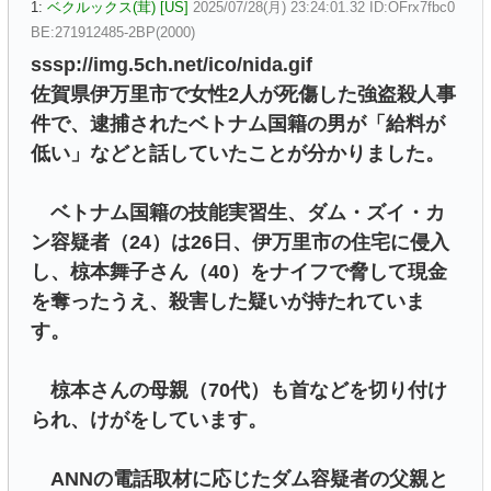
1:
ベクルックス(茸) [US]
2025/07/28(月) 23:24:01.32 ID:OFrx7fbc0
BE:271912485-2BP(2000)
sssp://img.5ch.net/ico/nida.gif
佐賀県伊万里市で女性2人が死傷した強盗殺人事
件で、逮捕されたベトナム国籍の男が「給料が
低い」などと話していたことが分かりました。
ベトナム国籍の技能実習生、ダム・ズイ・カ
ン容疑者（24）は26日、伊万里市の住宅に侵入
し、椋本舞子さん（40）をナイフで脅して現金
を奪ったうえ、殺害した疑いが持たれていま
す。
椋本さんの母親（70代）も首などを切り付け
られ、けがをしています。
ANNの電話取材に応じたダム容疑者の父親と