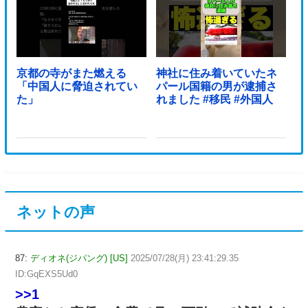
京都の寺がまた燃える
神社に住み着いていたネ
「中国人に脅迫されてい
パール国籍の男が逮捕さ
た」
れました #移民 #外国人
ネットの声
87:
ディオネ(ジパング) [US]
2025/07/28(月) 23:41:29.35
ID:GqEXS5Ud0
>>1