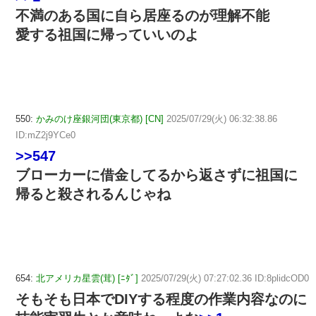
不満のある国に自ら居座るのが理解不能
愛する祖国に帰っていいのよ
550:
かみのけ座銀河団(東京都) [CN]
2025/07/29(火) 06:32:38.86
ID:mZ2j9YCe0
>>547
ブローカーに借金してるから返さずに祖国に
帰ると殺されるんじゃね
654:
北アメリカ星雲(茸) [ﾆﾀﾞ]
2025/07/29(火) 07:27:02.36 ID:8plidcOD0
そもそも日本でDIYする程度の作業内容なのに