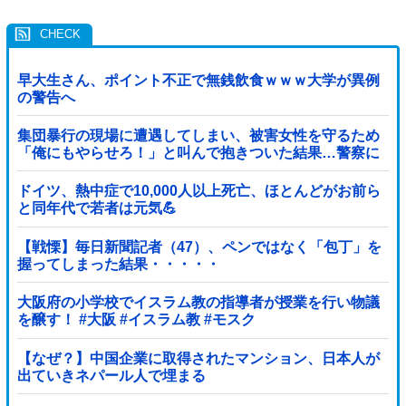
早大生さん、ポイント不正で無銭飲食ｗｗｗ大学が異例
の警告へ
集団暴行の現場に遭遇してしまい、被害女性を守るため
「俺にもやらせろ！」と叫んで抱きついた結果…警察に
連行され〇〇扱いされる悲劇へ←機転を利かせた結果が
裏目に出すぎて惨事
ドイツ、熱中症で10,000人以上死亡、ほとんどがお前ら
と同年代で若者は元気💪
【戦慄】毎日新聞記者（47）、ペンではなく「包丁」を
握ってしまった結果・・・・・
大阪府の小学校でイスラム教の指導者が授業を行い物議
を醸す！ #大阪 #イスラム教 #モスク
【なぜ？】中国企業に取得されたマンション、日本人が
出ていきネパール人で埋まる