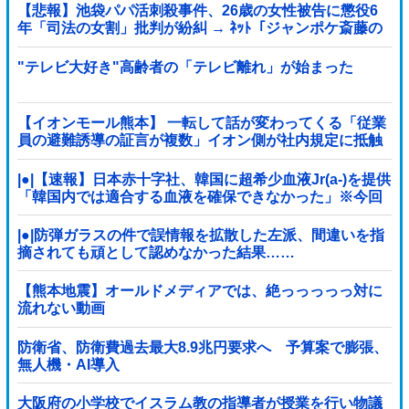
【悲報】池袋パパ活刺殺事件、26歳の女性被告に懲役6
年「司法の女割」批判が紛糾 → ﾈｯﾄ「ジャンポケ斎藤の
罪より軽くて草」ｗｗｗｗｗｗｗｗｗｗｗｗｗｗｗｗ
"テレビ大好き"高齢者の「テレビ離れ」が始まった
【イオンモール熊本】 一転して話が変わってくる「従業
員の避難誘導の証言が複数」イオン側が社内規定に抵触
していた疑い
|●|【速報】日本赤十字社、韓国に超希少血液Jr(a-)を提供
「韓国内では適合する血液を確保できなかった」※今回
で4回目
|●|防弾ガラスの件で誤情報を拡散した左派、間違いを指
摘されても頑として認めなかった結果……
【熊本地震】オールドメディアでは、絶っっっっっ対に
流れない動画
防衛省、防衛費過去最大8.9兆円要求へ 予算案で膨張、
無人機・AI導入
大阪府の小学校でイスラム教の指導者が授業を行い物議