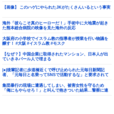
【画像】 このハゲにやられたJKがたくさんいるという事実
海外「彼らこそ真のヒーローだ！」手術中に大地震が起き
た熊本総合病院の映像を見た海外の反応
大阪府の小学校でイスラム教の指導者が授業を行い物議を
醸す！ #大阪 #イスラム教 #モスク
【なぜ？】中国企業に取得されたマンション、日本人が出
ていきネパール人で埋まる
|●|後輩記者に歩道橋近くで呼び止められた元毎日新聞記
者、「元毎日と名乗ってSNSで活動するな」と要求されて
しまい……
集団暴行の現場に遭遇してしまい、被害女性を守るため
「俺にもやらせろ！」と叫んで抱きついた結果…警察に連
行され〇〇扱いされる悲劇へ←機転を利かせた結果が裏目
に出すぎて惨事