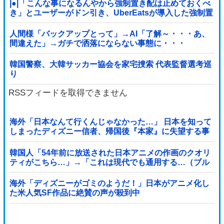
|●|「こんな事になるんやから強制置き配は止めておくべ
き」とユーザーがドン引き、UberEatsが導入した強制置
き配が起こしたのは……
人間様「バックアップとって」→AI「了解～・・・あ、
間違えた」→ガチで洒落にならない事態に・・・
韓国警察、大韓サッカー協会を家宅捜索 代表監督選考巡
り
RSSフィードを取得できません
海外「日本なんて行くんじゃなかった…」 日本を知って
しまったディズニー信者、帰国後『本家』に失望する事
態に
韓国人「54年前に放送された日本アニメの作画のクオリ
ティがこちら…」→「これは現代でも通用する…（ブル
ブル」＝韓国の反応
海外「ディズニーがゴミのようだ！」日本がアニメ化し
た米人気SF作品に絶賛の声が殺到中