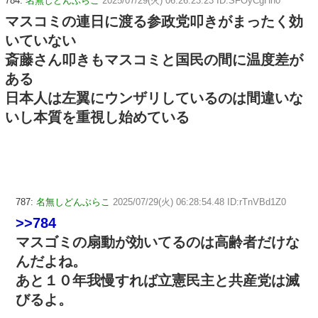
784:
名無しどんぶらこ
2025/07/29(火) 06:26:23.23 ID:SFOyCgHh0
マスコミの連日に渡る参政党叩きがまったく効
いていない
斎藤さん叩きもマスコミと国民の間に温度差が
ある
日本人は左翼にウンザリしているのは間違いな
いし本質を重視し始めている
787:
名無しどんぶらこ
2025/07/29(火) 06:28:54.48 ID:rTnVBd1Z0
>>784
マスゴミの扇動が効いてるのは高齢者だけな
んだよね。
あと１０年我慢すれば立憲民主と共産党は滅
びるよ。