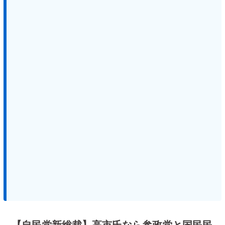
【自民党新総裁】高市氏なら参政党と国民民