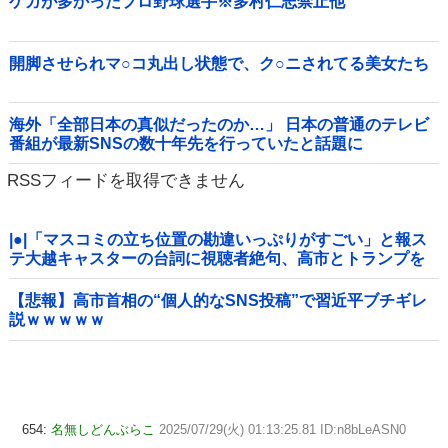
ケガが多かったプロ野球選手※多村仁志禁止他
開脚させられマ○コ丸出し状態で、ク○ニされてる美女たち
海外「全部日本の真似だったのか…」 日本の普通のテレビ
番組が最新SNSの数十年先を行っていたと話題に
RSSフィードを取得できません
|●|「マスコミの立ち位置の勘違いっぷりがすごい」と報ス
テ大越キャスターの台詞に視聴者絶句、高市とトランプを
同列視させようという思惑がひしひしと
【悲報】高市首相の“個人的なSNS投稿”で習近平ブチギレ
説ｗｗｗｗｗ
654:
名無しどんぶらこ
2025/07/29(火) 01:13:25.81 ID:n8bLeASN0