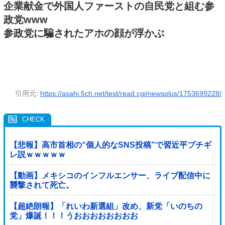
企業献金で外国人ファーストの自民党と組む参
政党www
参政党に騙されたアホの顔が浮かぶ
引用元:
https://asahi.5ch.net/test/read.cgi/newsplus/1753699228/
【悲報】高市首相の“個人的なSNS投稿”で習近平ブチギ
レ説ｗｗｗｗｗ
【動画】メキシコのインフルエンサー、ライブ配信中に
襲撃されて死亡。
【超絶朗報】「れいわ新選組」改め、新党「いのちの
党」爆誕！！！うおおおおおおおお