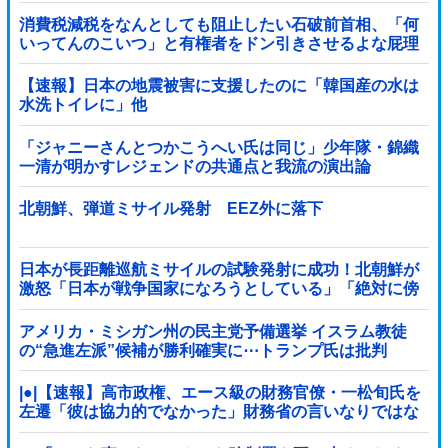
消費税減税をなんとしても阻止したい石破前首相、「何
いってんのこいつ」と有権者をドン引きさせるよな屁理
屈を……
【速報】日本の地震被害に支援したのに「韓国産の水は
水洗トイレに」他
「ジャニーさんとつかこうへい氏は同じ」少年隊・錦織
一清が明かすレジェンドの共通点と我流の演出論
北朝鮮、弾道ミサイル発射 EEZ外に落下
日本が長距離巡航ミサイルの試験発射に成功！北朝鮮が
激怒「日本が戦争国家になろうとしている」「絶対に傍
観しない、必ず後悔させる」
アメリカ・ミシガン州の民主党予備選挙 イスラム教徒
の“急進左派”候補が勝利確実に⋯トランプ氏は批判
|●|【速報】高市政権、エース級の財務官僚・一松旬氏を
左遷「彼は協力的でなかった」財務省の言いなりではな
いことが判明