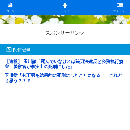
日本第一！ニュース録
ホーム
トップ
サイドバー
スポンサーリンク
配信記事
【速報】 玉川徹「死んでいなければ銃刀法違反と公務執行妨
害、警察官が事実上の死刑にした」
玉川徹「包丁男を結果的に死刑にしたことになる」←これど
う思う？？？