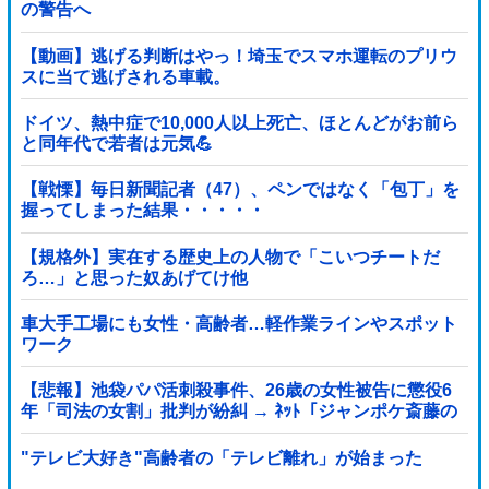
の警告へ
【動画】逃げる判断はやっ！埼玉でスマホ運転のプリウ
スに当て逃げされる車載。
ドイツ、熱中症で10,000人以上死亡、ほとんどがお前ら
と同年代で若者は元気💪
【戦慄】毎日新聞記者（47）、ペンではなく「包丁」を
握ってしまった結果・・・・・
【規格外】実在する歴史上の人物で「こいつチートだ
ろ…」と思った奴あげてけ他
車大手工場にも女性・高齢者…軽作業ラインやスポット
ワーク
【悲報】池袋パパ活刺殺事件、26歳の女性被告に懲役6
年「司法の女割」批判が紛糾 → ﾈｯﾄ「ジャンポケ斎藤の
罪より軽くて草」ｗｗｗｗｗｗｗｗｗｗｗｗｗｗｗｗ
"テレビ大好き"高齢者の「テレビ離れ」が始まった