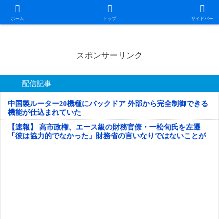
日本第一！ニュース録
ホーム
トップ
サイドバー
スポンサーリンク
配信記事
中国製ルーター20機種にバックドア 外部から完全制御できる
機能が仕込まれていた
【速報】 高市政権、エース級の財務官僚・一松旬氏を左遷
「彼は協力的でなかった」財務省の言いなりではないことが
判明