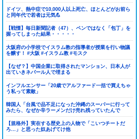
連行され〇〇扱いされる悲劇へ←機転を利かせた結果が
裏目に出すぎて惨事
ドイツ、熱中症で10,000人以上死亡、ほとんどがお前ら
と同年代で若者は元気💪
【戦慄】毎日新聞記者（47）、ペンではなく「包丁」を
握ってしまった結果・・・・・
大阪府の小学校でイスラム教の指導者が授業を行い物議
を醸す！ #大阪 #イスラム教 #モスク
【なぜ？】中国企業に取得されたマンション、日本人が
出ていきネパール人で埋まる
インフルエンサー「20歳でアルファード一括で買えちゃ
う私って素敵」
韓国人「台風で品不足になった沖縄のスーパーに行って
みたら、なぜか辛ラーメンだけ売れ残っていたんで
す…」
【規格外】実在する歴史上の人物で「こいつチートだ
ろ…」と思った奴あげてけ他