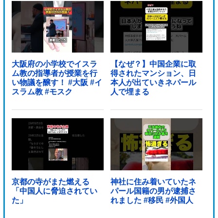
大阪府の小学校でイスラ
【なぜ？】中国企業に取
ム教の指導者が授業を行
得されたマンション、日
い物議を醸す！ #大阪 #イ
本人が出ていきネパール
スラム教 #モスク
人で埋まる
京都の寺がまた燃える
神社に住み着いていたネ
「中国人に脅迫されてい
パール国籍の男が逮捕さ
た」
れました #移民 #外国人