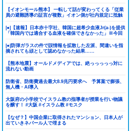
【イオンモール熊本】 一転して話が変わってくる「従業
員の避難誘導の証言が複数」イオン側が社内規定に抵触
していた疑い
|●|【速報】日本赤十字社、韓国に超希少血液Jr(a-)を提供
「韓国内では適合する血液を確保できなかった」※今回
で4回目
|●|防弾ガラスの件で誤情報を拡散した左派、間違いを指
摘されても頑として認めなかった結果……
【熊本地震】オールドメディアでは、絶っっっっっ対に
流れない動画
防衛省、防衛費過去最大8.9兆円要求へ 予算案で膨張、
無人機・AI導入
大阪府の小学校でイスラム教の指導者が授業を行い物議
を醸す！ #大阪 #イスラム教 #モスク
【なぜ？】中国企業に取得されたマンション、日本人が
出ていきネパール人で埋まる