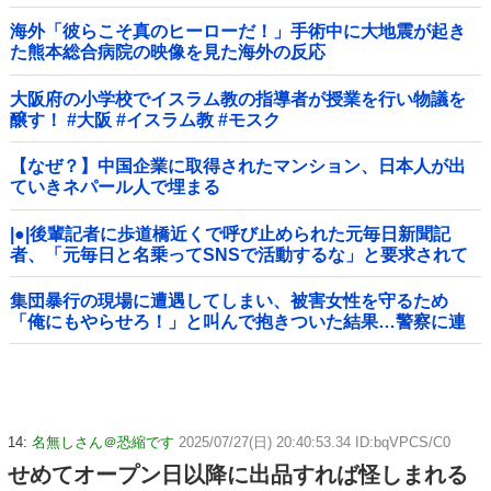
海外「彼らこそ真のヒーローだ！」手術中に大地震が起き
た熊本総合病院の映像を見た海外の反応
大阪府の小学校でイスラム教の指導者が授業を行い物議を
醸す！ #大阪 #イスラム教 #モスク
【なぜ？】中国企業に取得されたマンション、日本人が出
ていきネパール人で埋まる
|●|後輩記者に歩道橋近くで呼び止められた元毎日新聞記
者、「元毎日と名乗ってSNSで活動するな」と要求されて
しまい……
集団暴行の現場に遭遇してしまい、被害女性を守るため
「俺にもやらせろ！」と叫んで抱きついた結果…警察に連
行され〇〇扱いされる悲劇へ←機転を利かせた結果が裏目
に出すぎて惨事
14:
名無しさん＠恐縮です
2025/07/27(日) 20:40:53.34 ID:bqVPCS/C0
せめてオープン日以降に出品すれば怪しまれる