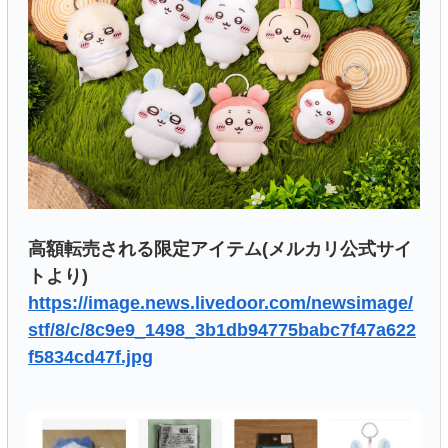
高額転売される限定アイテム(メルカリ公式サイ
トより)
https://image.news.livedoor.com/newsimage/
stf/8/c/8c9e9_1498_3b1db94775babc7f47a622
f5834cd47f.jpg