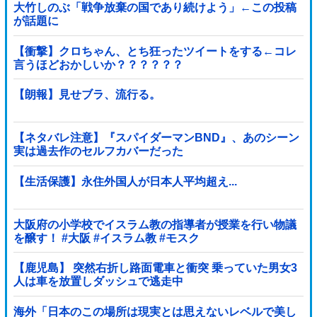
大竹しのぶ「戦争放棄の国であり続けよう」←この投稿
が話題に
【衝撃】クロちゃん、とち狂ったツイートをする←コレ
言うほどおかしいか？？？？？？
【朗報】見せブラ、流行る。
【ネタバレ注意】『スパイダーマンBND』、あのシーン
実は過去作のセルフカバーだった
【生活保護】永住外国人が日本人平均超え...
大阪府の小学校でイスラム教の指導者が授業を行い物議
を醸す！ #大阪 #イスラム教 #モスク
【鹿児島】 突然右折し路面電車と衝突 乗っていた男女3
人は車を放置しダッシュで逃走中
海外「日本のこの場所は現実とは思えないレベルで美し