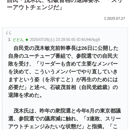
ーアウトチェンジだ」
2025.07.27
1:
どどん ★
2025/07/26(土) 23:29:50.65 ID:MJHkNyjj9
自民党の茂木敏充前幹事長は26日に公開した
自身のユーチューブ番組で、参院選での自民大
敗を受け、「リーダーも含めて主要なメンバー
を決めて、こういうメンバーでやり直していき
ますという姿（を示すこと）が再生のためには
必要だ」と述べ、石破茂首相（自民党総裁）の
退陣を求めた。
茂木氏は、昨年の衆院選と今年6月の東京都議
選、参院選での議席減に触れ、「3連敗、スリー
アウトチェンジみたいな状態だ」と指摘。「こ