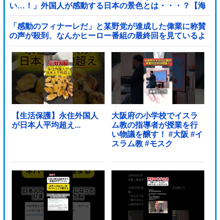
い…！」外国人が感動する日本の景色とは・・・？【海
外の反応】
「感動のフィナーレだ」と某野党が達成した偉業に称賛
の声が殺到、なんかヒーロー番組の最終回を見ているよ
うな気分に……他
【生活保護】永住外国人
大阪府の小学校でイスラ
が日本人平均超え...
ム教の指導者が授業を行
い物議を醸す！ #大阪 #イ
スラム教 #モスク