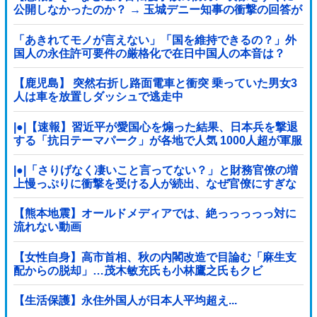
公開しなかったのか？ → 玉城デニー知事の衝撃の回答が
コチラ → ｗｗｗｗｗｗｗｗｗｗｗｗｗｗｗ
「あきれてモノが言えない」「国を維持できるの？」外
国人の永住許可要件の厳格化で在日中国人の本音は？
【鹿児島】 突然右折し路面電車と衝突 乗っていた男女3
人は車を放置しダッシュで逃走中
|●|【速報】習近平が愛国心を煽った結果、日本兵を撃退
する「抗日テーマパーク」が各地で人気 1000人超が軍服
姿で一斉突撃！
|●|「さりげなく凄いこと言ってない？」と財務官僚の増
上慢っぷりに衝撃を受ける人が続出、なぜ官僚にすぎな
い財務省が……
【熊本地震】オールドメディアでは、絶っっっっっ対に
流れない動画
【女性自身】高市首相、秋の内閣改造で目論む「麻生支
配からの脱却」…茂木敏充氏も小林鷹之氏もクビ
【生活保護】永住外国人が日本人平均超え...