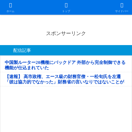
日本第一！ニュース録
ホーム
トップ
サイドバー
スポンサーリンク
配信記事
中国製ルーター20機種にバックドア 外部から完全制御できる
機能が仕込まれていた
【速報】 高市政権、エース級の財務官僚・一松旬氏を左遷
「彼は協力的でなかった」財務省の言いなりではないことが
判明