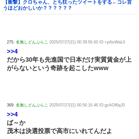
【衝撃】クロちゃん、とち狂ったツイートをする←コレ言
うほどおかしいか？？？？？？
275:
名無しどんぶらこ
2025/07/27(日) 00:39:56.60 ID:+p/bsWaL0
>>4
だから30年も先進国で日本だけ実質賃金が上
がらないという奇跡を起こしたwww
369:
名無しどんぶらこ
2025/07/27(日) 00:56:16.46 ID:gzAOf6qJ0
>>4
ば～か
茂木は決選投票で高市にいれてんだよ