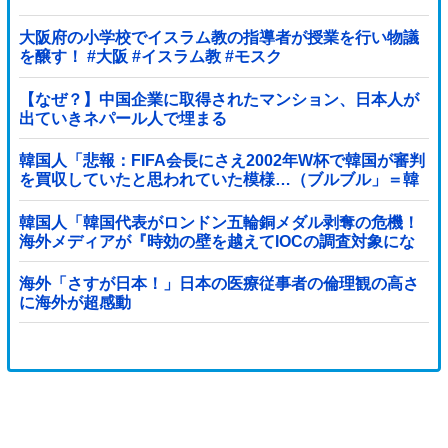
大阪府の小学校でイスラム教の指導者が授業を行い物議
を醸す！ #大阪 #イスラム教 #モスク
【なぜ？】中国企業に取得されたマンション、日本人が
出ていきネパール人で埋まる
韓国人「悲報：FIFA会長にさえ2002年W杯で韓国が審判
を買収していたと思われていた模様…（ブルブル」＝韓
国の反応
韓国人「韓国代表がロンドン五輪銅メダル剥奪の危機！
海外メディアが『時効の壁を越えてIOCの調査対象にな
り得る』と報道！」
海外「さすが日本！」日本の医療従事者の倫理観の高さ
に海外が超感動