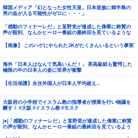
韓国メディア「幻となった女性天皇。日本皇族に韓半島の
男の血が入る可能性がゼロに・・・」
「感動のフィナーレだ」と某野党が達成した偉業に称賛の
声が殺到、なんかヒーロー番組の最終回を見ているような
気分に……他
【画像】 このハゲにやられたJKがたくさんいるという事実
海外「日本人はなんて気高いんだ！」 英高級紙も驚愕した
極限の中の日本人の姿に世界が衝撃
【生活保護】永住外国人が日本人平均超え...
大阪府の小学校でイスラム教の指導者が授業を行い物議を
醸す！ #大阪 #イスラム教 #モスク
|●|「感動のフィナーレだ」と某野党が達成した偉業に称賛
の声が殺到、なんかヒーロー番組の最終回を見ているよう
な気分に……