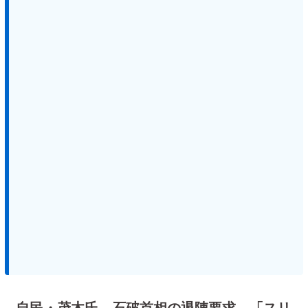
自民・茂木氏、石破首相の退陣要求 「スリ