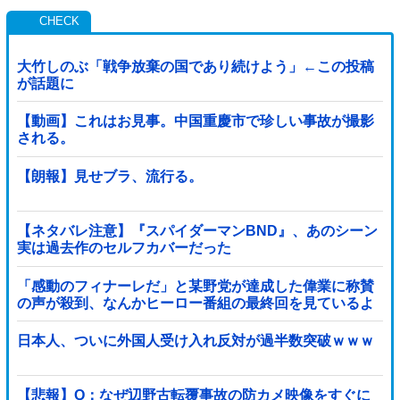
大竹しのぶ「戦争放棄の国であり続けよう」←この投稿
が話題に
【動画】これはお見事。中国重慶市で珍しい事故が撮影
される。
【朗報】見せブラ、流行る。
【ネタバレ注意】『スパイダーマンBND』、あのシーン
実は過去作のセルフカバーだった
「感動のフィナーレだ」と某野党が達成した偉業に称賛
の声が殺到、なんかヒーロー番組の最終回を見ているよ
うな気分に……他
日本人、ついに外国人受け入れ反対が過半数突破ｗｗｗ
【悲報】Q：なぜ辺野古転覆事故の防カメ映像をすぐに