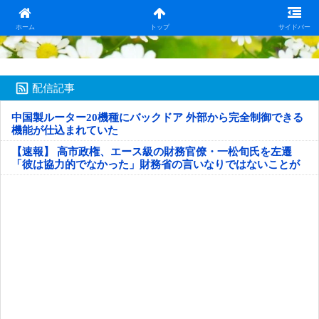
日本第一！ニュース録
ホーム
トップ
サイドバー
配信記事
中国製ルーター20機種にバックドア 外部から完全制御できる
機能が仕込まれていた
【速報】 高市政権、エース級の財務官僚・一松旬氏を左遷
「彼は協力的でなかった」財務省の言いなりではないことが
判明