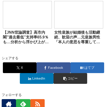
と困惑
【JNN世論調査】高市内
女性皇族が結婚後も活動継
閣”過去最低”支持率65.9％
続、歓迎の声…元皇族男性
も…分析から浮かび上がる
「本人の意思を尊重してほ
異例の支持 一方「国民の
しい」養子案には懸念の声
総意」乖離広げた皇室典範
も
改正案
シェアする
X
Facebook
はてブ
LinkedIn
コピー
フォローする