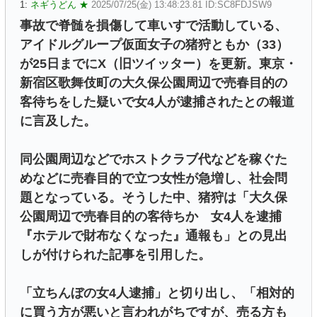
1:
ネギうどん ★
2025/07/25(金) 13:48:23.81 ID:SC8FDJSW9
事故で脊髄を損傷して車いすで活動している、
アイドルグループ仮面女子の猪狩ともか（33）
が25日までにX（旧ツイッター）を更新。東京・
新宿区歌舞伎町の大久保公園周辺で売春目的の
客待ちをした疑いで女4人が逮捕されたとの報道
に言及した。
同公園周辺などでホストクラブ代などを稼ぐた
めなどに売春目的で立つ女性が急増し、社会問
題となっている。そうした中、猪狩は「大久保
公園周辺で売春目的の客待ちか 女4人を逮捕
『ホテルで財布なくなった』通報も」との見出
しが付けられた記事を引用した。
「立ちんぼの女4人逮捕」と切り出し、「相対的
に買う方が悪いと言われがちですが、売る方も