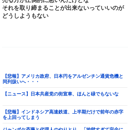
それを取り締まることが出来ないっていいのが
どうしようもない
【悲報】アメリカ政府、日本円をアルゼンチン通貨危機と
同列扱いへ・・・
【ニュース】日本共産党の街宣車、ほんと碌でもないな
【悲報】インドネシア高速鉄道、上半期だけで前年の赤字
を上回ってしまう
wwwwwwwwwwwwwwwwwwwwwwwwwwwwwwwwwww
wwwwwwwwww他
ジャンポケ斎藤と代理人のやりとり、「地獄すぎて完全に