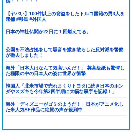
様・・・・・・
【ヤバい】100件以上の窃盗をしたトルコ国籍の男3人を
逮捕 #移民 #外国人
日本の神社仏閣が22日に１回燃えてる。
公園を不法占拠をして騒音を撒き散らした反対派を警察
が撤去しました！
海外「日本人はなんて気高いんだ！」 英高級紙も驚愕し
た極限の中の日本人の姿に世界が衝撃
韓国人「北米市場で売れまくりトヨタに続き日本のホン
ダやスズキも今年第2四半期に大幅な黒字を記録！」
→「あまりにも見事なV字回復‥」
海外「ディズニーがゴミのようだ！」日本がアニメ化し
た米人気SF作品に絶賛の声が殺到中