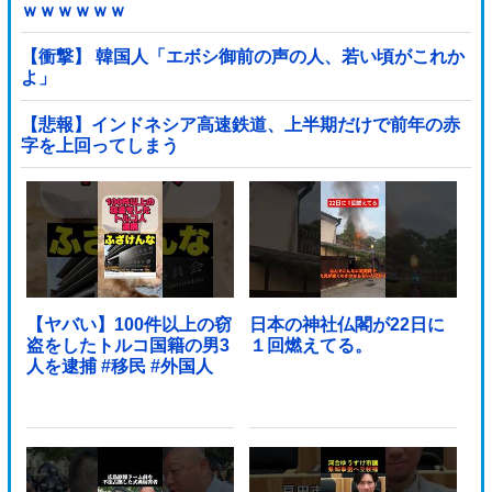
ｗｗｗｗｗｗ
【衝撃】 韓国人「エボシ御前の声の人、若い頃がこれか
よ」
【悲報】インドネシア高速鉄道、上半期だけで前年の赤
字を上回ってしまう
wwwwwwwwwwwwwwwwwwwwwwwwwwwwwwwwww
wwwwwwwwwww他
【ヤバい】100件以上の窃
日本の神社仏閣が22日に
盗をしたトルコ国籍の男3
１回燃えてる。
人を逮捕 #移民 #外国人