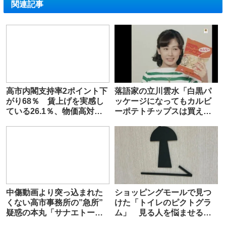
関連記事
高市内閣支持率2ポイント下
落語家の立川雲水「白黒パ
がり68％ 賃上げを実感し
ッケージになってもカルビ
ている26.1％、物価高対策
ーポテトチップスは買えま
に58.7％が”不満”【FNN世
すが…高市総理のままじゃ
論調査】
ナフサは買えません」
中傷動画より突っ込まれた
ショッピングモールで見つ
くない高市事務所の”急所”
けた「トイレのピクトグラ
疑惑の本丸「サナエトーク
ム」 見る人を悩ませるデ
ン」国会での追及本格化
ザインに「これは難しい」