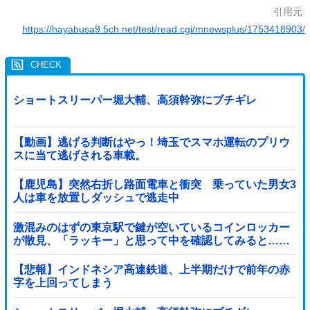
引用元:
https://hayabusa9.5ch.net/test/read.cgi/mnewsplus/1753418903/
ショートスリーパー堀大輔、高須幹弥にブチギレ
【動画】逃げる判断はやっ！埼玉でスマホ運転のプリウ
スに当て逃げされる車載。
【鹿児島】突然右折し路面電車と衝突 乗っていた男女3
人は車を放置しダッシュで逃走中
激混みのはずの東京駅で鍵が空いているコインロッカー
が散見、「ラッキー」と思って中を確認してみると……
【悲報】インドネシア高速鉄道、上半期だけで前年の赤
字を上回ってしまう
wwwwwwwwwwwwwwwwwwwwwwwwwwwwwwwwww
wwwwwwwwwww他