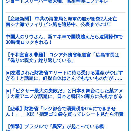
ショートスリーパー堀大輔、高須幹弥にブチギレ
【産経新聞】 中共の海警局と海軍の船が衝突2人死亡
南シナ海でフィリピン船を追跡中、公表までに1年
中国人のリウさん、新エネ車で国境越えたら遠隔操作で
30時間ロックされる！
【平和宣言を非難】 ロシア外務省報道官「広島市長は
『偽りの呪文』繰り返している」
|●|左遷された財務省エリートに待ち受ける運命がやばす
ぎる！と話題に、経歴自体はとんでもないものだが……
|●|「ピクサー最大の失敗だ」と日本を舞台にした某アメ
リカ産アニメが話題に、日本と韓国の両方に失礼すぎる
わ……
【悲報】財務省「レジ都合で消費税を0％にできませ
ん！」 → X民「指定ゴミ袋を買ってレシート見たら消費
税はゼロになるんだけど？」ｗｗｗｗｗｗｗｗ...
【衝撃】ブラジルで『異変』が起こっている模