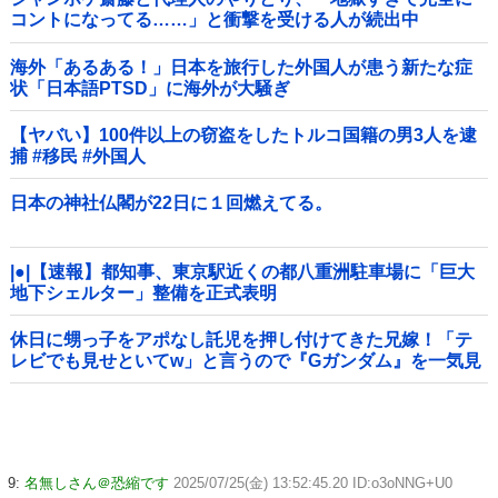
コントになってる……」と衝撃を受ける人が続出中
海外「あるある！」日本を旅行した外国人が患う新たな症
状「日本語PTSD」に海外が大騒ぎ
【ヤバい】100件以上の窃盗をしたトルコ国籍の男3人を逮
捕 #移民 #外国人
日本の神社仏閣が22日に１回燃えてる。
|●|【速報】都知事、東京駅近くの都八重洲駐車場に「巨大
地下シェルター」整備を正式表明
休日に甥っ子をアポなし託児を押し付けてきた兄嫁！「テ
レビでも見せといてw」と言うので『Gガンダム』を一気見
させた結果……甥っ子が重度の中二病を発症して家で大暴
れｗｗ
9:
名無しさん＠恐縮です
2025/07/25(金) 13:52:45.20 ID:o3oNNG+U0