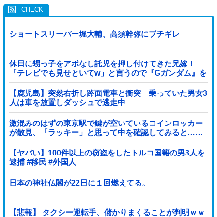
ショートスリーパー堀大輔、高須幹弥にブチギレ
休日に甥っ子をアポなし託児を押し付けてきた兄嫁！
「テレビでも見せといてw」と言うので『Gガンダム』を
一気見させた結果……甥っ子が重度の中二病を発症して
家で大暴れｗｗ
【鹿児島】突然右折し路面電車と衝突 乗っていた男女3
人は車を放置しダッシュで逃走中
激混みのはずの東京駅で鍵が空いているコインロッカー
が散見、「ラッキー」と思って中を確認してみると……
【ヤバい】100件以上の窃盗をしたトルコ国籍の男3人を
逮捕 #移民 #外国人
日本の神社仏閣が22日に１回燃えてる。
【悲報】 タクシー運転手、儲かりまくることが判明ｗｗ