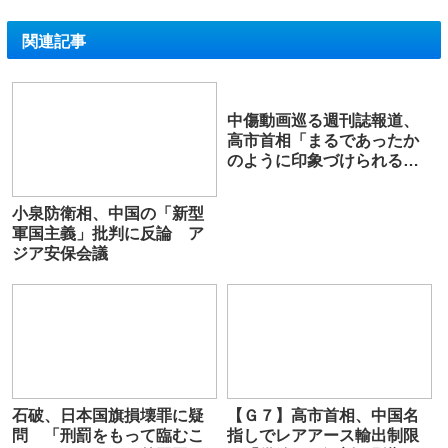
関連記事
中傷動画巡る週刊誌報道、
高市首相「まるであったか
のように印象づけられるの
は大変心外」
小泉防衛相、中国の「新型
軍国主義」批判に反論 ア
ジア安保会議
石破、日本国旗損壊罪に疑
【Ｇ７】高市首相、中国名
問 「刑罰をもって臨むこ
指しでレアアース輸出制限