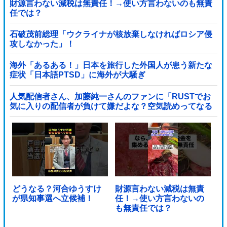
財源言わない減税は無責任！→使い方言わないのも無責
任では？
石破茂前総理「ウクライナが核放棄しなければロシア侵
攻しなかった」！
海外「あるある！」日本を旅行した外国人が患う新たな
症状「日本語PTSD」に海外が大騒ぎ
人気配信者さん、加藤純一さんのファンに「RUSTでお
気に入りの配信者が負けて嫌だよな？空気読めってなる
よな？その結果がVCR。お前らVCR向いてるよ」→大炎
上他
どうなる？河合ゆうすけ
財源言わない減税は無責
が県知事選へ立候補！
任！→使い方言わないの
も無責任では？