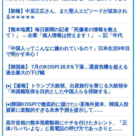
よな？その結果がVCR。お前らVCR向いてるよ」→大炎
上他
【朗報】中居正広さん、また聖人エピソードが追加され
るｗｗｗｗｗ
【熊本地震】毎日新聞の記者「死傷者の情報を教え
て！」 → 企業「個人情報は控えます！」 → 記「年代
は？特定につながらないでしょ？教えてよ？教えて
よ？」
「中国人ってこんなに嫌われているの？」日本生活9年目
で明かす本心！
【韓国株】 7月のKOSPI 28.9％下落…通貨危機を超える
過去最大の下げ幅
|●|【速報】トランプ大統領、出産旅行を禁じる大統領令
「米国籍取得を目的とした中国人らを排除する」
|●|韓国KOSPIで徹底的に儲けたい某海外資本、韓国人投
資家に楽観的すぎる未来予測を提示して……
高市首相の熊本視察動画にケチを付けたタレント、「正
体バレバレよな」と黒電話の呼び方であっさりと……