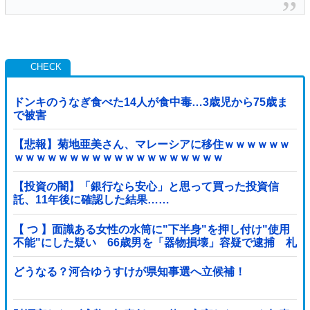
ドンキのうなぎ食べた14人が食中毒…3歳児から75歳ま
で被害
【悲報】菊地亜美さん、マレーシアに移住ｗｗｗｗｗｗ
ｗｗｗｗｗｗｗｗｗｗｗｗｗｗｗｗｗｗｗ
【投資の闇】「銀行なら安心」と思って買った投資信
託、11年後に確認した結果……
【 つ 】面識ある女性の水筒に"下半身"を押し付け"使用
不能"にした疑い 66歳男を「器物損壊」容疑で逮捕 札
幌市
どうなる？河合ゆうすけが県知事選へ立候補！