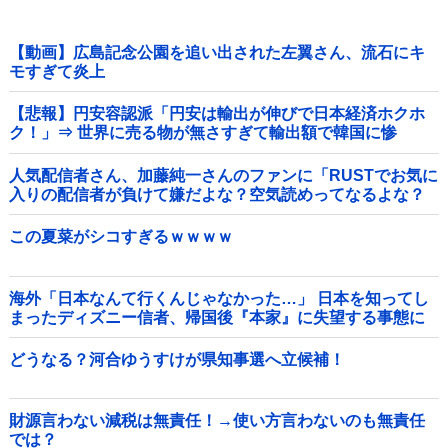
【動画】広島記念公園を追い出された左翼さん、流石にキ
モすぎて炎上
【悲報】円安容認派「円安は輸出が伸びで日本経済ホクホ
ク！」⇒ 世界に売る物が無さすぎて輸出額で韓国に惨
敗・・・
人気配信者さん、加藤純一さんのファンに「RUSTでお気に
入りの配信者が負けて嫌だよな？空気読めってなるよな？
その結果がVCR。お前らVCR向いてるよ」→大炎上他
この夏菜がシコすぎるｗｗｗｗ
海外「日本なんて行くんじゃなかった…」 日本を知ってし
まったディズニー信者、帰国後『本家』に失望する事態に
どうなる？河合ゆうすけが県知事選へ立候補！
財源言わない減税は無責任！→使い方言わないのも無責任
では？