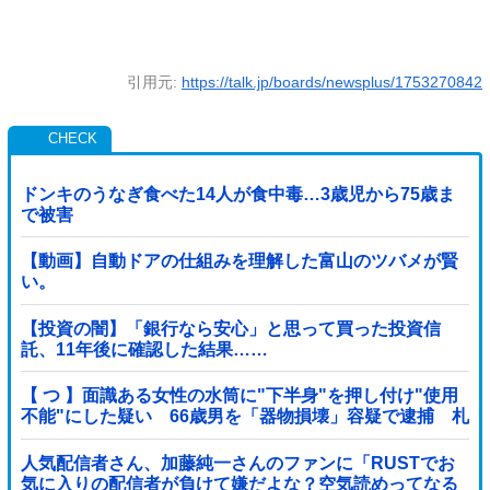
引用元:
https://talk.jp/boards/newsplus/1753270842
ドンキのうなぎ食べた14人が食中毒…3歳児から75歳ま
で被害
【動画】自動ドアの仕組みを理解した富山のツバメが賢
い。
【投資の闇】「銀行なら安心」と思って買った投資信
託、11年後に確認した結果……
【 つ 】面識ある女性の水筒に"下半身"を押し付け"使用
不能"にした疑い 66歳男を「器物損壊」容疑で逮捕 札
幌市
人気配信者さん、加藤純一さんのファンに「RUSTでお
気に入りの配信者が負けて嫌だよな？空気読めってなる