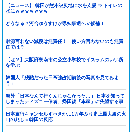
【ニュース】 韓国が熊本被災地に水を支援 ⇒ トイレの
水にｗｗｗｗｗｗｗ
どうなる？河合ゆうすけが県知事選へ立候補！
財源言わない減税は無責任！→使い方言わないのも無責
任では？
【は？】大阪府泉南市の公立小学校でイスラムのいい所
を学ぶ
韓国人「残酷だった日帝強占期前後の写真を見てみよ
う」
海外「日本なんて行くんじゃなかった…」 日本を知って
しまったディズニー信者、帰国後『本家』に失望する事
態に
日本旅行キャンセルすべきか…1万年ぶり史上最大級の火
山の兆し＝韓国の反応