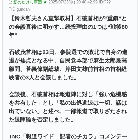
1:
影のたけし軍団 ★
2025/07/23(水) 20:40:42.99 ID:???
TID:gundan
【鈴木哲夫さん直撃取材】石破首相が“重鎮”と
の会談直後に明かす…続投理由の1つは“戦後80
年”
石破茂首相は23日、参院選での敗北で自身の進
退が焦点となる中、自民党本部で麻生太郎最高
顧問、菅義偉副総裁、岸田文雄前首相の首相経
験者の3人と会談しました。
会談後、石破首相は報道陣に対し「強い危機感
を共有した」とし「私の出処進退は一切、話は
出ていない」と述べ、一部報道で取りざたされ
た退陣論を否定しました。
TNC「報道ワイド 記者のチカラ」コメンテー