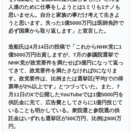
人達のために仕事をしようとは1ミリも1ナノも
思いません。自分と家族の事だけ考えて生きよ
うと思います。失った1億5000万円は医師免許で
必ず国庫から取り返します」と宣言した。
造船氏は4月14日の投稿で「これからNHK党に1
億5000万円出資しますが、7月の参議院選挙で
NHK党が政党要件を満たせば3億円になって返っ
てきて、政党要件を満たさなければ0になりま
す。政党要件は、比例または選挙区(平均)での得
票率が2%以上です」とつづっていた。また、7
月11日のXで公開したYouTubeでは1億5000円を
供託金に充て、広告費としてさらに1億円投じて
いることも明かしている。衆院選と参院選の供
託金はいずれも選挙区が300万円、比例は600万
円。