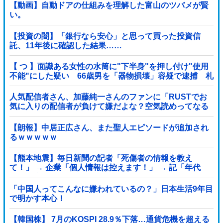
【動画】自動ドアの仕組みを理解した富山のツバメが賢
い。
【投資の闇】「銀行なら安心」と思って買った投資信
託、11年後に確認した結果……
【 つ 】面識ある女性の水筒に"下半身"を押し付け"使用
不能"にした疑い 66歳男を「器物損壊」容疑で逮捕 札
幌市
人気配信者さん、加藤純一さんのファンに「RUSTでお
気に入りの配信者が負けて嫌だよな？空気読めってなる
よな？その結果がVCR。お前らVCR向いてるよ」→大炎
上他
【朗報】中居正広さん、また聖人エピソードが追加され
るｗｗｗｗｗ
【熊本地震】毎日新聞の記者「死傷者の情報を教え
て！」 → 企業「個人情報は控えます！」 → 記「年代
は？特定につながらないでしょ？教えてよ？教えて
よ？」
「中国人ってこんなに嫌われているの？」日本生活9年目
で明かす本心！
【韓国株】 7月のKOSPI 28.9％下落…通貨危機を超える