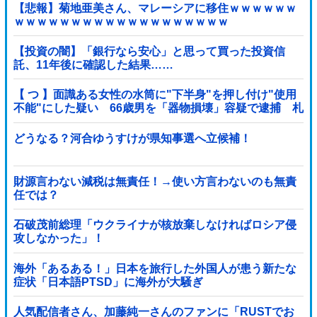
【悲報】菊地亜美さん、マレーシアに移住ｗｗｗｗｗｗ
ｗｗｗｗｗｗｗｗｗｗｗｗｗｗｗｗｗｗｗ
【投資の闇】「銀行なら安心」と思って買った投資信
託、11年後に確認した結果……
【 つ 】面識ある女性の水筒に"下半身"を押し付け"使用
不能"にした疑い 66歳男を「器物損壊」容疑で逮捕 札
幌市
どうなる？河合ゆうすけが県知事選へ立候補！
財源言わない減税は無責任！→使い方言わないのも無責
任では？
石破茂前総理「ウクライナが核放棄しなければロシア侵
攻しなかった」！
海外「あるある！」日本を旅行した外国人が患う新たな
症状「日本語PTSD」に海外が大騒ぎ
人気配信者さん、加藤純一さんのファンに「RUSTでお