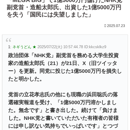
副党首・造船太郎氏、出資した1億5000万円
を失う「国民には失望しました」
2025.07.23
1:
ネギうどん ★
2025/07/22(火) 10:57:44.78 ID:kkcsklkz9
政治団体「NHK党」副党首を務める大学生投資
家の造船太郎氏（21）が21日、X（旧ツイッタ
ー）を更新。同党に投じた1億5000万円を損失し
たと明かした。
党首の立花孝志氏の他にも現職の浜田聡氏の落
選確実報道を受け、「1億5000万円溶かしまし
た。無念です」と書き出した。続けて「負けま
した。NHK党と書いていただいた有権者の皆様
には申し訳ない気持ちでいっぱいです」とつづ