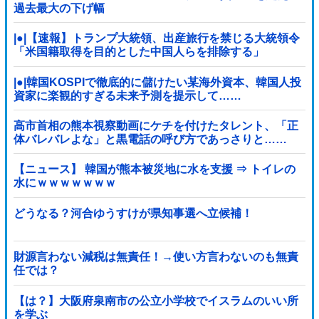
過去最大の下げ幅
|●|【速報】トランプ大統領、出産旅行を禁じる大統領令
「米国籍取得を目的とした中国人らを排除する」
|●|韓国KOSPIで徹底的に儲けたい某海外資本、韓国人投
資家に楽観的すぎる未来予測を提示して……
高市首相の熊本視察動画にケチを付けたタレント、「正
体バレバレよな」と黒電話の呼び方であっさりと……
【ニュース】 韓国が熊本被災地に水を支援 ⇒ トイレの
水にｗｗｗｗｗｗｗ
どうなる？河合ゆうすけが県知事選へ立候補！
財源言わない減税は無責任！→使い方言わないのも無責
任では？
【は？】大阪府泉南市の公立小学校でイスラムのいい所
を学ぶ