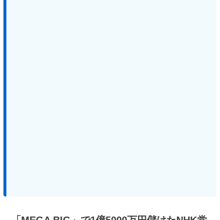
「MEGA BIG」で1億5000万円儲けたNHK党