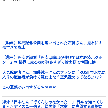
【動画】広島記念公園を追い出された左翼さん、流石にキ
モすぎて炎上
【悲報】円安容認派「円安は輸出が伸びで日本経済ホクホ
ク！」⇒ 世界に売る物が無さすぎて輸出額で韓国に惨
敗・・・
人気配信者さん、加藤純一さんのファンに「RUSTでお気に
入りの配信者が負けて嫌だよな？空気読めってなるよな？
その結果がVCR。お前らVCR向いてるよ」→大炎上他
この夏菜がシコすぎるｗｗｗｗ
海外「日本なんて行くんじゃなかった…」 日本を知ってし
まったディズニー信者、帰国後『本家』に失望する事態に