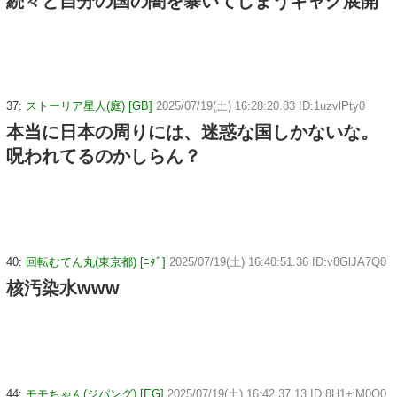
続々と自分の国の闇を暴いてしまうギャグ展開
37:
ストーリア星人(庭) [GB]
2025/07/19(土) 16:28:20.83 ID:1uzvlPty0
本当に日本の周りには、迷惑な国しかないな。
呪われてるのかしらん？
40:
回転むてん丸(東京都) [ﾆﾀﾞ]
2025/07/19(土) 16:40:51.36 ID:v8GlJA7Q0
核汚染水www
44:
モモちゃん(ジパング) [EG]
2025/07/19(土) 16:42:37.13 ID:8H1+iM0Q0