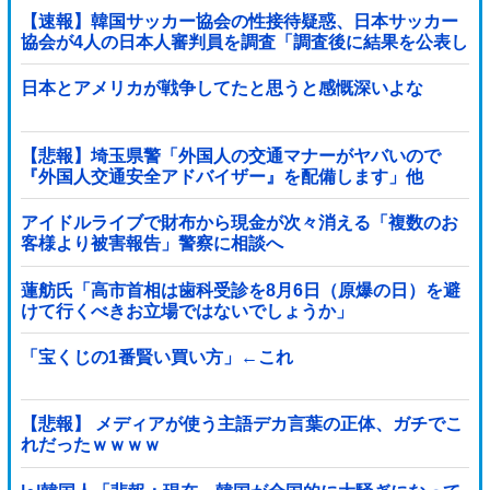
【速報】韓国サッカー協会の性接待疑惑、日本サッカー
協会が4人の日本人審判員を調査「調査後に結果を公表し
ます」
日本とアメリカが戦争してたと思うと感慨深いよな
【悲報】埼玉県警「外国人の交通マナーがヤバいので
『外国人交通安全アドバイザー』を配備します」他
アイドルライブで財布から現金が次々消える「複数のお
客様より被害報告」警察に相談へ
蓮舫氏「高市首相は歯科受診を8月6日（原爆の日）を避
けて行くべきお立場ではないでしょうか」
「宝くじの1番賢い買い方」←これ
【悲報】 メディアが使う主語デカ言葉の正体、ガチでこ
れだったｗｗｗｗ