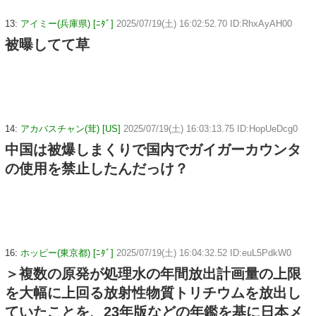
13:
アイミー(兵庫県) [ﾆﾀﾞ]
2025/07/19(土) 16:02:52.70 ID:RhxAyAH00
被曝してて草
14:
アカバスチャン(茸) [US]
2025/07/19(土) 16:03:13.75 ID:HopUeDcg0
中国は被爆しまくりで国内でガイガーカウンタ
の使用を禁止したんだっけ？
16:
ホッピー(東京都) [ﾆﾀﾞ]
2025/07/19(土) 16:04:32.52 ID:euL5PdkW0
＞複数の原発が処理水の年間放出計画量の上限
を大幅に上回る放射性物質トリチウムを放出し
ていたことを、23年版などの年鑑を基に日本メ