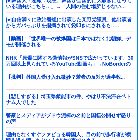
|●|韓国人「悲報：現在、韓国が全国的に大騒ぎになって
いる理由がこちら…」→「人間の住む場所じゃない…
（ﾌﾞﾙﾌﾞﾙ」＝韓国の反応
|●|自信満々に政治番組に出演した某野党議員、他出演者
からガバっぷりを指摘されて袋叩きにされるも……
【動画】「世界唯一の被爆国は日本ではなく北朝鮮」デ
モが開催される
NHK「原爆に関する偽情報がSNSで広がっています、30
万回以上見られているYouTube動画も」→NoBorderの
動画では？と話題
【批判】外国人受け入れ微妙？若者の反対が過半数...
【悲しすぎる】埼玉県飯能市の件、やはり不法滞在ベト
ナム人でした
警察とメディアがブドウ泥棒の名前と国籍公開せず怒り
の声
理由もなくすぐファビョる韓国人、目の前で歩行者が横