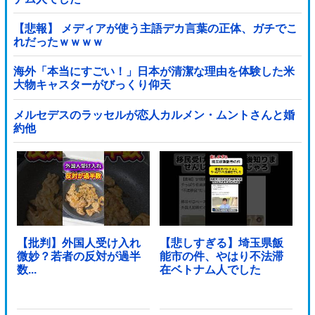
【悲報】 メディアが使う主語デカ言葉の正体、ガチでこ
れだったｗｗｗｗ
海外「本当にすごい！」日本が清潔な理由を体験した米
大物キャスターがびっくり仰天
メルセデスのラッセルが恋人カルメン・ムントさんと婚
約他
【批判】外国人受け入れ
【悲しすぎる】埼玉県飯
微妙？若者の反対が過半
能市の件、やはり不法滞
数...
在ベトナム人でした