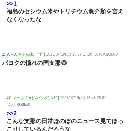
>>1
福島のセシウム米やトリチウム魚介類を言え
なくなったな
2:
めろんちゃん(茸) [ﾆﾀﾞ]
2025/07/19(土) 15:57:17.20 ID:adlKqQzR0
パヨクの憧れの国支那😂
47:
マップチュ(ジパング) [ﾆﾀﾞ]
2025/07/19(土) 16:45:28.81
ID:jubRG3bx0
>>2
こんな支那の日常ほのぼのニュース見てほっ
こりしているんだろうな