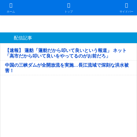
日本第一！ニュース録
ホーム
トップ
サイドバー
配信記事
【速報】 蓮舫「蓮舫だから叩いて良いという報道」 ネット
「高市だから叩いて良いをやってるのがお前だろ」
中国の三峡ダムが全開放流を実施…長江流域で深刻な洪水被
害！