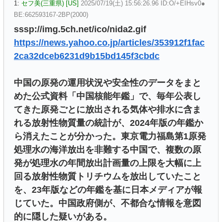
1:
セフ美(三重県) [US]
2025/07/19(土) 15:56:26.96 ID:O/+EIHsv0●
BE:662593167-2BP(2000)
sssp://img.5ch.net/ico/nida2.gif
https://news.yahoo.co.jp/articles/353912f1fac
2ca32dceb6231d9b15bd145f3cbdc
中国の原発の運用状況や安全性のデータをまと
めた公式資料「中国核能年鑑」で、毎年公表し
てきた原発ごとに放出される気体や排水に含ま
れる放射性物質量の統計が、2024年版の年鑑か
ら消えたことが分かった。東京電力福島第1原発
処理水の海洋放出を非難する中国で、複数の原
発が処理水の年間放出計画量の上限を大幅に上
回る放射性物質トリチウムを放出していたこと
を、23年版などの年鑑を基に日本メディアが報
じていた。中国政府側が、不都合な情報を意図
的に隠した疑いがある。