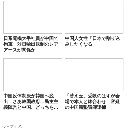
日系電機大手社員が中国で
中国人女性「日本で割り込
拘束 対日輸出規制のレア
みしたくなる」
アースが関係か
中国反体制派が韓国へ脱
「替え玉」受験のはずが会
出 さあ韓国政府…民主主
場で本人と鉢合わせ 容疑
義陣営と中国、どっちをと
の中国籍塾講師逮捕
る？
シェアする