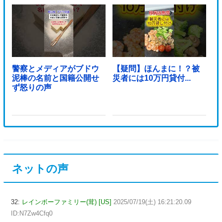
警察とメディアがブドウ
【疑問】ほんまに！？被
泥棒の名前と国籍公開せ
災者には10万円貸付...
ず怒りの声
ネットの声
32:
レインボーファミリー(茸) [US]
2025/07/19(土) 16:21:20.09
ID:N7Zw4Cfq0