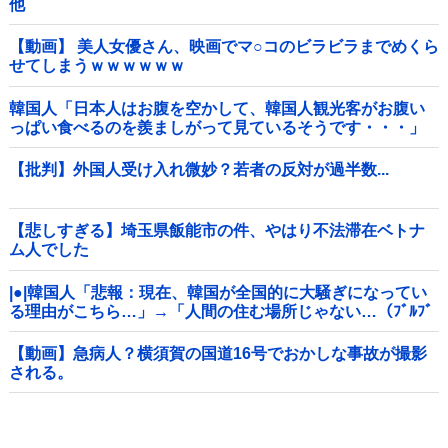
他
【動画】 美人女優さん、映画でマ○コのビラビラまでめくら
せてしまうｗｗｗｗｗｗ
韓国人「日本人はお腹を空かして、韓国人観光客がお腹い
っぱい食べるのを羨ましがって見ているそうです・・・」
【批判】外国人受け入れ微妙？若者の反対が過半数...
【悲しすぎる】埼玉県飯能市の件、やはり不法滞在ベトナ
ム人でした
|●|韓国人「悲報：現在、韓国が全国的に大騒ぎになってい
る理由がこちら…」→「人間の住む場所じゃない…（ﾌﾞﾙﾌﾞ
ﾙ」＝韓国の反応
【動画】急病人？横須賀の国道16号でおかしな事故が撮影
される。