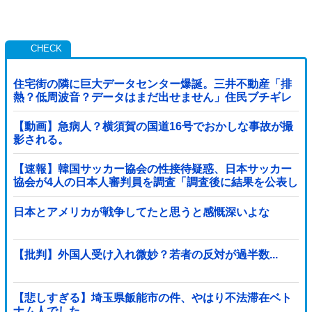
住宅街の隣に巨大データセンター爆誕。三井不動産「排
熱？低周波音？データはまだ出せません」住民ブチギレ
【動画】急病人？横須賀の国道16号でおかしな事故が撮
影される。
【速報】韓国サッカー協会の性接待疑惑、日本サッカー
協会が4人の日本人審判員を調査「調査後に結果を公表し
ます」
日本とアメリカが戦争してたと思うと感慨深いよな
【批判】外国人受け入れ微妙？若者の反対が過半数...
【悲しすぎる】埼玉県飯能市の件、やはり不法滞在ベト
ナム人でした