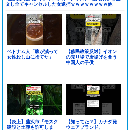
文し全てキャンセルした女逮捕ｗｗｗｗｗｗｗｗ他
ベトナム人「腹が減って
【移民政策反対】イオン
女性殺し山に捨てた」
の売り場で唐揚げを食う
中国人の子供
【炎上】藤沢市「モスク
【知ってた？】カナダ発
建設と土葬も許可しま
ウェアブランド、