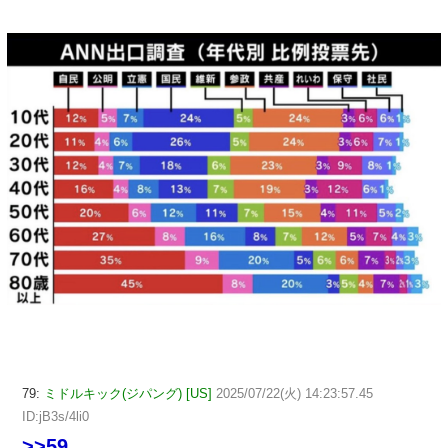
79:
ミドルキック(ジパング) [US]
2025/07/22(火) 14:23:57.45
ID:jB3s/4li0
>>59