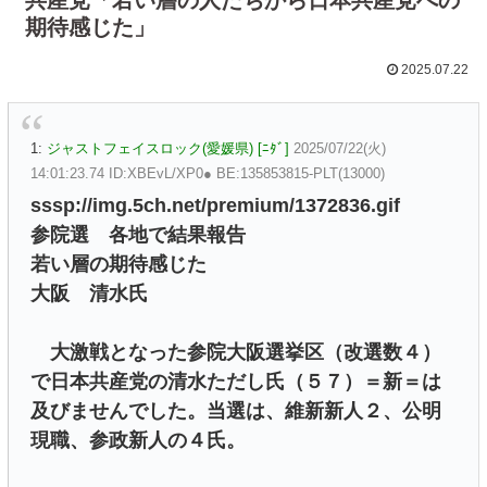
期待感じた」
2025.07.22
1:
ジャストフェイスロック(愛媛県) [ﾆﾀﾞ]
2025/07/22(火)
14:01:23.74 ID:XBEvL/XP0● BE:135853815-PLT(13000)
sssp://img.5ch.net/premium/1372836.gif
参院選 各地で結果報告
若い層の期待感じた
大阪 清水氏
大激戦となった参院大阪選挙区（改選数４）
で日本共産党の清水ただし氏（５７）＝新＝は
及びませんでした。当選は、維新新人２、公明
現職、参政新人の４氏。