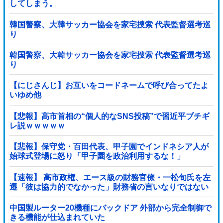
してしまう。
韓国警察、大韓サッカー協会を家宅捜索 代表監督選考巡
り
韓国警察、大韓サッカー協会を家宅捜索 代表監督選考巡
り
【にじさんじ】お互いをコードネームで呼び合ってたよ
いゆめ他
【悲報】高市首相の“個人的なSNS投稿”で習近平ブチギ
レ説ｗｗｗｗｗ
【悲報】保守党・百田代表、甲子園でインドネシア人が
始球式登場に怒り「甲子園を政治利用するな！」
【速報】 高市政権、エース級の財務官僚・一松旬氏を左
遷「彼は協力的でなかった」財務省の言いなりではない
ことが判明
中国製ルーター20機種にバックドア 外部から完全制御で
きる機能が仕込まれていた