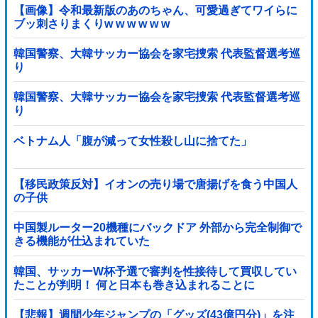
【画像】令和最新版のあのちゃん、可愛過ぎてワイらに
ブッ刺さりまくりw w w w w w
韓国警察、大韓サッカー協会を家宅捜索 代表監督選考巡
り
韓国警察、大韓サッカー協会を家宅捜索 代表監督選考巡
り
ベトナム人「腹が減って女性殺し山に捨てた」
【移民政策反対】イオンの売り場で唐揚げを食う中国人
の子供
中国製ルーター20機種にバックドア 外部から完全制御で
きる機能が仕込まれていた
韓国、サッカーW杯予選で審判を性接待して買収してい
たことが判明！ 何と日本も巻き込まれることに
【悲報】週間少年ジャンプの「グッズ(43億円分)」を注