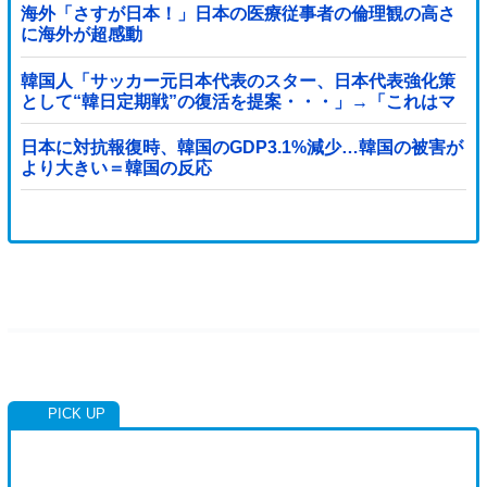
海外「さすが日本！」日本の医療従事者の倫理観の高さ
に海外が超感動
韓国人「サッカー元日本代表のスター、日本代表強化策
として“韓日定期戦”の復活を提案・・・」→「これはマ
ジで良いと思う」「今すぐやったらガチでボコられるだ
ろうね 10年後にやらないか？」「やめてくれ、勝っても
日本に対抗報復時、韓国のGDP3.1%減少…韓国の被害が
負けても後味が悪い」
より大きい＝韓国の反応