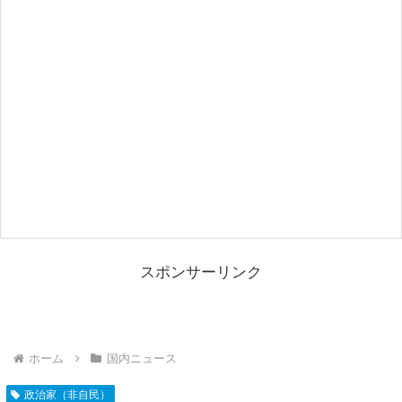
スポンサーリンク
ホーム
国内ニュース
政治家（非自民）