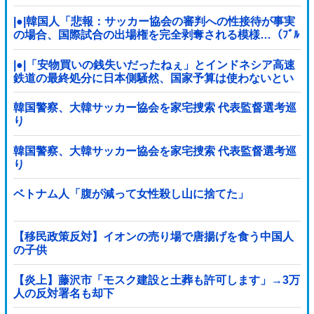
|●|韓国人「悲報：サッカー協会の審判への性接待が事実
の場合、国際試合の出場権を完全剥奪される模様…（ﾌﾞﾙ
ﾌﾞﾙ」＝韓国の反応
|●|「安物買いの銭失いだったねぇ」とインドネシア高速
鉄道の最終処分に日本側騒然、国家予算は使わないとい
うと何が財源なんだ？
韓国警察、大韓サッカー協会を家宅捜索 代表監督選考巡
り
韓国警察、大韓サッカー協会を家宅捜索 代表監督選考巡
り
ベトナム人「腹が減って女性殺し山に捨てた」
【移民政策反対】イオンの売り場で唐揚げを食う中国人
の子供
【炎上】藤沢市「モスク建設と土葬も許可します」→3万
人の反対署名も却下