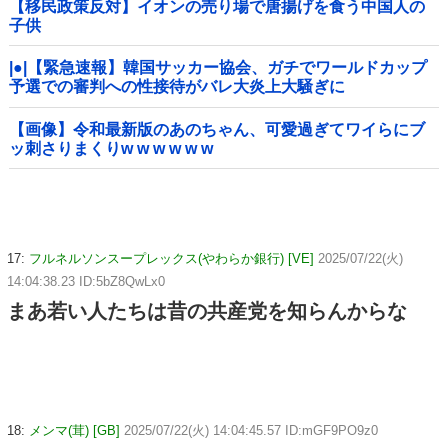
【移民政策反対】イオンの売り場で唐揚げを食う中国人の
子供
|●|【緊急速報】韓国サッカー協会、ガチでワールドカップ
予選での審判への性接待がバレ大炎上大騒ぎに
【画像】令和最新版のあのちゃん、可愛過ぎてワイらにブ
ッ刺さりまくりw w w w w w
17:
フルネルソンスープレックス(やわらか銀行) [VE]
2025/07/22(火)
14:04:38.23 ID:5bZ8QwLx0
まあ若い人たちは昔の共産党を知らんからな
18:
メンマ(茸) [GB]
2025/07/22(火) 14:04:45.57 ID:mGF9PO9z0