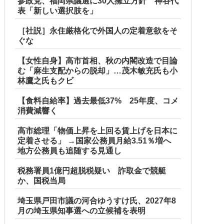
参政党、福岡県議選に30人擁立方針 神谷代
表「新しい選択肢を」
［社説］永住厳格化で外国人の定着意欲をそ
ぐな
【女性自身】高市首相、秋の内閣改造で目論
む「麻生支配からの脱却」…茂木敏充氏も小
林鷹之氏もクビ
【食料自給率】過去最低37% 25年度、コメ
消費減響く
高市総理「物価上昇を上回る賃上げを日本に
定着させる」 →国家公務員月給3.51％増へ
地方公務員も追随する見通し
税務署員1億円超脱税疑い 詐取金で競艇
か、国税当局
埼玉県戸田市議の河合ゆうすけ氏、2027年8
月の埼玉県知事選への立候補を表明