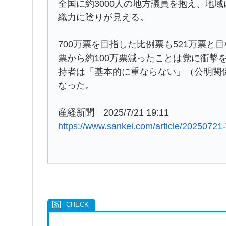
全国に約3000人の地方議員を抱え、地
織力に陰りが見える。
700万票を目指した比例票も521万票と
票から約100万票減ったことは党に衝撃
持者は「基本的に重ならない」（公明関
なった。
産経新聞 2025/7/21 19:11
https://www.sankei.com/article/202