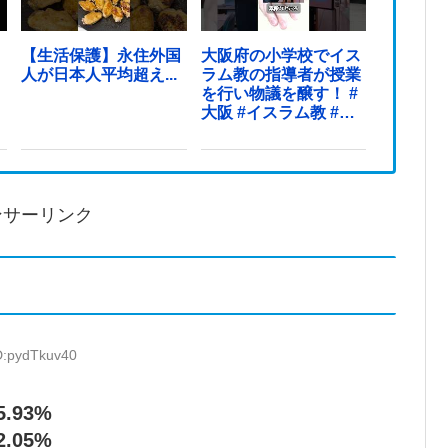
【生活保護】永住外国
大阪府の小学校でイス
人が日本人平均超え...
ラム教の指導者が授業
を行い物議を醸す！ #
大阪 #イスラム教 #モ
スク
ンサーリンク
D:pydTkuv40
.93%
.05%