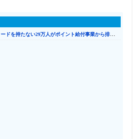
共産党「これは酷い…京都市でマイナンバーカードを持たない29万人がポイント給付事業から排除された」