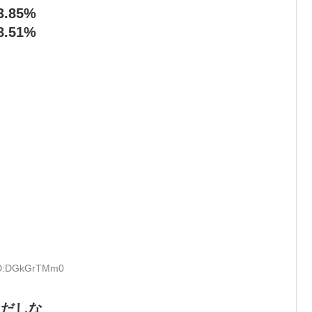
.85%
.51%
 ID:DGkGrTMm0
けだしな