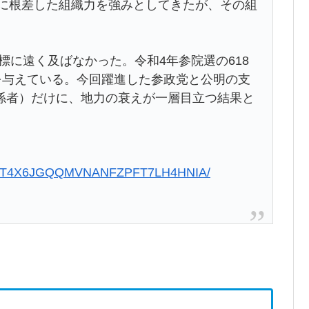
域に根差した組織力を強みとしてきたが、その組
目標に遠く及ばなかった。令和4年参院選の618
を与えている。今回躍進した参政党と公明の支
係者）だけに、地力の衰えが一層目立つ結果と
50721-T4X6JGQQMVNANFZPFT7LH4HNIA/