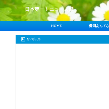
日本第一！ニュース録
HOME
憂国あんて
配信記事