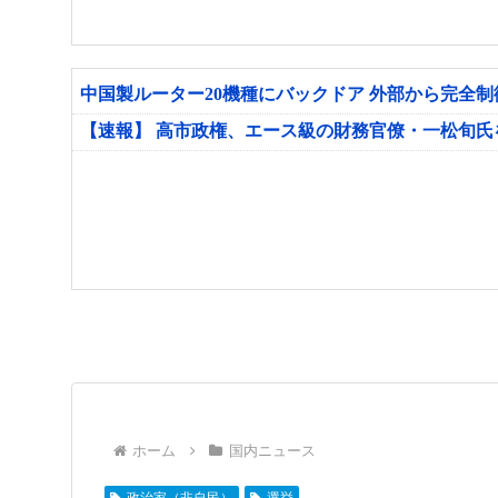
中国製ルーター20機種にバックドア 外部から完全
【速報】 高市政権、エース級の財務官僚・一松旬
ホーム
国内ニュース
政治家（非自民）
選挙