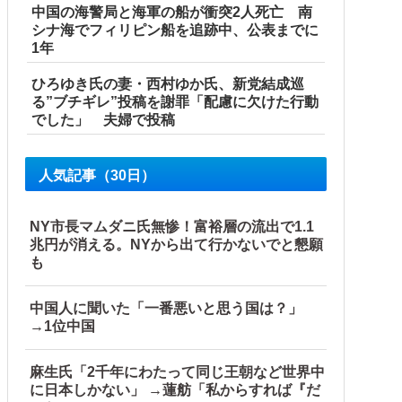
中国の海警局と海軍の船が衝突2人死亡 南
シナ海でフィリピン船を追跡中、公表までに
ろ」主張する保護者 vs 「保育欠如のための施設」と諭す保
1年
ひろゆき氏の妻・西村ゆか氏、新党結成巡
る”ブチギレ”投稿を謝罪「配慮に欠けた行動
でした」 夫婦で投稿
人気記事（30日）
NY市長マムダニ氏無惨！富裕層の流出で1.1
鎖！」中国ダム「緊急放流に合わせて開門（土砂崩れ発生」→
兆円が消える。NYから出て行かないでと懇願
も
…」
中国人に聞いた「一番悪いと思う国は？」
→1位中国
麻生氏「2千年にわたって同じ王朝など世界中
に日本しかない」 →蓮舫「私からすれば『だ