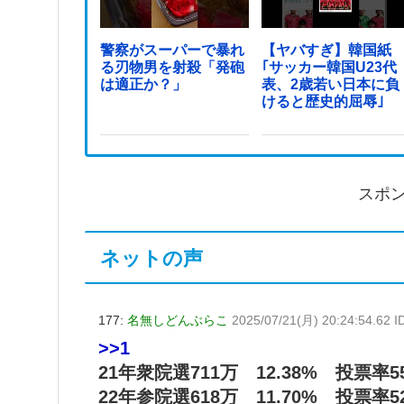
警察がスーパーで暴れ
【ヤバすぎ】韓国紙
る刃物男を射殺「発砲
｢サッカー韓国U23代
は適正か？」
表、2歳若い日本に負
けると歴史的屈辱｣
スポ
ネットの声
177:
名無しどんぶらこ
2025/07/21(月) 20:24:54.62 I
>>1
21年衆院選711万 12.38% 投票率55
22年参院選618万 11.70% 投票率52