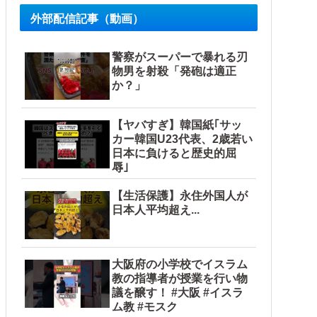
外部配信記事（動画）
警察がスーパーで暴れる刃
物男を射殺「発砲は適正
か？」
【ヤバすぎ】韓国紙｢サッ
カー韓国U23代表、2歳若い
日本に負けると歴史的屈
辱｣
【生活保護】永住外国人が
日本人平均超え...
大阪府の小学校でイスラム
教の指導者が授業を行い物
議を醸す！ #大阪 #イスラ
ム教 #モスク