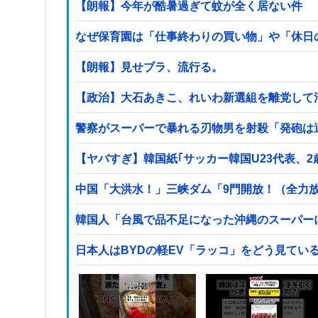
【朗報】今年が酷暑過ぎて蚊が全く居ない件
なぜ保育園は「仕事終わりの買い物」や「休日の
【朗報】見せブラ、流行る。
【政治】大石あきこ、れいわ新選組を離党して
警察がスーパーで暴れる刃物男を射殺「発砲は
【ヤバすぎ】韓国紙｢サッカー韓国U23代表、
中国「大洪水！」三峡ダム「9門開放！（全力
韓国人「台風で品不足になった沖縄のスーパー
日本人はBYDの軽EV「ラッコ」をどう見てい