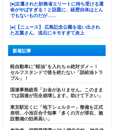
|●|左遷された財務省エリートに待ち受ける運
命がやばすぎる！と話題に、経歴自体はとん
でもないものだが……
|●|【ニュース】 広島記念公園を追い出され
た左翼さん、流石にキモすぎて炎上
新着記事
軽自動車に”軽油”を入れちゃ絶対ダメ～！
セルフスタンドで後を絶たない「誤給油トラ
ブル」！
国連事務総長「お金がありません。このまま
では国連が完全崩壊します。助けて下さい」
東京駅近くに「地下シェルター」整備を正式
表明…小池百合子知事「多くの方が滞在、施
設整備の効果高い」