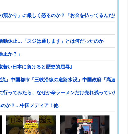
預かり」に厳しく怒るのか？「お金を払ってるんだから自由だ
活動休止…「スジは通します」とは何だったのか
適正か？」
2歳若い日本に負けると歴史的屈辱｣
放流」中国都市「三峡沿線の道路水没」中国政府「高速道路封
に行ってみたら、なぜか辛ラーメンだけ売れ残っていたんです
るのか？…中国メディア！他