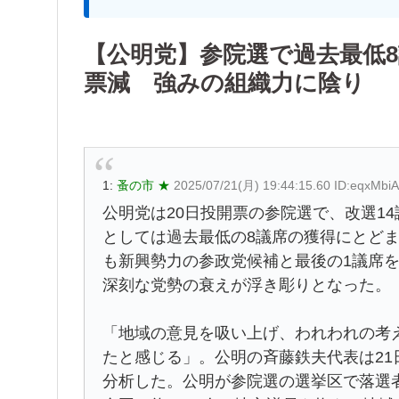
【公明党】参院選で過去最低8
票減 強みの組織力に陰り
1:
蚤の市 ★
2025/07/21(月) 19:44:15.60 ID:eqxMbi
公明党は20日投開票の参院選で、改選1
としては過去最低の8議席の獲得にとど
も新興勢力の参政党候補と最後の1議席
深刻な党勢の衰えが浮き彫りとなった。
「地域の意見を吸い上げ、われわれの考
たと感じる」。公明の斉藤鉄夫代表は21
分析した。公明が参院選の選挙区で落選者