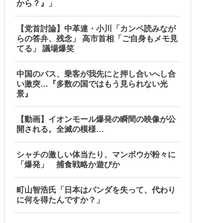
から？』」
【党首討論】中革連・小川「カンペ読みなが
らの答弁、残念」 高市首相「ご自身もメモ見
てる」 議場爆笑
中国のバス、乗客が我先にと押し合いへし合
い激突…『多数の国ではもう見られない光
景』
【動画】イオンモール爆発の瞬間の映像が公
開される。全滅の模様…
シャチの激しい体当たり、マンボウが粉々に
「爆発」 捕食戦略か遊びか
町山智浩氏「日本はパンダを失って、代わり
に何を得たんですか？」