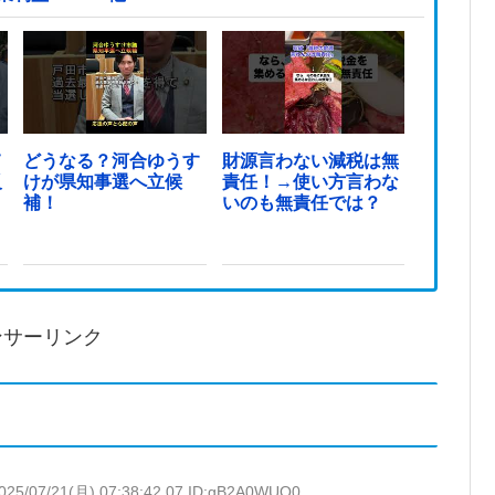
て
どうなる？河合ゆうす
財源言わない減税は無
反
けが県知事選へ立候
責任！→使い方言わな
ま
補！
いのも無責任では？
ンサーリンク
025/07/21(月) 07:38:42.07 ID:gB2A0WUQ0