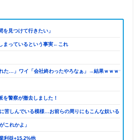
間を見つけて行きたい」
しまっているという事実←これ
られた…」ワイ「会社終わったやろなぁ」→結果ｗｗｗｗ
派を警察が撤去しました！
症に苦しんでいる模様…お前らの周りにもこんな奴いる？
頃がこれかよ」
利益+15.2%他