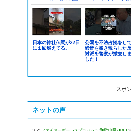
日本の神社仏閣が22日
公園を不法占拠をし
に１回燃えてる。
騒音を撒き散らした
対派を警察が撤去し
した！
スポ
ネットの声
182:
ファイヤーボールスプラッシュ(和歌山県) [DE]
2