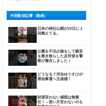
外部配信記事（動画）
日本の神社仏閣が22日に１
回燃えてる。
公園を不法占拠をして騒音
を撒き散らした反対派を警
察が撤去しました！
どうなる？河合ゆうすけが
県知事選へ立候補！
財源言わない減税は無責
任！→使い方言わないのも