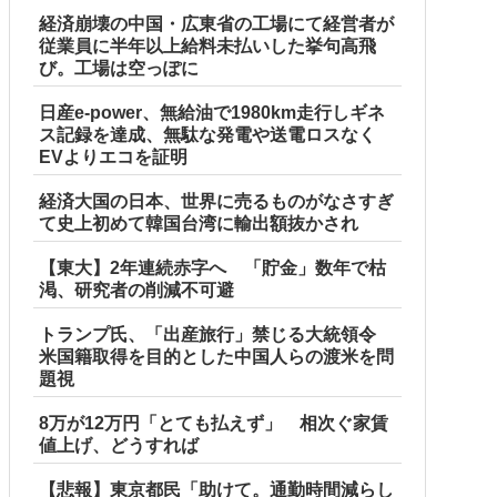
経済崩壊の中国・広東省の工場にて経営者が
従業員に半年以上給料未払いした挙句高飛
び。工場は空っぽに
日産e-power、無給油で1980km走行しギネ
ス記録を達成、無駄な発電や送電ロスなく
EVよりエコを証明
経済大国の日本、世界に売るものがなさすぎ
て史上初めて韓国台湾に輸出額抜かされ
【東大】2年連続赤字へ 「貯金」数年で枯
渇、研究者の削減不可避
トランプ氏、「出産旅行」禁じる大統領令
米国籍取得を目的とした中国人らの渡米を問
題視
8万が12万円「とても払えず」 相次ぐ家賃
値上げ、どうすれば
【悲報】東京都民「助けて。通勤時間減らし