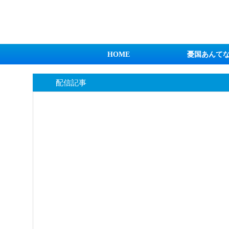
日本第一！ニュース録
HOME
憂国あんて
配信記事