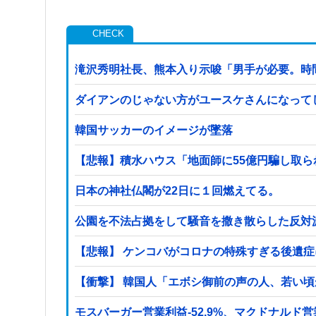
滝沢秀明社長、熊本入り示唆「男手が必要。時
ダイアンのじゃない方がユースケさんになって
韓国サッカーのイメージが墜落
【悲報】積水ハウス「地面師に55億円騙し取
日本の神社仏閣が22日に１回燃えてる。
公園を不法占拠をして騒音を撒き散らした反対
【悲報】 ケンコバがコロナの特殊すぎる後遺
【衝撃】 韓国人「エボシ御前の声の人、若い
モスバーガー営業利益-52.9%、マクドナルド営業