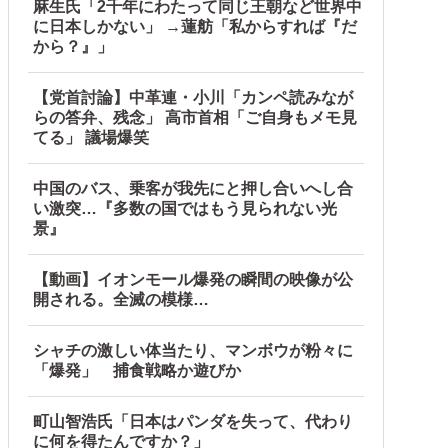
麻生氏「2千年にわたって同じ王朝など世界中
に日本しかない」 →蓮舫「私からすれば『だ
から？』」
【党首討論】中革連・小川「カンペ読みなが
らの答弁、残念」 高市首相「ご自身もメモ見
てる」 議場爆笑
中国のバス、乗客が我先にと押し合いへし合
い激突…『多数の国ではもう見られない光
景』
【動画】イオンモール爆発の瞬間の映像が公
開される。全滅の模様…
シャチの激しい体当たり、マンボウが粉々に
「爆発」 捕食戦略か遊びか
町山智浩氏「日本はパンダを失って、代わり
に何を得たんですか？」