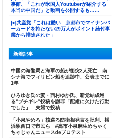
事館、「これが米国人Youtuberが紹介する
本当の中国だ」と動画を公開するも……
|●|共産党「これは酷い…京都市でマイナンバ
ーカードを持たない29万人がポイント給付事
業から排除された」
新着記事
中国の海警局と海軍の船が衝突2人死亡 南
シナ海でフィリピン船を追跡中、公表までに
1年
ひろゆき氏の妻・西村ゆか氏、新党結成巡
る”ブチギレ”投稿を謝罪「配慮に欠けた行動
でした」 夫婦で投稿
「小泉やめろ」核巡る防衛相発言を批判、横
浜駅西口で市民ら #高市小泉麻生めちゃく
ちゃじゃんニュースdeプロテスト