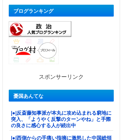
ブログランキング
スポンサーリンク
憂国あんてな
|●|反斎藤知事派が本丸に攻め込まれる窮地に
突入、「ようやく反撃のターンやね」と手際
の良さに感心する人が続出中
|●|西側からの手痛い指摘に激怒した中国総領