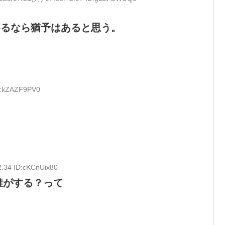
めるなら猶予はあると思う。
ID:kZAZF9PV0
2.34 ID:cKCnUix80
誰がする？って