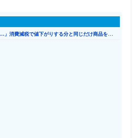
【消費税率1％】 「下げるのが筋なんですけど…」消費減税で値下がりする分と同じだけ商品を値上げして店頭価格を変えない店も