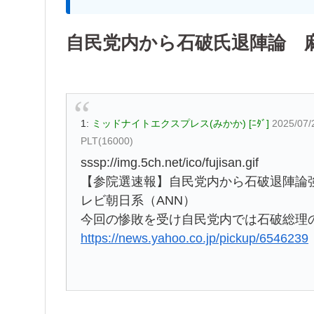
自民党内から石破氏退陣論 
1:
ミッドナイトエクスプレス(みかか) [ﾆﾀﾞ]
2025/07/
PLT(16000)
sssp://img.5ch.net/ico/fujisan.gif
【参院選速報】自民党内から石破退陣論
レビ朝日系（ANN）
今回の惨敗を受け自民党内では石破総理
https://news.yahoo.co.jp/pickup/6546239