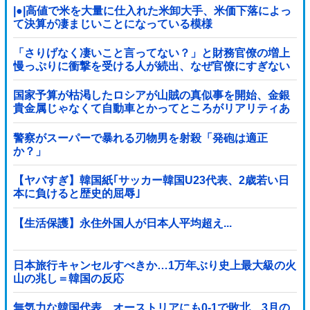
|●|高値で米を大量に仕入れた米卸大手、米価下落によっ
て決算が凄まじいことになっている模様
「さりげなく凄いこと言ってない？」と財務官僚の増上
慢っぷりに衝撃を受ける人が続出、なぜ官僚にすぎない
財務省が……
国家予算が枯渇したロシアが山賊の真似事を開始、金銀
貴金属じゃなくて自動車とかってところがリアリティあ
りすぎる……
警察がスーパーで暴れる刃物男を射殺「発砲は適正
か？」
【ヤバすぎ】韓国紙｢サッカー韓国U23代表、2歳若い日
本に負けると歴史的屈辱｣
【生活保護】永住外国人が日本人平均超え...
日本旅行キャンセルすべきか…1万年ぶり史上最大級の火
山の兆し＝韓国の反応
無気力な韓国代表、オーストリアにも0-1で敗北…3月の