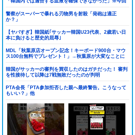
「韓国内では適合する血液を確保できなかった」※今回
で4回目
警察がスーパーで暴れる刃物男を射殺「発砲は適正
か？」
【ヤバすぎ】韓国紙｢サッカー韓国U23代表、2歳若い日
本に負けると歴史的屈辱｣
MDL「秋葉原店オープン記念！キーボード900台・マウ
ス100台無料でプレゼント！」→秋葉原が大変なことに
なってしまう
韓国がサッカーの審判を買収したのはガチだった！ 審判
を性接待して以降は7戦無敗だったのが判明
PTA会長「PTA参加拒否した親へ最終警告。こうなって
もいい？」他