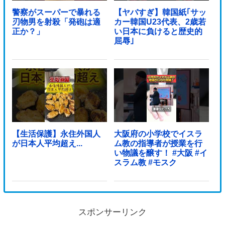
警察がスーパーで暴れる
【ヤバすぎ】韓国紙｢サッ
刃物男を射殺「発砲は適
カー韓国U23代表、2歳若
正か？」
い日本に負けると歴史的
屈辱｣
【生活保護】永住外国人
大阪府の小学校でイスラ
が日本人平均超え...
ム教の指導者が授業を行
い物議を醸す！ #大阪 #イ
スラム教 #モスク
スポンサーリンク