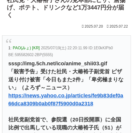
げ、ポテト、ドリンクなど1万3447円分が届
く
2025.07.20
2025.07.22
1:
PAO(みょ) [KR]
2025/07/19(土) 22:20:11.99 ID:1E0kKlPb0
BE:595582602-2BP(5555)
sssp://img.5ch.net/ico/anime_shii03.gif
「殺害予告」受けた社民・大椿裕子副党首 ピザ
送り付け被害「今日もまた2件」「卑劣極まりな
い」（よろず～ニュース）
https://news.yahoo.co.jp/articles/fe9b83def0a
66dca8309b0ab0f87f5900d0a2318
社民党副党首で、参院選（20日投開票）に全国
比例で出馬している現職の大椿裕子氏（51）が