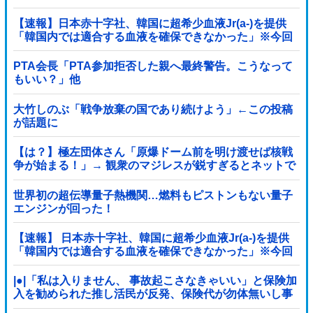
【速報】日本赤十字社、韓国に超希少血液Jr(a-)を提供
「韓国内では適合する血液を確保できなかった」※今回
で4回目
PTA会長「PTA参加拒否した親へ最終警告。こうなって
もいい？」他
大竹しのぶ「戦争放棄の国であり続けよう」←この投稿
が話題に
【は？】極左団体さん「原爆ドーム前を明け渡せば核戦
争が始まる！」→ 観衆のマジレスが鋭すぎるとネットで
話題に → ｗｗｗｗｗｗｗｗｗｗｗｗ
世界初の超伝導量子熱機関…燃料もピストンもない量子
エンジンが回った！
【速報】 日本赤十字社、韓国に超希少血液Jr(a-)を提供
「韓国内では適合する血液を確保できなかった」※今回
で4回目
|●|「私は入りません、 事故起こさなきゃいい」と保険加
入を勧められた推し活民が反発、保険代が勿体無いし事
故起こしたとして……