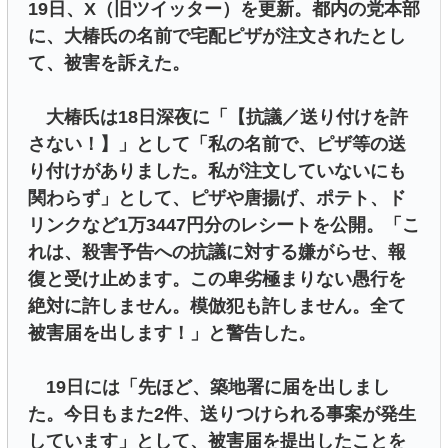
19日、X（旧ツイッター）を更新。都内の党本部
に、大椿氏の名前で宅配ピザが注文されたとし
て、被害を訴えた。
大椿氏は18日深夜に「【抗議／送り付けを許
さない！】」として「私の名前で、ピザ等の送
り付けがありました。私が注文していないにも
関わらず」として、ピザや唐揚げ、ポテト、ド
リンクなど1万3447円分のレシートを公開。「こ
れは、殺害予告への抗議に対する嫌がらせ、報
復と受け止めます。この卑劣極まりない愚行を
絶対に許しません。模倣犯も許しません。全て
被害届を出します！」と警告した。
19日には「先ほど、築地署に届を出しまし
た。今日もまた2件、送りつけられる事案が発生
しています」として、被害届を提出したことを