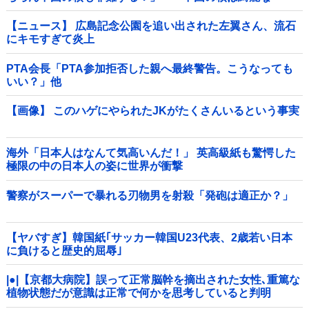
核！」
【ニュース】 広島記念公園を追い出された左翼さん、流石
にキモすぎて炎上
PTA会長「PTA参加拒否した親へ最終警告。こうなっても
いい？」他
【画像】 このハゲにやられたJKがたくさんいるという事実
海外「日本人はなんて気高いんだ！」 英高級紙も驚愕した
極限の中の日本人の姿に世界が衝撃
警察がスーパーで暴れる刃物男を射殺「発砲は適正か？」
【ヤバすぎ】韓国紙｢サッカー韓国U23代表、2歳若い日本
に負けると歴史的屈辱｣
|●|【京都大病院】誤って正常脳幹を摘出された女性､重篤な
植物状態だが意識は正常で何かを思考していると判明