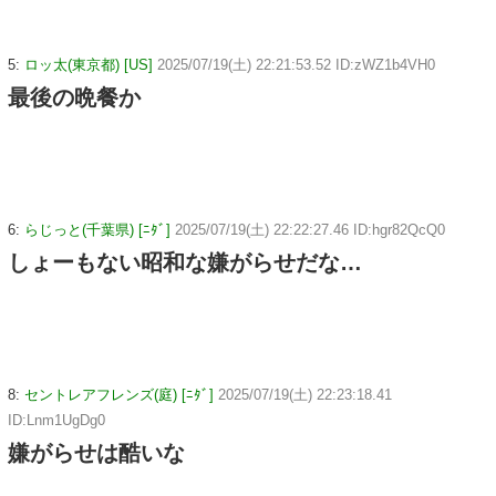
5:
ロッ太(東京都) [US]
2025/07/19(土) 22:21:53.52 ID:zWZ1b4VH0
最後の晩餐か
6:
らじっと(千葉県) [ﾆﾀﾞ]
2025/07/19(土) 22:22:27.46 ID:hgr82QcQ0
しょーもない昭和な嫌がらせだな…
8:
セントレアフレンズ(庭) [ﾆﾀﾞ]
2025/07/19(土) 22:23:18.41
ID:Lnm1UgDg0
嫌がらせは酷いな