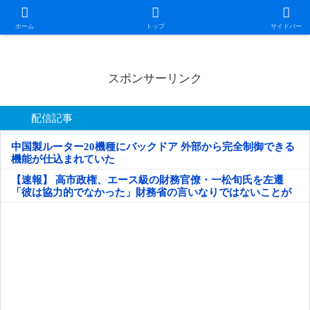
日本第一！ニュース録
ホーム
トップ
サイドバー
スポンサーリンク
配信記事
中国製ルーター20機種にバックドア 外部から完全制御できる
機能が仕込まれていた
【速報】 高市政権、エース級の財務官僚・一松旬氏を左遷
「彼は協力的でなかった」財務省の言いなりではないことが
判明