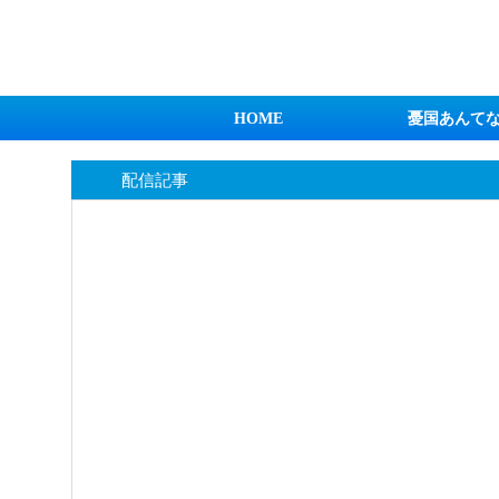
日本第一！ニュース録
HOME
憂国あんて
配信記事