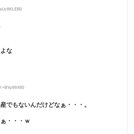
D:sUc8KLEB0
わ
たよな
ID:+BYp99X80
共産でもないんだけどなぁ・・・。
なぁ・・・ｗ