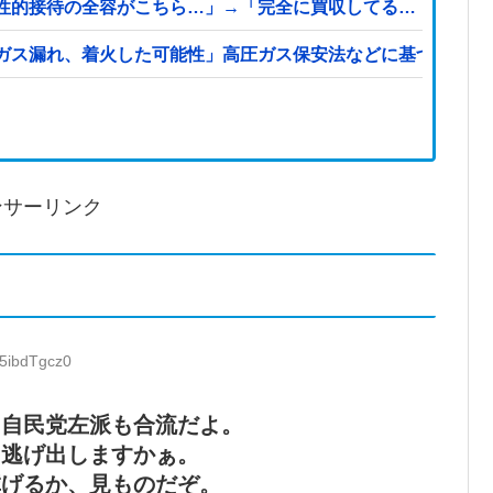
性的接待の全容がこちら…」→「完全に買収してる…（ブルブ
ガス漏れ、着火した可能性」高圧ガス保安法などに基づき、経
ンサーリンク
:5ibdTgcz0
、自民党左派も合流だよ。
ら逃げ出しますかぁ。
虐げるか、見ものだぞ。