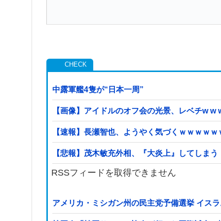
中露軍艦4隻が“日本一周”
【画像】アイドルのオフ会の光景、レベチw w w w w
【速報】長瀬智也、ようやく気づくｗｗｗｗｗ
【悲報】茂木敏充外相、『大炎上』してしまう
RSSフィードを取得できません
アメリカ・ミシガン州の民主党予備選挙 イスラ