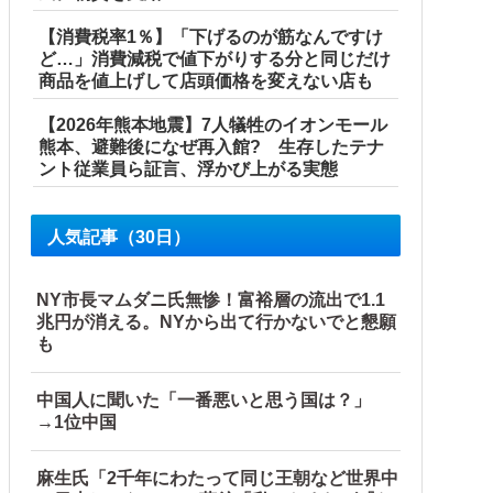
ル」＝韓国の反応
【消費税率1％】「下げるのが筋なんですけ
産省に報告他
ど…」消費減税で値下がりする分と同じだけ
商品を値上げして店頭価格を変えない店も
【2026年熊本地震】7人犠牲のイオンモール
熊本、避難後になぜ再入館? 生存したテナ
ント従業員ら証言、浮かび上がる実態
人気記事（30日）
NY市長マムダニ氏無惨！富裕層の流出で1.1
兆円が消える。NYから出て行かないでと懇願
も
中国人に聞いた「一番悪いと思う国は？」
→1位中国
麻生氏「2千年にわたって同じ王朝など世界中