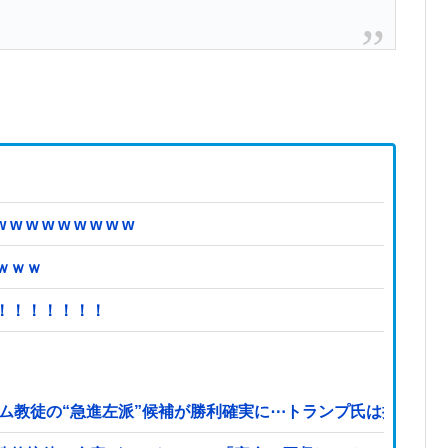
 w w w w w w
ｗｗｗ
！！！！！！！
ム教徒の“急進左派”候補が勝利確実に⋯トランプ氏は批判