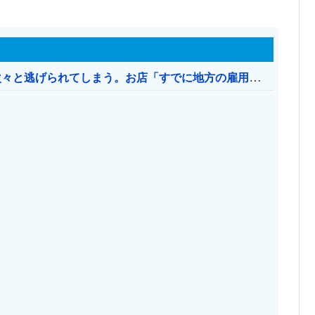
日本のお店、時給1500円でもミャンマー人に次々と逃げられてしまう。お店「すでに地方の雇用は崩壊」