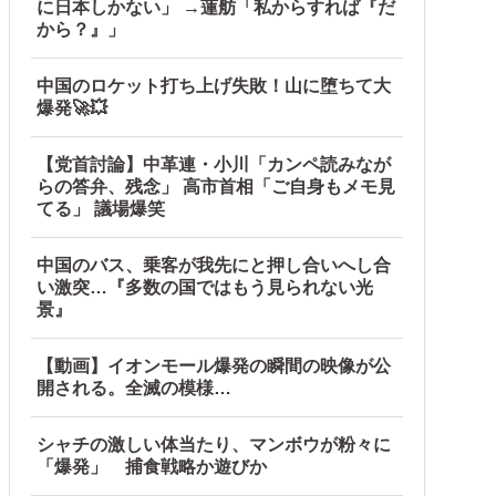
に日本しかない」 →蓮舫「私からすれば『だ
から？』」
中国のロケット打ち上げ失敗！山に堕ちて大
爆発🚀💥
【党首討論】中革連・小川「カンペ読みなが
らの答弁、残念」 高市首相「ご自身もメモ見
てる」 議場爆笑
中国のバス、乗客が我先にと押し合いへし合
い激突…『多数の国ではもう見られない光
景』
【動画】イオンモール爆発の瞬間の映像が公
開される。全滅の模様…
シャチの激しい体当たり、マンボウが粉々に
「爆発」 捕食戦略か遊びか