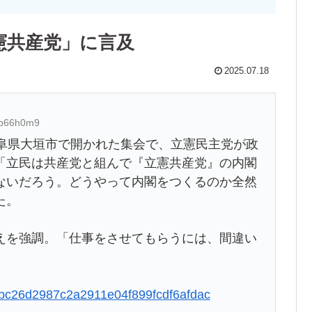
憲共産党」に言及
2025.07.18
Vp66h0m9
阜県大垣市で開かれた集会で、立憲民主党が政
「立民は共産党と組んで『立憲共産党』の内閣
ないだろう。どうやって内閣をつくるのか全然
た。
を強調。「仕事をさせてもらうには、間違い
b7ebc26d2987c2a2911e04f899fcdf6afdac