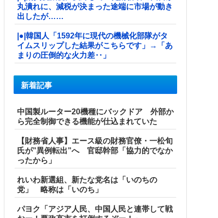
丸潰れに、減税が決まった途端に市場が動き
出したが……
|●|韓国人「1592年に現代の機械化部隊がタ
イムスリップした結果がこちらです」→「あ
まりの圧倒的な火力差‥」
新着記事
中国製ルーター20機種にバックドア 外部か
ら完全制御できる機能が仕込まれていた
【財務省人事】エース級の財務官僚・一松旬
氏が”異例転出”へ 官邸幹部「協力的でなか
ったから」
れいわ新選組、新たな党名は「いのちの
党」 略称は「いのち」
パヨク「アジア人民、中国人民と連帯して戦