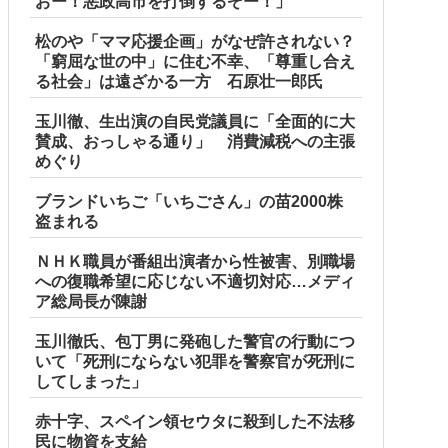
おー！悪政高市を打倒するぞー！」
松のや「ママ応援企画」がなぜ許されない？
「窮屈な世の中」に住む不幸、「尊重し合え
る社会」は遠ざかる一方 石原壮一郎氏
玉川徹、生出演の自民党議員に「全面的に大
賛成、おっしゃる通り」 消費減税への主張
めぐり
ブランドいちご「いちごさん」の苗2000株
盗まれる
ＮＨＫ職員が番組出演者から性被害、別職場
への復職希望に応じない不適切対応…メディ
ア総局長が陳謝
玉川徹氏、包丁男に発砲した警官の行動につ
いて「死刑にならない犯罪を警察官が死刑に
してしまった」
赤十字、スペイン領セウタに殺到した不法移
民に物資を支給