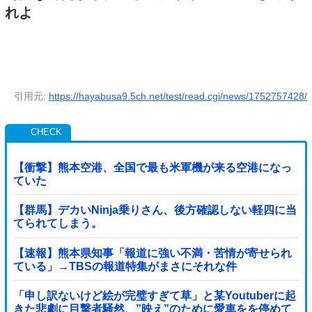
れよ
引用元:
https://hayabusa9.5ch.net/test/read.cgi/news/1752757428/
【衝撃】熊本空港、全国で最も米軍機が来る空港になっ
ていた
【群馬】デカいNinja乗りさん、後方確認しない軽四に当
てられてしまう。
【速報】熊本県知事「報道に強い不満・苦情が寄せられ
ている」→TBSの報道特集がまさにそれな件
「申し訳ないけど絵が完璧すぎて草」と某Youtuberに起
きた悲劇に目撃者騒然、”映え”のために愛車をを停めて