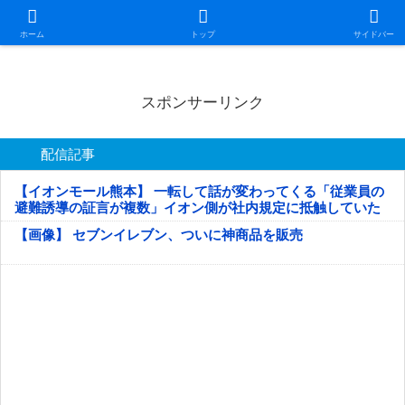
日本第一！ニュース録
ホーム
トップ
サイドバー
スポンサーリンク
配信記事
【イオンモール熊本】 一転して話が変わってくる「従業員の
避難誘導の証言が複数」イオン側が社内規定に抵触していた
疑い
【画像】 セブンイレブン、ついに神商品を販売