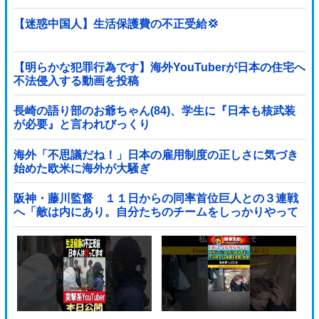
撮影していたら……
【迷惑中国人】生活保護費の不正受給💢
【明らかな犯罪行為です】海外YouTuberが日本の住宅へ
不法侵入する動画を投稿
長崎の語り部のお爺ちゃん(84)、学生に『日本も核武装
が必要』と言われびっくり
海外「不思議だね！」日本の雇用制度の正しさに気づき
始めた欧米に海外が大騒ぎ
阪神・藤川監督 １１日からの同率首位巨人との３連戦
へ「敵は内にあり。自分たちのチームをしっかりやって
いく」他