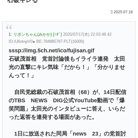
2025.07.18
1:
リボンちゃん(みかか) [ﾆﾀﾞ]
2025/07/17(木) 22:03:48.42
ID:rU6ntnpV0● BE:784885787-PLT(16000)
sssp://img.5ch.net/ico/fujisan.gif
石破茂首相 党首討論後もイライラ連発 太田
光の直撃にキレ気味「だから！」「分かりませ
んって！」
自民党総裁の石破茂首相（68）が、14日配信
のTBS NEWS DIG公式YouTube動画で「爆
笑問題」太田光のインタビューに答え、いらだ
った返答を連発する場面があった。
1日に放送された同局「news 23」の党首討