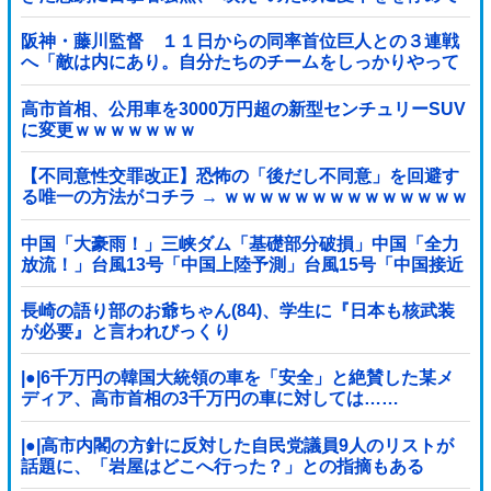
撮影していたら……
阪神・藤川監督 １１日からの同率首位巨人との３連戦
へ「敵は内にあり。自分たちのチームをしっかりやって
いく」他
高市首相、公用車を3000万円超の新型センチュリーSUV
に変更ｗｗｗｗｗｗｗ
【不同意性交罪改正】恐怖の「後だし不同意」を回避す
る唯一の方法がコチラ → ｗｗｗｗｗｗｗｗｗｗｗｗｗｗ
ｗｗ
中国「大豪雨！」三峡ダム「基礎部分破損」中国「全力
放流！」台風13号「中国上陸予測」台風15号「中国接近
（画像」中国「台風同時上陸！（穀物生産が壊滅危機」
→
長崎の語り部のお爺ちゃん(84)、学生に『日本も核武装
が必要』と言われびっくり
|●|6千万円の韓国大統領の車を「安全」と絶賛した某メ
ディア、高市首相の3千万円の車に対しては……
|●|高市内閣の方針に反対した自民党議員9人のリストが
話題に、「岩屋はどこへ行った？」との指摘もある
が……