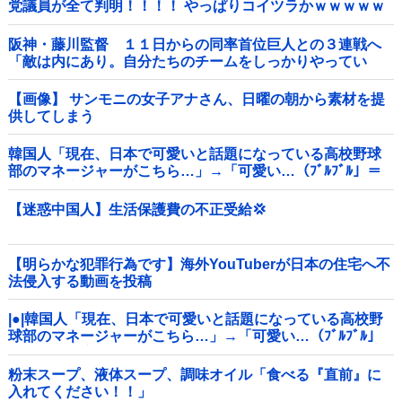
党議員が全て判明！！！！ やっぱりコイツラかｗｗｗｗｗ
阪神・藤川監督 １１日からの同率首位巨人との３連戦へ
「敵は内にあり。自分たちのチームをしっかりやってい
く」他
【画像】 サンモニの女子アナさん、日曜の朝から素材を提
供してしまう
韓国人「現在、日本で可愛いと話題になっている高校野球
部のマネージャーがこちら…」→「可愛い…（ﾌﾞﾙﾌﾞﾙ」＝
韓国の反応
【迷惑中国人】生活保護費の不正受給💢
【明らかな犯罪行為です】海外YouTuberが日本の住宅へ不
法侵入する動画を投稿
|●|韓国人「現在、日本で可愛いと話題になっている高校野
球部のマネージャーがこちら…」→「可愛い…（ﾌﾞﾙﾌﾞﾙ」
＝韓国の反応
粉末スープ、液体スープ、調味オイル「食べる『直前』に
入れてください！！」