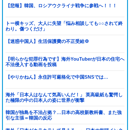
【悲報】韓国、ロシアウクライナ戦争に参戦へ！！！
トー横キッズ、大人に失望「悩み相談しても○○されて終
わり。傷つくだけ」
【迷惑中国人】生活保護費の不正受給💢
【明らかな犯罪行為です】海外YouTuberが日本の住宅へ
不法侵入する動画を投稿
【やりかねん】永住許可厳格化で中国SNSでは…
海外「日本人はなんて気高いんだ！」 英高級紙も驚愕し
た極限の中の日本人の姿に世界が衝撃
韓国が独島を不法占拠？…日本の高校新教科書、また強
引な主張＝韓国の反応