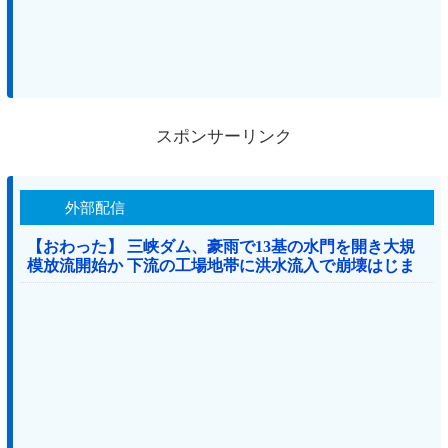
スポンサーリンク
外部配信
【おわった】 三峡ダム、豪雨で13基の水門を開き大規
模放流開始か 下流の工場地帯に洪水流入で崩壊はじま
る