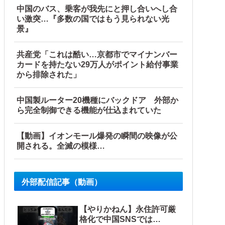
中国のバス、乗客が我先にと押し合いへし合
い激突…『多数の国ではもう見られない光
景』
共産党「これは酷い…京都市でマイナンバー
カードを持たない29万人がポイント給付事業
から排除された」
中国製ルーター20機種にバックドア 外部か
反応】
ら完全制御できる機能が仕込まれていた
【動画】イオンモール爆発の瞬間の映像が公
開される。全滅の模様…
外部配信記事（動画）
【やりかねん】永住許可厳
格化で中国SNSでは…