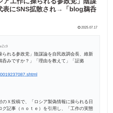
シア工作に操られる参政党」陰謀
表にSNS拡散され→「blog鵜呑
2025.07.17
KeZc9
操られる参政党」陰謀論を自民政調会長、維新
鵜呑みですか？」「理由を教えて」「証拠
6/0019237087.shtml
のＸ投稿で、「ロシア製偽情報に操られる日
ログ記事（ｎｏｔｅ）を引用し、「工作の実態