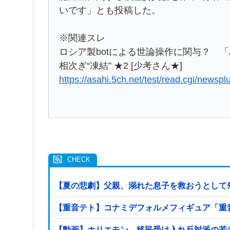
いです」とも投稿した。
※関連スレ
ロシア製botによる世論操作に関与？ 「Ja
相次ぎ“凍結” ★2 [少考さん★]
https://asahi.5ch.net/test/read.cgi/newsp
【夏の悲劇】父親、溺れた息子を救おうとしてﾀ
【重音テト】コナミデフォルメフィギュア「重音テト
【動画】ホリエモン、移民受け入れ反対派の若