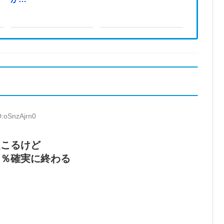
D:oSnzAjrn0
起こるけど
０％確実に終わる