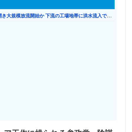
【おわった】 三峡ダム、豪雨で13基の水門を開き大規模放流開始か 下流の工場地帯に洪水流入で崩壊はじまる