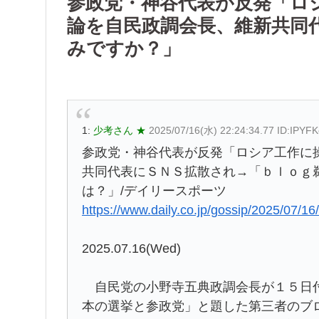
参政党・神谷代表が反発「ロ
論を自民政調会長、維新共同代
みですか？」
1:
少考さん ★
2025/07/16(水) 22:24:34.77 ID:IPYF
参政党・神谷代表が反発「ロシア工作に
共同代表にＳＮＳ拡散され→「ｂｌｏｇ
は？」/デイリースポーツ
https://www.daily.co.jp/gossip/2025/07/1
2025.07.16(Wed)
自民党の小野寺五典政調会長が１５日付
本の選挙と参政党」と題した第三者のブ