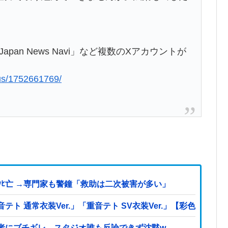
pan News Navi」など複数のXアカウントが
lus/1752661769/
ﾋ亡 →専門家も警鐘「救助は二次被害が多い」
 通常衣装Ver.」「重音テト SV衣装Ver.」【彩色原型公
者にブチギレ→スタジオ誰も反論できず沈黙w