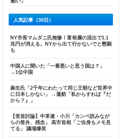
酷い」
人気記事（30日）
NY市長マムダニ氏無惨！富裕層の流出で1.1
兆円が消える。NYから出て行かないでと懇願
も
中国人に聞いた「一番悪いと思う国は？」
→1位中国
麻生氏「2千年にわたって同じ王朝など世界中
に日本しかない」 →蓮舫「私からすれば『だ
から？』」
【党首討論】中革連・小川「カンペ読みなが
らの答弁、残念」 高市首相「ご自身もメモ見
開】
てる」 議場爆笑