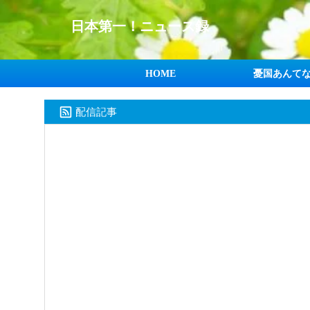
日本第一！ニュース録
HOME
憂国あんて
配信記事