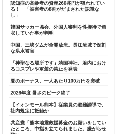
認知症の高齢者の資産260兆円が狙われてい
る！ 「被害者の8割がだまされた認識な
し」
韓国サッカー協会、外国人審判を性接待で買
収していた事が判明
中国、三峡ダムが全開放流。長江流域で深刻
な洪水被害
「神聖なる場所です」靖国神社、境内におけ
るコスプレや軍装の禁止を発表
夏のボーナス、一人あたり100万円を突破
2026年度 暑さのピーク終了
【イオンモール熊本】従業員の避難誘導で、
社内規定に抵触か
共産党「熊本地震救援募金のお願いをしてい
たところ、中指を立てられました。嫌がらせ