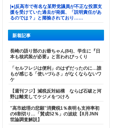
|●|反高市で有名な某野党議員が不正な投票支
援を受けていた過去が発掘、「説明責任があ
るのでは？」と揶揄されており……
新着記事
長崎の語り部のお爺ちゃん(84)、学生に『日
本も核武装が必要』と言われびっくり
「セルフレジは便利」のはずだったのに…誰
もが感じる「使いづらさ」がなくならないワ
ケ
【週刊フジ】減税反対結構 ならば石破と河
野は離党してケジメをつけろ
”高市総理の悲願”消費税1％表明も支持率初
の6割切り…「賛成52％」の波紋【8月JNN
世論調査解説】