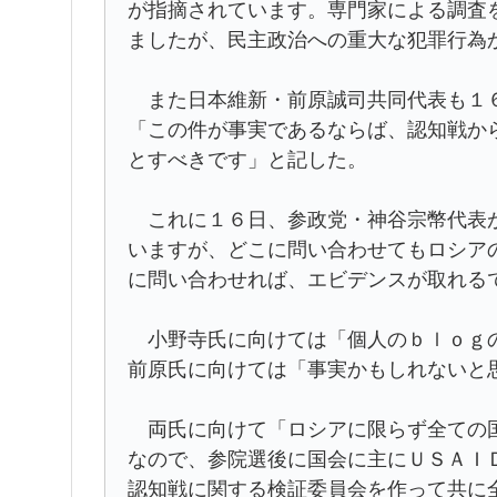
が指摘されています。専門家による調査
ましたが、民主政治への重大な犯罪行為
また日本維新・前原誠司共同代表も１６
「この件が事実であるならば、認知戦か
とすべきです」と記した。
これに１６日、参政党・神谷宗幣代表が
いますが、どこに問い合わせてもロシア
に問い合わせれば、エビデンスが取れる
小野寺氏に向けては「個人のｂｌｏｇの
前原氏に向けては「事実かもしれないと
両氏に向けて「ロシアに限らず全ての国
なので、参院選後に国会に主にＵＳＡＩ
認知戦に関する検証委員会を作って共に