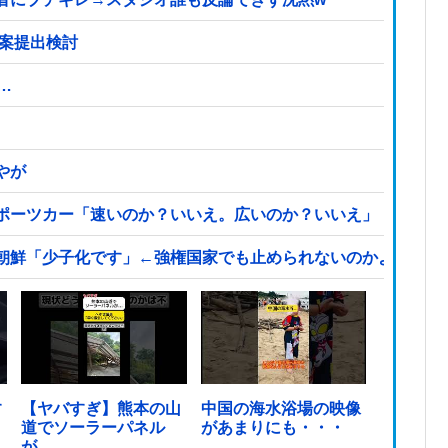
法案提出検討
…
やが
ポーツカー「速いのか？いいえ。広いのか？いいえ」【海外の
朝鮮「少子化です」←強権国家でも止められないのかよ他
す
【ヤバすぎ】熊本の山
中国の海水浴場の映像
道でソーラーパネル
があまりにも・・・
が…