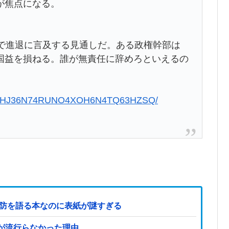
が焦点になる。
見で進退に言及する見通しだ。ある政権幹部は
国益を損ねる。誰が無責任に辞めろといえるの
50715-HJ36N74RUNO4XOH6N4TQ63HZSQ/
国防を語る本なのに表紙が謎すぎる
が流行らなかった理由