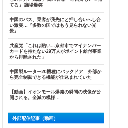
てる」 議場爆笑
中国のバス、乗客が我先にと押し合いへし合
い激突…『多数の国ではもう見られない光
景』
共産党「これは酷い…京都市でマイナンバー
カードを持たない29万人がポイント給付事業
から排除された」
中国製ルーター20機種にバックドア 外部か
ら完全制御できる機能が仕込まれていた
【動画】イオンモール爆発の瞬間の映像が公
開される。全滅の模様…
外部配信記事（動画）