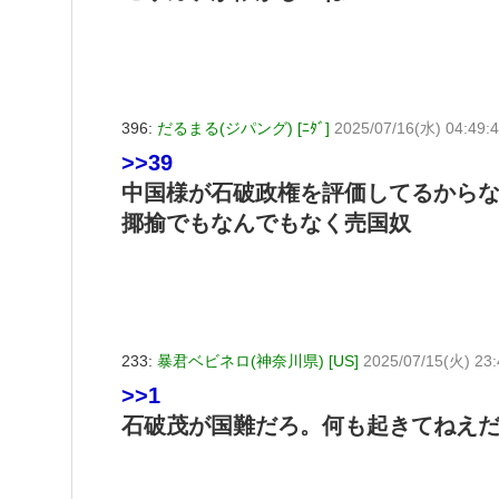
396:
だるまる(ジパング) [ﾆﾀﾞ]
2025/07/16(水) 04:49:
>>39
中国様が石破政権を評価してるから
揶揄でもなんでもなく売国奴
233:
暴君ベビネロ(神奈川県) [US]
2025/07/15(火) 23
>>1
石破茂が国難だろ。何も起きてねえ