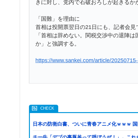
きに対し、党内で石破おろしが起きるか
「国難」を理由に
首相は投開票翌日の21日にも、記者会
「首相は辞めない。関税交渉中の退陣は
か」と強調する。
https://www.sankei.com/article/202
日本の防衛白書、ついに青春アニメ化ｗｗｗ 
チー牛「デブの事豚丼って呼ぼうぜ！」←これ