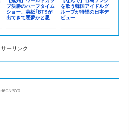
像
【批判】ワールドカッ
【なんで】竹島ソング
プ決勝のハーフタイム
を歌う韓国アイドルグ
ショー、英紙｢BTSが
ループが待望の日本デ
出てきて悪夢かと思っ
ビュー
た｣
ンサーリンク
:td6CNf5Y0