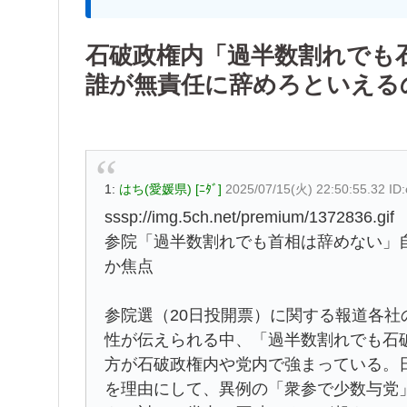
石破政権内「過半数割れでも
誰が無責任に辞めろといえる
1:
はち(愛媛県) [ﾆﾀﾞ]
2025/07/15(火) 22:50:55.32 I
sssp://img.5ch.net/premium/1372836.gif
参院「過半数割れでも首相は辞めない」
か焦点
参院選（20日投開票）に関する報道各
性が伝えられる中、「過半数割れでも石
方が石破政権内や党内で強まっている。
を理由にして、異例の「衆参で少数与党