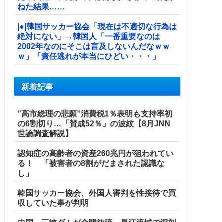
ねた結果……
|●|韓国サッカー協会「現在は不適切な行為は
絶対にない」→韓国人「一番重要なのは
2002年なのにそこは言及しないんだなｗｗ
ｗ」「責任逃れが本当にひどい・・・」
新着記事
”高市総理の悲願”消費税1％表明も支持率初
の6割切り…「賛成52％」の波紋【8月JNN
世論調査解説】
認知症の高齢者の資産260兆円が狙われてい
る！ 「被害者の8割がだまされた認識な
し」
韓国サッカー協会、外国人審判を性接待で買
収していた事が判明