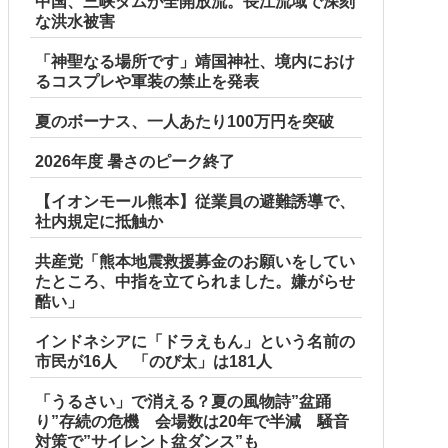
中国、三峡ダムが全開放流。長江流域で深刻
な洪水被害
「神聖なる場所です」靖国神社、境内におけ
るコスプレや軍装の禁止を発表
夏のボーナス、一人あたり100万円を突破
2026年度 暑さのピーク終了
【イオンモール熊本】従業員の避難誘導で、
社内規定に抵触か
共産党「熊本地震救援募金のお願いをしてい
たところ、中指を立てられました。嫌がらせ
酷い」
インドネシアに「ドラえもん」という名前の
市民が16人 「のび太」は181人
「うるさい」で消える？夏の風物詩”盆踊
り”存続の危機 会場数は20年で半減 騒音
対策で”サイレント盆ダンス”も