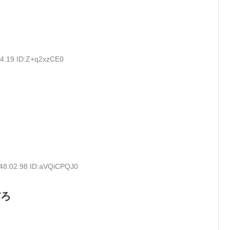
44.19 ID:Z+q2xzCE0
な
:48:02.98 ID:aVQiCPQJ0
だろ