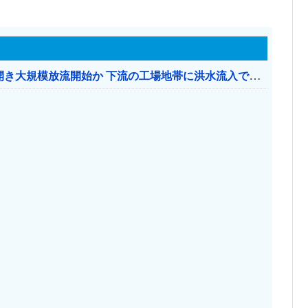
【おわった】 三峡ダム、豪雨で13基の水門を開き大規模放流開始か 下流の工場地帯に洪水流入で崩壊はじまる