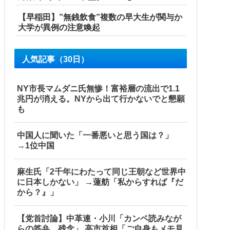
【早稲田】”無銭飲食”複数の早大生が関与か
大学が異例の注意喚起
人気記事（30日）
NY市長マムダニ氏無惨！富裕層の流出で1.1
兆円が消える。NYから出て行かないでと懇願
も
中国人に聞いた「一番悪いと思う国は？」
→1位中国
…他
麻生氏「2千年にわたって同じ王朝など世界中
に日本しかない」 →蓮舫「私からすれば『だ
から？』」
【党首討論】中革連・小川「カンペ読みなが
らの答弁、残念」 高市首相「ご自身もメモ見