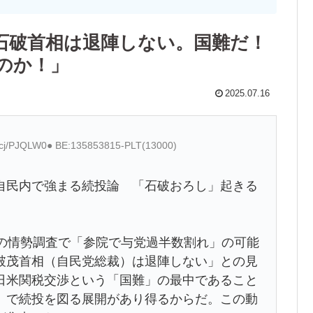
石破首相は退陣しない。国難だ！
のか！」
2025.07.16
D:cj/PJQLW0● BE:135853815-PLT(13000)
自民内で強まる続投論 「石破おろし」起きる
社の情勢調査で「参院で与党過半数割れ」の可能
破茂首相（自民党総裁）は退陣しない」との見
日米関税交渉という「国難」の最中であること
」で続投を図る展開があり得るからだ。この動