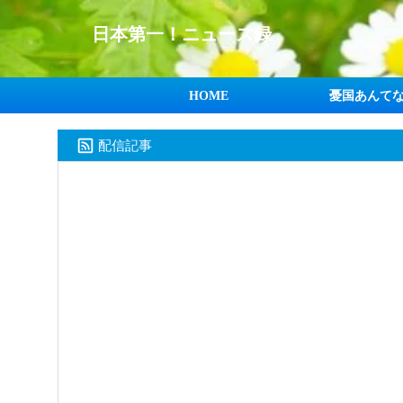
日本第一！ニュース録
HOME
憂国あんて
配信記事