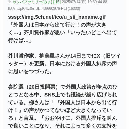
1:
カッパファミリー(みょ) [US]
2025/07/14(月) 10:39:44.88
ID:VhUpK4tz0● BE:439992976-PLT(16000)
sssp://img.5ch.net/ico/u_sii_naname.gif
「外国人は日本から出て行け！の声が大き
く…」芥川賞作家が思い「いったいどこへ出て
行けば…」
芥川賞作家、柳美里さんが14日までにX（旧ツイ
ッター）を更新。日本における外国人排斥の声
に思いをつづった。
参院選（20日投開票）で外国人政策が争点のひ
とつとなる中、SNS上でも議論が繰り広げられ
ている。柳さんは「『外国人は日本から出て行
け！』の声がかつてないほど大きくなってい
る」と言及。「おおやけに、外国人排斥を叫ん
で良いことになり、それによって多くの支持を