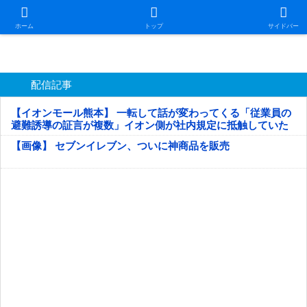
日本第一！ニュース録
ホーム
トップ
サイドバー
配信記事
【イオンモール熊本】 一転して話が変わってくる「従業員の
避難誘導の証言が複数」イオン側が社内規定に抵触していた
疑い
【画像】 セブンイレブン、ついに神商品を販売