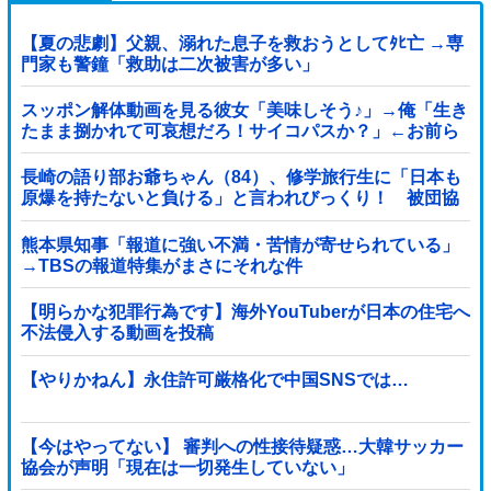
【夏の悲劇】父親、溺れた息子を救おうとしてﾀﾋ亡 →専
門家も警鐘「救助は二次被害が多い」
スッポン解体動画を見る彼女「美味しそう♪」→俺「生き
たまま捌かれて可哀想だろ！サイコパスか？」←お前ら
どっち？
長崎の語り部お爺ちゃん（84）、修学旅行生に「日本も
原爆を持たないと負ける」と言われびっくり！ 被団協
代表（85）も中学生に「核を持たないで日本...
熊本県知事「報道に強い不満・苦情が寄せられている」
→TBSの報道特集がまさにそれな件
【明らかな犯罪行為です】海外YouTuberが日本の住宅へ
不法侵入する動画を投稿
【やりかねん】永住許可厳格化で中国SNSでは…
【今はやってない】 審判への性接待疑惑…大韓サッカー
協会が声明「現在は一切発生していない」