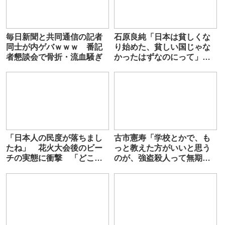
毎日新聞と共同通信の記者
石原良純「日本は貧しくな
同士が内ゲバｗｗｗ 番記
り始めた、貧しい国じゃな
者懇談会で骨折・流血騒ぎ
かったはずなのにって」エ
ネルギー価格の高騰を受け
「日本人の民度が落ちまし
古市憲寿「学校とかで、も
たね」 花火大会後のビー
っと教えた方がいいと思う
チの実態に衝撃 「どこま
のが、強盗殺人って無期懲
でも身勝手な人が多すぎ」
役か死刑で重い罪です」
と批判相次ぐ