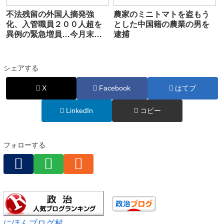
不法残留の外国人摘発強
農家のミニトマトを盗もう
化、入管職員２００人超を
とした中国籍の農業の男を
異例の緊急増員…今月末に
逮捕
も閣議決定へ
シェアする
X
Facebook
はてブ
LinkedIn
コピー
フォローする
にほんブログ村