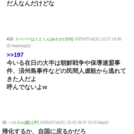
だ人なんだけどな
416:
スーパーはくとくん(みかか) [US]
2025/07/14(月) 12:27:19.85
ID:Hwkhbq5i0
>>197
今いる在日の大半は朝鮮戦争や保導連盟事
件、済州島事件などの民間人虐殺から逃れて
きた人だよ
呼んでないよw
15:
パスカル(庭) [JP]
2025/07/14(月) 10:42:39.97 ID:fCh6pjIj0
帰化するか、自国に戻るかだろ