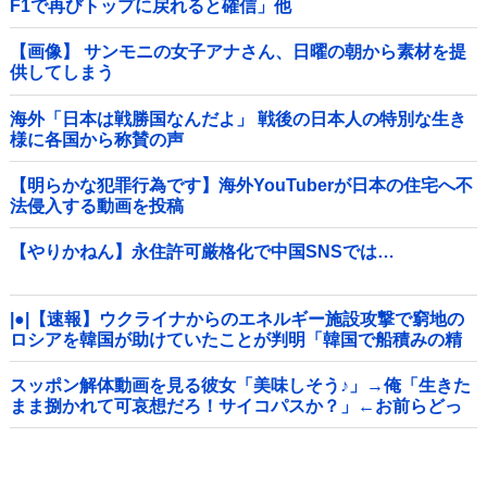
F1で再びトップに戻れると確信」他
【画像】 サンモニの女子アナさん、日曜の朝から素材を提
供してしまう
海外「日本は戦勝国なんだよ」 戦後の日本人の特別な生き
様に各国から称賛の声
【明らかな犯罪行為です】海外YouTuberが日本の住宅へ不
法侵入する動画を投稿
【やりかねん】永住許可厳格化で中国SNSでは…
|●|【速報】ウクライナからのエネルギー施設攻撃で窮地の
ロシアを韓国が助けていたことが判明「韓国で船積みの精
製油3万トンがロシア行き」
スッポン解体動画を見る彼女「美味しそう♪」→俺「生きた
まま捌かれて可哀想だろ！サイコパスか？」←お前らどっ
ち？