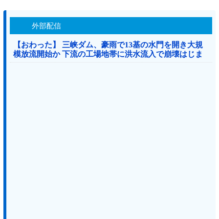
外部配信
【おわった】 三峡ダム、豪雨で13基の水門を開き大規
模放流開始か 下流の工場地帯に洪水流入で崩壊はじま
る