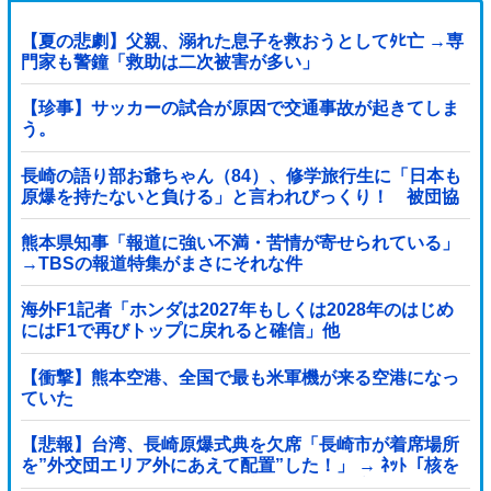
【夏の悲劇】父親、溺れた息子を救おうとしてﾀﾋ亡 →専
門家も警鐘「救助は二次被害が多い」
【珍事】サッカーの試合が原因で交通事故が起きてしま
う。
長崎の語り部お爺ちゃん（84）、修学旅行生に「日本も
原爆を持たないと負ける」と言われびっくり！ 被団協
代表（85）も中学生に「核を持たないで日本...
熊本県知事「報道に強い不満・苦情が寄せられている」
→TBSの報道特集がまさにそれな件
海外F1記者「ホンダは2027年もしくは2028年のはじめ
にはF1で再びトップに戻れると確信」他
【衝撃】熊本空港、全国で最も米軍機が来る空港になっ
ていた
【悲報】台湾、長崎原爆式典を欠席「長崎市が着席場所
を”外交団エリア外にあえて配置”した！」 → ﾈｯﾄ「核を
持つ中国に屈指した！」「失礼すぎ」「台湾は筋通し