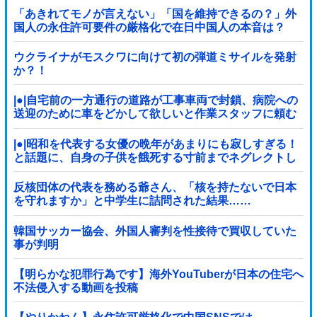
た！」ｗｗｗｗｗ
「あきれてモノが言えない」「国を維持できるの？」外
国人の永住許可要件の厳格化で在日中国人の本音は？
ウクライナがモスクワに向けて初の弾道ミサイルを発射
か？！
|●|自宅前の一方通行の道路が工事車両で封鎖、病院への
送迎のために車をどかして欲しいと作業スタッフに頼む
と……
|●|昭和を代表する女優の晩年があまりにも寂しすぎる！
と話題に、自身の子供を餓死する寸前までネグレクトし
た挙句……
反核団体の代表を務める爺さん、「核を持たないで日本
を守れますか」と中学生に詰問された結果……
韓国サッカー協会、外国人審判を性接待で買収していた
事が判明
【明らかな犯罪行為です】海外YouTuberが日本の住宅へ
不法侵入する動画を投稿