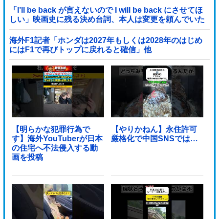
「I’ll be back が言えないので I will be back にさせてほ
しい」映画史に残る決め台詞、本人は変更を頼んでいた
海外F1記者「ホンダは2027年もしくは2028年のはじめ
にはF1で再びトップに戻れると確信」他
【明らかな犯罪行為で
【やりかねん】永住許可
す】海外YouTuberが日本
厳格化で中国SNSでは…
の住宅へ不法侵入する動
画を投稿