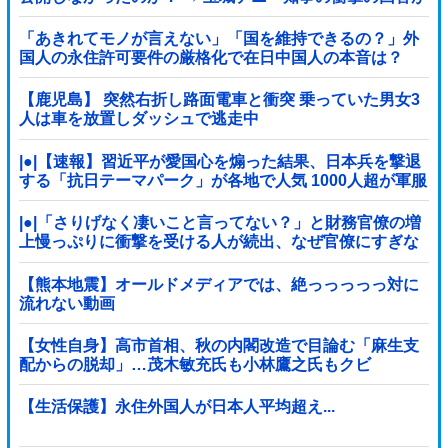
コチラ → ｗｗｗｗｗｗｗｗｗｗｗｗｗｗｗ
「あきれてモノが言えない」「国を維持できるの？」外
国人の永住許可要件の厳格化で在日中国人の本音は？
【鹿児島】 突然右折し路面電車と衝突 乗っていた男女3
人は車を放置しダッシュで逃走中
|●|【速報】習近平が愛国心を煽った結果、日本兵を撃退
する「抗日テーマパーク」が各地で人気 1000人超が軍服
姿で一斉突撃！
|●|「さりげなく凄いこと言ってない？」と財務官僚の増
上慢っぷりに衝撃を受ける人が続出、なぜ官僚にすぎな
い財務省が……
【熊本地震】オールドメディアでは、絶っっっっっ対に
流れない動画
【女性自身】高市首相、秋の内閣改造で目論む「麻生支
配からの脱却」…茂木敏充氏も小林鷹之氏もクビ
【生活保護】永住外国人が日本人平均超え...