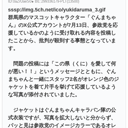
ID:0aZrUaeS0● BE:299336179-PLT(13500)
sssp://img.5ch.net/ico/yukidaruma_3.gif
群馬県のマスコットキャラクター「ぐんまちゃ
ん」のX公式アカウントが7月13日、参政党を応
援しているかのように受け取れる内容を投稿し
たことから、批判が殺到する事態となっていま
す。
問題の投稿には「この県（くに）を愛して何
が悪い！！」というメッセージとともに、ぐん
まちゃんと一緒にスタッフ2名がオレンジ色のジ
ャケットを着て片手を挙げて応援しているよう
な写真が添付されていました。
ジャケットはぐんまちゃんキャラバン隊の公
式衣装ですが、写真を拡大しないと分からず、
パッと見は参政党のイメージカラーであるオレ