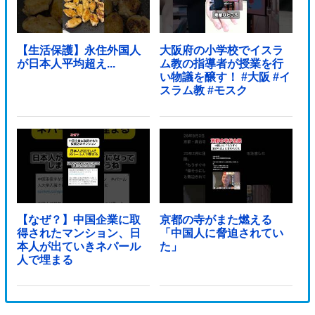
【生活保護】永住外国人
大阪府の小学校でイスラ
が日本人平均超え...
ム教の指導者が授業を行
い物議を醸す！ #大阪 #イ
スラム教 #モスク
【なぜ？】中国企業に取
京都の寺がまた燃える
得されたマンション、日
「中国人に脅迫されてい
本人が出ていきネパール
た」
人で埋まる