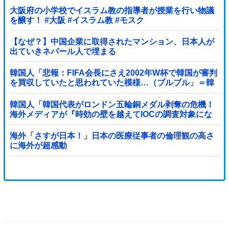
大阪府の小学校でイスラム教の指導者が授業を行い物議
を醸す！ #大阪 #イスラム教 #モスク
【なぜ？】中国企業に取得されたマンション、日本人が
出ていきネパール人で埋まる
韓国人「悲報：FIFA会長にさえ2002年W杯で韓国が審判
を買収していたと思われていた模様…（ブルブル」＝韓
国の反応
韓国人「韓国代表がロンドン五輪銅メダル剥奪の危機！
海外メディアが『時効の壁を越えてIOCの調査対象にな
り得る』と報道！」
海外「さすが日本！」日本の医療従事者の倫理観の高さ
に海外が超感動