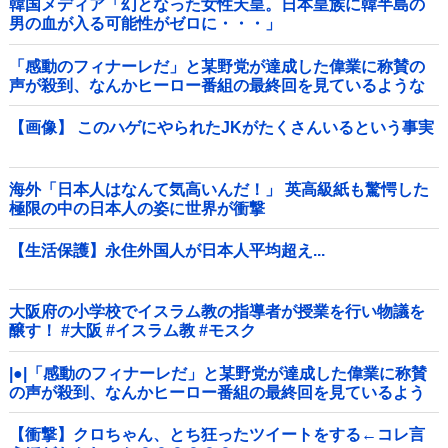
韓国メディア「幻となった女性天皇。日本皇族に韓半島の
男の血が入る可能性がゼロに・・・」
「感動のフィナーレだ」と某野党が達成した偉業に称賛の
声が殺到、なんかヒーロー番組の最終回を見ているような
気分に……他
【画像】 このハゲにやられたJKがたくさんいるという事実
海外「日本人はなんて気高いんだ！」 英高級紙も驚愕した
極限の中の日本人の姿に世界が衝撃
【生活保護】永住外国人が日本人平均超え...
大阪府の小学校でイスラム教の指導者が授業を行い物議を
醸す！ #大阪 #イスラム教 #モスク
|●|「感動のフィナーレだ」と某野党が達成した偉業に称賛
の声が殺到、なんかヒーロー番組の最終回を見ているよう
な気分に……
【衝撃】クロちゃん、とち狂ったツイートをする←コレ言