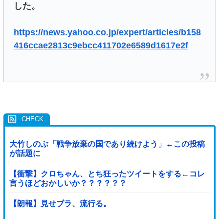
した。
https://news.yahoo.co.jp/expert/articles/b158
416ccae2813c9ebcc411702e6589d1617e2f
大竹しのぶ「戦争放棄の国であり続けよう」←この投稿
が話題に
【衝撃】クロちゃん、とち狂ったツイートをする←コレ
言うほどおかしいか？？？？？？
【朗報】見せブラ、流行る。