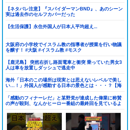
【ネタバレ注意】『スパイダーマンBND』、あのシーン
実は過去作のセルフカバーだった
【生活保護】永住外国人が日本人平均超え...
大阪府の小学校でイスラム教の指導者が授業を行い物議
を醸す！ #大阪 #イスラム教 #モスク
【鹿児島】 突然右折し路面電車と衝突 乗っていた男女3
人は車を放置しダッシュで逃走中
海外「日本のこの場所は現実とは思えないレベルで美し
い…！」外国人が感動する日本の景色とは・・・？【海
外の反応】
「感動のフィナーレだ」と某野党が達成した偉業に称賛
の声が殺到、なんかヒーロー番組の最終回を見ているよ
うな気分に……他