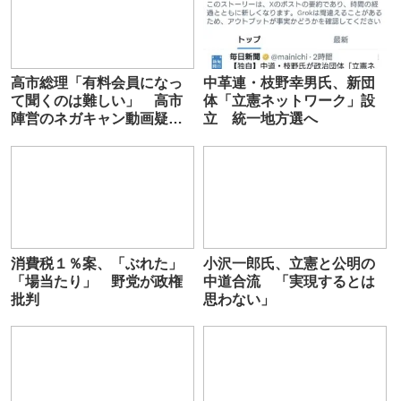
高市総理「有料会員になっ
中革連・枝野幸男氏、新団
て聞くのは難しい」 高市
体「立憲ネットワーク」設
陣営のネガキャン動画疑惑
立 統一地方選へ
で公設秘書のやり取り音声
を文春が公開
消費税１％案、「ぶれた」
小沢一郎氏、立憲と公明の
「場当たり」 野党が政権
中道合流 「実現するとは
批判
思わない」