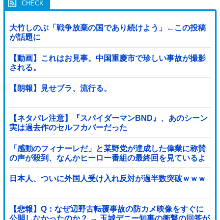
大竹しのぶ「戦争放棄の国であり続けよう」←この投稿
が話題に
【動画】これはお見事。中国重慶市で珍しい事故が撮影
される。
【朗報】見せブラ、流行る。
【ネタバレ注意】『スパイダーマンBND』、あのシーン
実は過去作のセルフカバーだった
「感動のフィナーレだ」と某野党が達成した偉業に称賛
の声が殺到、なんかヒーロー番組の最終回を見ているよ
うな気分に……他
日本人、ついに外国人受け入れ反対が過半数突破ｗｗｗ
【悲報】Q：なぜ辺野古転覆事故の防カメ映像をすぐに
公開しなかったのか？ → 玉城デニー知事の衝撃の回答が