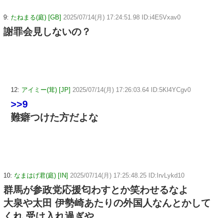
9:
たねまる(庭) [GB]
2025/07/14(月) 17:24:51.98 ID:i4E5Vxav0
謝罪会見しないの？
12:
アイミー(茸) [JP]
2025/07/14(月) 17:26:03.64 ID:5Kl4YCgv0
>>9
難癖つけた方だよな
10:
なまはげ君(庭) [IN]
2025/07/14(月) 17:25:48.25 ID:IrvLykd10
群馬が参政党応援匂わすとか笑わせるなよ
大泉や太田 伊勢崎あたりの外国人なんとかして
くれ 受け入れ過ぎや