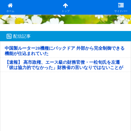
日本第一！ニュース録
ホーム
トップ
サイドバー
配信記事
中国製ルーター20機種にバックドア 外部から完全制御できる
機能が仕込まれていた
【速報】 高市政権、エース級の財務官僚・一松旬氏を左遷
「彼は協力的でなかった」財務省の言いなりではないことが
判明