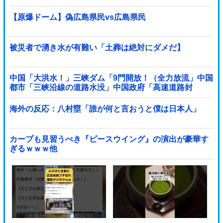
ます」
【原爆ドーム】偽広島県民vs広島県民
被災者で湧き水が有難い「土葬は絶対にダメだ】
中国「大洪水！」三峡ダム「9門開放！（全力放流」中国
都市「三峡沿線の道路水没」中国政府「高速道路封
鎖！」中国ダム「緊急放流に合わせて開門（土砂崩れ発
生」→
海外の反応：八村塁「誰が何と言おうと僕は日本人」
カープも見習うべき『ピースウイング』の演出が豪華す
ぎるｗｗｗ他