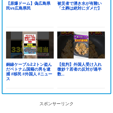
【原爆ドーム】偽広島県
被災者で湧き水が有難い
民vs広島県民
「土葬は絶対にダメだ】
銅線ケーブル2.2トン盗ん
【批判】外国人受け入れ
だベトナム国籍の男を逮
微妙？若者の反対が過半
捕 #移民 #外国人 #ニュー
数...
ス
スポンサーリンク