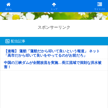
日本第一！ニュース録
ホーム
トップ
サイドバー
スポンサーリンク
配信記事
【速報】 蓮舫「蓮舫だから叩いて良いという報道」 ネット
「高市だから叩いて良いをやってるのがお前だろ」
中国の三峡ダムが全開放流を実施…長江流域で深刻な洪水被
害！