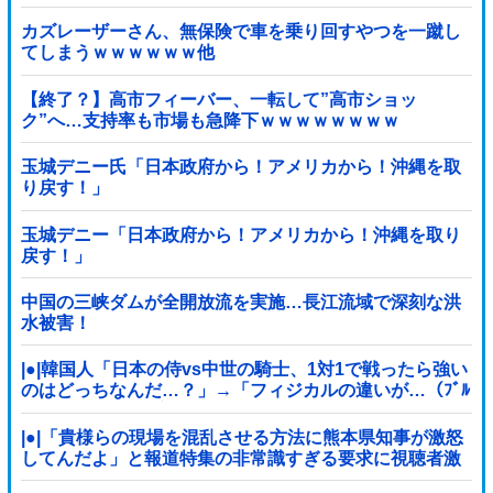
ます」
カズレーザーさん、無保険で車を乗り回すやつを一蹴し
てしまうｗｗｗｗｗｗ他
【終了？】高市フィーバー、一転して”高市ショッ
ク”へ…支持率も市場も急降下ｗｗｗｗｗｗｗｗ
玉城デニー氏「日本政府から！アメリカから！沖縄を取
り戻す！」
玉城デニー「日本政府から！アメリカから！沖縄を取り
戻す！」
中国の三峡ダムが全開放流を実施…長江流域で深刻な洪
水被害！
|●|韓国人「日本の侍vs中世の騎士、1対1で戦ったら強い
のはどっちなんだ…？」→「フィジカルの違いが…（ﾌﾞﾙ
ﾌﾞﾙ」＝韓国の反応
|●|「貴様らの現場を混乱させる方法に熊本県知事が激怒
してんだよ」と報道特集の非常識すぎる要求に視聴者激
怒仕事に矜持とかないのかね？、