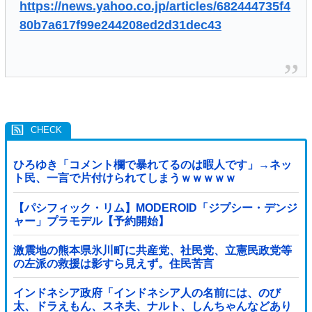
https://news.yahoo.co.jp/articles/682444735f4
80b7a617f99e244208ed2d31dec43
ひろゆき「コメント欄で暴れてるのは暇人です」→ネッ
ト民、一言で片付けられてしまうｗｗｗｗｗ
【パシフィック・リム】MODEROID「ジプシー・デンジ
ャー」プラモデル【予約開始】
激震地の熊本県氷川町に共産党、社民党、立憲民政党等
の左派の救援は影すら見えず。住民苦言
インドネシア政府「インドネシア人の名前には、のび
太、ドラえもん、スネ夫、ナルト、しんちゃんなどあり