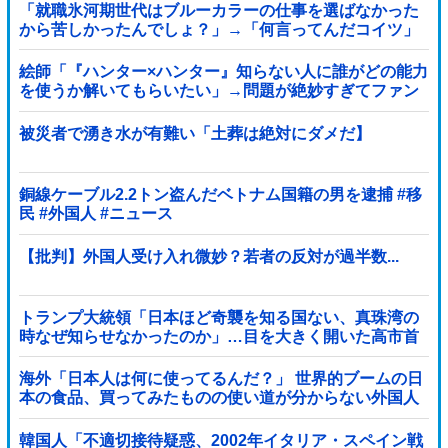
「就職氷河期世代はブルーカラーの仕事を選ばなかった
から苦しかったんでしょ？」→「何言ってんだコイツ」
の声、殺到
絵師「『ハンター×ハンター』知らない人に誰がどの能力
を使うか解いてもらいたい」→問題が絶妙すぎてファン
のニヤニヤが止まらなくなるｗｗｗｗｗ
被災者で湧き水が有難い「土葬は絶対にダメだ】
銅線ケーブル2.2トン盗んだベトナム国籍の男を逮捕 #移
民 #外国人 #ニュース
【批判】外国人受け入れ微妙？若者の反対が過半数...
トランプ大統領「日本ほど奇襲を知る国ない、真珠湾の
時なぜ知らせなかったのか」…目を大きく開いた高市首
相＝韓国の反応
海外「日本人は何に使ってるんだ？」 世界的ブームの日
本の食品、買ってみたものの使い道が分からない外国人
が続出
韓国人「不適切接待疑惑、2002年イタリア・スペイン戦