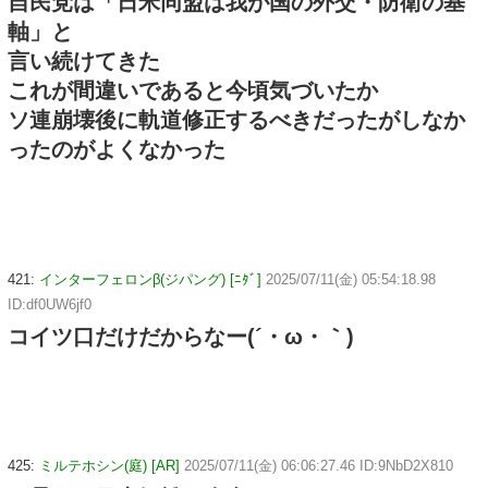
自民党は「日米同盟は我が国の外交・防衛の基
軸」と
言い続けてきた
これが間違いであると今頃気づいたか
ソ連崩壊後に軌道修正するべきだったがしなか
ったのがよくなかった
421:
インターフェロンβ(ジパング) [ﾆﾀﾞ]
2025/07/11(金) 05:54:18.98
ID:df0UW6jf0
コイツ口だけだからなー(´・ω・｀)
425:
ミルテホシン(庭) [AR]
2025/07/11(金) 06:06:27.46 ID:9NbD2X810