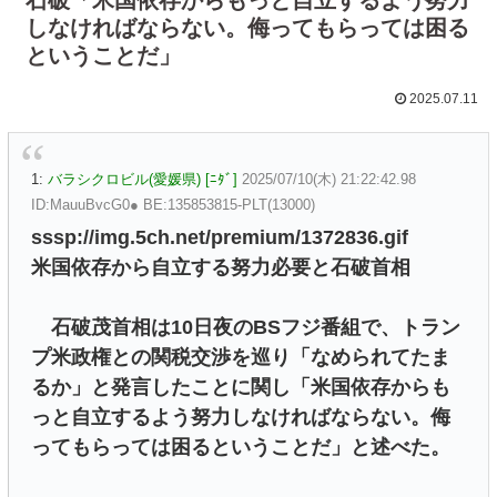
しなければならない。侮ってもらっては困る
ということだ」
2025.07.11
1:
バラシクロビル(愛媛県) [ﾆﾀﾞ]
2025/07/10(木) 21:22:42.98
ID:MauuBvcG0● BE:135853815-PLT(13000)
sssp://img.5ch.net/premium/1372836.gif
米国依存から自立する努力必要と石破首相
石破茂首相は10日夜のBSフジ番組で、トラン
プ米政権との関税交渉を巡り「なめられてたま
るか」と発言したことに関し「米国依存からも
っと自立するよう努力しなければならない。侮
ってもらっては困るということだ」と述べた。