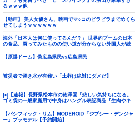
カープも見習うべき『ピースウイング』の演出が豪華すぎ
るｗｗｗ他
【動画】 美人女優さん、映画でマ○コのビラビラまでめくら
せてしまうｗｗｗｗｗｗ
海外「日本人は何に使ってるんだ？」 世界的ブームの日本
の食品、買ってみたものの使い道が分からない外国人が続
出
【原爆ドーム】偽広島県民vs広島県民
被災者で湧き水が有難い「土葬は絶対にダメだ】
|●|【速報】長野県松本市の徳澤園「悲しい気持ちになる。
ゴミ袋の一般家庭用で中身はハングル表記商品『生肉やキ
ムチまで』」
【パシフィック・リム】MODEROID「ジプシー・デンジャ
ー」プラモデル【予約開始】