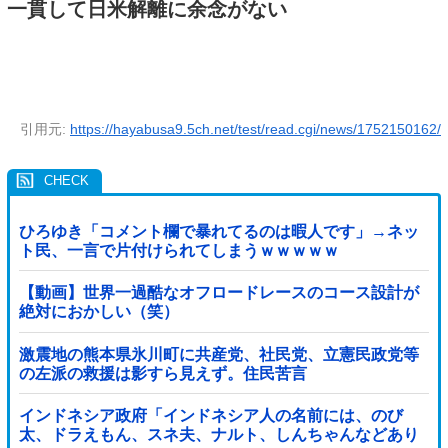
一貫して日米解離に余念がない
引用元:
https://hayabusa9.5ch.net/test/read.cgi/news/1752150162/
ひろゆき「コメント欄で暴れてるのは暇人です」→ネッ
ト民、一言で片付けられてしまうｗｗｗｗｗ
【動画】世界一過酷なオフロードレースのコース設計が
絶対におかしい（笑）
激震地の熊本県氷川町に共産党、社民党、立憲民政党等
の左派の救援は影すら見えず。住民苦言
インドネシア政府「インドネシア人の名前には、のび
太、ドラえもん、スネ夫、ナルト、しんちゃんなどあり