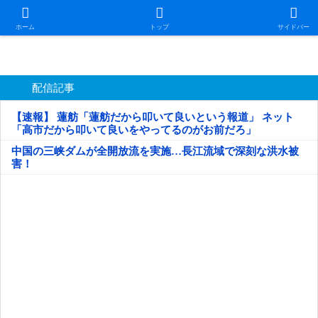
日本第一！ニュース録
ホーム
トップ
サイドバー
配信記事
【速報】 蓮舫「蓮舫だから叩いて良いという報道」 ネット
「高市だから叩いて良いをやってるのがお前だろ」
中国の三峡ダムが全開放流を実施…長江流域で深刻な洪水被
害！