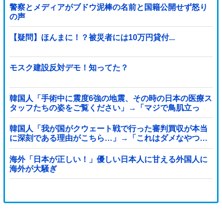
警察とメディアがブドウ泥棒の名前と国籍公開せず怒り
の声
【疑問】ほんまに！？被災者には10万円貸付...
モスク建設反対デモ！知ってた？
韓国人「手術中に震度6強の地震、その時の日本の医療ス
タッフたちの姿をご覧ください」→「マジで鳥肌立っ
た」「こういう姿は韓国も見習わないと」「あんな状況
なら日本だけではなく韓国の医療関係者も同じように行
韓国人「我が国がクウェート戦で行った審判買収が本当
動したはずだ」【熊本地震】
に深刻である理由がこちら…」→「これはダメなやつ…
（ブルブル」＝韓国の反応
海外「日本が正しい！」優しい日本人に甘える外国人に
海外が大騒ぎ