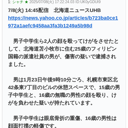
1:
シャチ ★
2025/07/08(火) 17:22:24.03 ID:UK0yGDUI9
7/8(火) 14:45配信 北海道ニュースUHB
https://news.yahoo.co.jp/articles/b723ba0ce1
972a1aefc9458aa3fa3b1249a5b98d
男子中学生ら2人の顔を殴ってけがをさせたと
して、北海道苫小牧市に住む25歳のフィリピン
国籍の派遣社員の男が、傷害の疑いで逮捕され
ました。
男は1月23日午後9時10分ごろ、札幌市東区北
42条東7丁目のビルの休憩スペースで、15歳の男
子中学生と、16歳の無職の男性の顔を殴り、け
がを負わせた疑いが持たれています。
男子中学生は眼底骨折の重傷、16歳の男性は
顔面打撲の軽傷です。