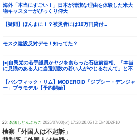
海外「本当にすごい！」日本が清潔な理由を体験した米大
物キャスターがびっくり仰天
【疑問】ほんまに！？被災者には10万円貸付...
モスク建設反対デモ！知ってた？
|●|自民党の若手議員かヤジを食らった石破前首相、「本当
に見識のある人に当選期数の若い人がやじるなんて」と不
満たらたらな様子を見せて……
【パシフィック・リム】MODEROID「ジプシー・デンジャ
ー」プラモデル【予約開始】
23:
名無しどんぶらこ
2025/07/08(火) 17:28:28.05 ID:Ek48D2F10
検察「外国人は不起訴」
裁判所「外国人は無罪」