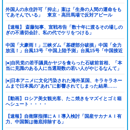
外国人の永住許可「抑止」案は「生身の人間の運命をも
てあそんでいる」 東京・高田馬場で反対アピール
【速報】 斎藤知事、宣戦布告「数十年に渡るその場しの
ぎの不適切会計、私の代でケリをつける」
中国「大豪雨！」三峡ダム「基礎部分破損」中国「全力
放流！」台風13号「中国上陸予測」台風15号「中国接近
（画像」中国「台風同時上陸！（穀物生産が壊滅危機」
→
|●|自民党の若手議員かヤジを食らった石破前首相、「本
当に見識のある人に当選期数の若い人がやじるなんて」
と不満たらたらな様子を見せて……
|●|日本アニメに文化汚染された海外某国、キラキラネー
ムまで日本風の”あれ”に影響されてしまった結果……
【動画】ロシア美女観光客、たこ焼きをマズイとゴミ箱
へシュート・・・・
【速報】自衛隊指揮にＡＩ導入検討「国産サカナＡＩ有
力、中国製は徹底排除する」