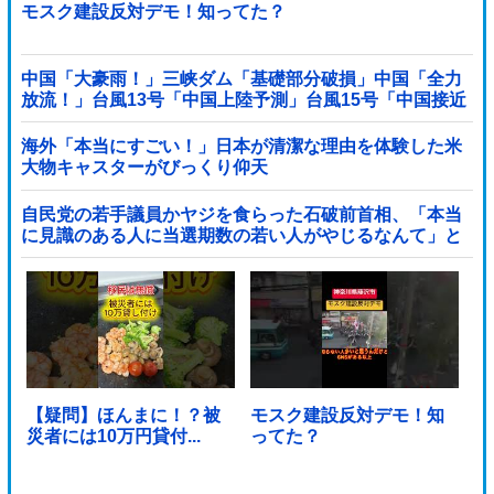
モスク建設反対デモ！知ってた？
中国「大豪雨！」三峡ダム「基礎部分破損」中国「全力
放流！」台風13号「中国上陸予測」台風15号「中国接近
（画像」中国「台風同時上陸！（穀物生産が壊滅危機」
→
海外「本当にすごい！」日本が清潔な理由を体験した米
大物キャスターがびっくり仰天
自民党の若手議員かヤジを食らった石破前首相、「本当
に見識のある人に当選期数の若い人がやじるなんて」と
不満たらたらな様子を見せて……他
【疑問】ほんまに！？被
モスク建設反対デモ！知
災者には10万円貸付...
ってた？