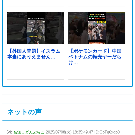
【外国人問題】イスラム
【ポケモンカード】中国
本当にありえません…
ベトナムの転売ヤーだら
け…
ネットの声
64:
名無しどんぶらこ
2025/07/08(火) 18:35:49.47 ID:GbTq6xqp0