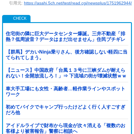
引用元:
https://asahi.5ch.net/test/read.cgi/newsplus/1751962944/
住宅街の隣に巨大データセンター爆誕。三井不動産「排
熱？低周波音？データはまだ出せません」住民ブチギレ
【群馬】デカいNinja乗りさん、後方確認しない軽四に当
てられてしまう。
【ニュース】中国政府「台風１３号に三峡ダムが耐えら
れない！全開放流しろ！」⇒ 下流域の街が壊滅状態ｗｗ
ｗｗｗ
車大手工場にも女性・高齢者…軽作業ラインやスポット
ワーク
初めてバイクでキャンプ行ったけどよく行く人すごすぎ
だろ他
アイドルライブで財布から現金が次々消える「複数のお
客様より被害報告」警察に相談へ