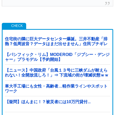
住宅街の隣に巨大データセンター爆誕。三井不動産「排
熱？低周波音？データはまだ出せません」住民ブチギレ
【パシフィック・リム】MODEROID「ジプシー・デンジ
ャー」プラモデル【予約開始】
【ニュース】中国政府「台風１３号に三峡ダムが耐えら
れない！全開放流しろ！」⇒ 下流域の街が壊滅状態ｗｗ
ｗｗｗ
車大手工場にも女性・高齢者…軽作業ラインやスポット
ワーク
【疑問】ほんまに！？被災者には10万円貸付...