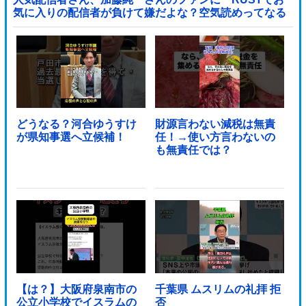
気に入りの配信者が負けて嫌だよな？空気読めってなる
よな？その結果がVCR。お前らVCR向いてるよ」→大炎
上他
どうなる？河合ゆうすけ
財源言わない減税は無責
が県知事選へ立候補！
任！→使い方言わないの
も無責任では？
【は？】大阪府泉南市の
千葉県 ムスリムの礼拝 拒
公立小学校でイスラムの
否