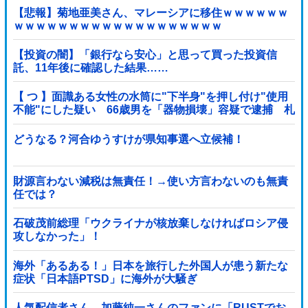
【悲報】菊地亜美さん、マレーシアに移住ｗｗｗｗｗｗ
ｗｗｗｗｗｗｗｗｗｗｗｗｗｗｗｗｗｗｗ
【投資の闇】「銀行なら安心」と思って買った投資信
託、11年後に確認した結果……
【 つ 】面識ある女性の水筒に"下半身"を押し付け"使用
不能"にした疑い 66歳男を「器物損壊」容疑で逮捕 札
幌市
どうなる？河合ゆうすけが県知事選へ立候補！
財源言わない減税は無責任！→使い方言わないのも無責
任では？
石破茂前総理「ウクライナが核放棄しなければロシア侵
攻しなかった」！
海外「あるある！」日本を旅行した外国人が患う新たな
症状「日本語PTSD」に海外が大騒ぎ
人気配信者さん、加藤純一さんのファンに「RUSTでお