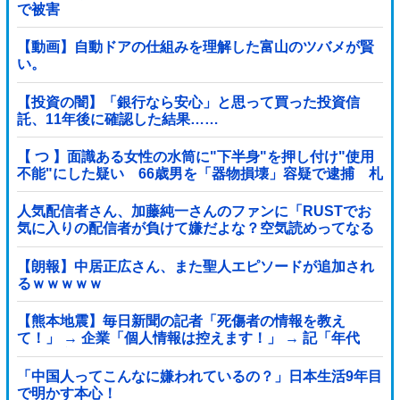
で被害
【動画】自動ドアの仕組みを理解した富山のツバメが賢
い。
【投資の闇】「銀行なら安心」と思って買った投資信
託、11年後に確認した結果……
【 つ 】面識ある女性の水筒に"下半身"を押し付け"使用
不能"にした疑い 66歳男を「器物損壊」容疑で逮捕 札
幌市
人気配信者さん、加藤純一さんのファンに「RUSTでお
気に入りの配信者が負けて嫌だよな？空気読めってなる
よな？その結果がVCR。お前らVCR向いてるよ」→大炎
上他
【朗報】中居正広さん、また聖人エピソードが追加され
るｗｗｗｗｗ
【熊本地震】毎日新聞の記者「死傷者の情報を教え
て！」 → 企業「個人情報は控えます！」 → 記「年代
は？特定につながらないでしょ？教えてよ？教えて
よ？」
「中国人ってこんなに嫌われているの？」日本生活9年目
で明かす本心！