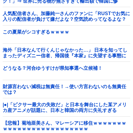
ク！」⇒ 世界に売る物が無さすぎて輸出額で韓国に惨
敗・・・
人気配信者さん、加藤純一さんのファンに「RUSTでお気に
入りの配信者が負けて嫌だよな？空気読めってなるよな？
その結果がVCR。お前らVCR向いてるよ」→大炎上他
この夏菜がシコすぎるｗｗｗｗ
海外「日本なんて行くんじゃなかった…」 日本を知ってし
まったディズニー信者、帰国後『本家』に失望する事態に
どうなる？河合ゆうすけが県知事選へ立候補！
財源言わない減税は無責任！→使い方言わないのも無責任
では？
|●|「ピクサー最大の失敗だ」と日本を舞台にした某アメリ
カ産アニメが話題に、日本と韓国の両方に失礼すぎる
わ……
【悲報】菊地亜美さん、マレーシアに移住ｗｗｗｗｗｗｗ
ｗｗｗｗｗｗｗｗｗｗｗｗｗｗｗｗｗｗ