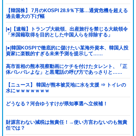
【韓国株】 7月のKOSPI 28.9％下落…通貨危機を超える
過去最大の下げ幅
|●|【速報】トランプ大統領、出産旅行を禁じる大統領令
「米国籍取得を目的とした中国人らを排除する」
|●|韓国KOSPIで徹底的に儲けたい某海外資本、韓国人投
資家に楽観的すぎる未来予測を提示して……
高市首相の熊本視察動画にケチを付けたタレント、「正
体バレバレよな」と黒電話の呼び方であっさりと……
【ニュース】 韓国が熊本被災地に水を支援 ⇒ トイレの
水にｗｗｗｗｗｗｗ
どうなる？河合ゆうすけが県知事選へ立候補！
財源言わない減税は無責任！→使い方言わないのも無責
任では？