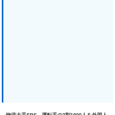
物流大手SBS、運転手の3割1800人を外国人