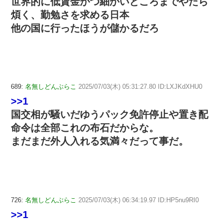
世界的に低賃金かつ細かいところまでやたら
煩く、勤勉さを求める日本
他の国に行ったほうが儲かるだろ
689:
名無しどんぶらこ
2025/07/03(木) 05:31:27.80 ID:LXJKdXHU0
>>1
国交相が騒いだゆうパック免許停止や置き配
命令は全部これの布石だからな。
まだまだ外人入れる気満々だって事だ。
726:
名無しどんぶらこ
2025/07/03(木) 06:34:19.97 ID:HP5nu9RI0
>>1