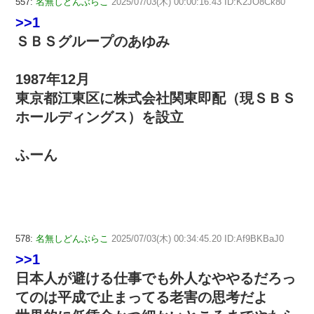
557:
名無しどんぶらこ
2025/07/03(木) 00:00:16.43 ID:K2JO8Ck80
>>1
ＳＢＳグループのあゆみ
1987年12月
東京都江東区に株式会社関東即配（現ＳＢＳ
ホールディングス）を設立
ふーん
578:
名無しどんぶらこ
2025/07/03(木) 00:34:45.20 ID:Af9BKBaJ0
>>1
日本人が避ける仕事でも外人なややるだろっ
てのは平成で止まってる老害の思考だよ