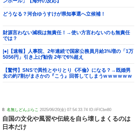
ンボール」【海外の反応】
どうなる？河合ゆうすけが県知事選へ立候補！
財源言わない減税は無責任！→使い方言わないのも無責任
では？
|●|【速報】人事院、2年連続で国家公務員月給3%増の「1万
5056円」引き上げ勧告 2年で6%超え
【驚愕】SNSで異性とやりとり《不倫》になる？→既婚男
女の約7割がまさかの『こう』回答してしまうw w w w w w
w w
8:
名無しどんぶらこ
2025/06/20(金) 07:54:33.74 ID:/iFICbn80
自国の文化や風習や伝統を自ら壊しまくるのは
日本だけ