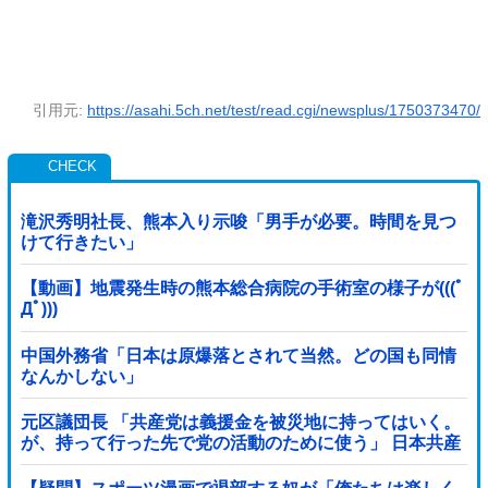
引用元:
https://asahi.5ch.net/test/read.cgi/newsplus/1750373470/
滝沢秀明社長、熊本入り示唆「男手が必要。時間を見つ
けて行きたい」
【動画】地震発生時の熊本総合病院の手術室の様子が(((ﾟ
Дﾟ)))
中国外務省「日本は原爆落とされて当然。どの国も同情
なんかしない」
元区議団長 「共産党は義援金を被災地に持ってはいく。
が、持って行った先で党の活動のために使う」 日本共産
党「事実ではありません」