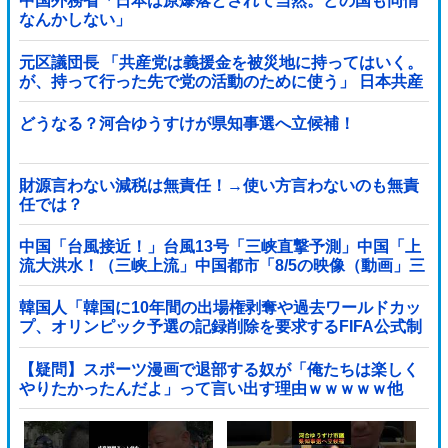
中国外務省「日本は原爆落とされて当然。どの国も同情
なんかしない」
元区議団長 「共産党は義援金を被災地に持ってはいく。
が、持って行った先で党の活動のために使う」 日本共産
党「事実ではありません」
どうなる？河合ゆうすけが県知事選へ立候補！
財源言わない減税は無責任！→使い方言わないのも無責
任では？
中国「台風接近！」台風13号「三峡直撃予測」中国「上
流大洪水！（三峡上流」中国都市「8/5の映像（動画」三
峡ダム「緊急放流（決壊危機」中国「下流大水害（震え
声」→
韓国人「韓国に10年間の出場権剥奪や過去ワールドカッ
プ、オリンピック予選の記録削除を要求するFIFA公式制
裁を海外メディアが報道！」
【疑問】スポーツ漫画で退部する奴が「俺たちは楽しく
やりたかったんだよ」って言い出す理由ｗｗｗｗｗ他