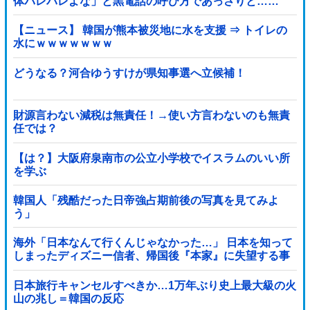
体バレバレよな」と黒電話の呼び方であっさりと……
【ニュース】 韓国が熊本被災地に水を支援 ⇒ トイレの
水にｗｗｗｗｗｗｗ
どうなる？河合ゆうすけが県知事選へ立候補！
財源言わない減税は無責任！→使い方言わないのも無責
任では？
【は？】大阪府泉南市の公立小学校でイスラムのいい所
を学ぶ
韓国人「残酷だった日帝強占期前後の写真を見てみよ
う」
海外「日本なんて行くんじゃなかった…」 日本を知って
しまったディズニー信者、帰国後『本家』に失望する事
態に
日本旅行キャンセルすべきか…1万年ぶり史上最大級の火
山の兆し＝韓国の反応