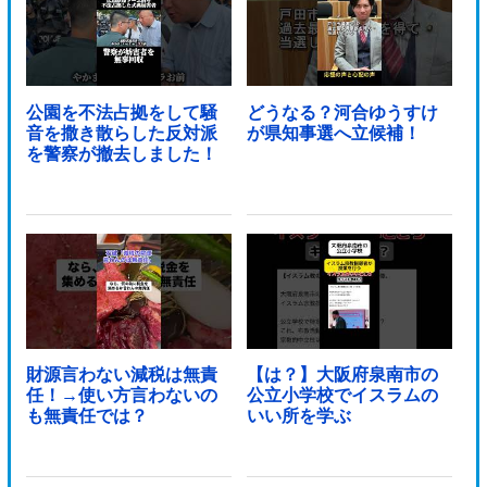
公園を不法占拠をして騒
どうなる？河合ゆうすけ
音を撒き散らした反対派
が県知事選へ立候補！
を警察が撤去しました！
財源言わない減税は無責
【は？】大阪府泉南市の
任！→使い方言わないの
公立小学校でイスラムの
も無責任では？
いい所を学ぶ