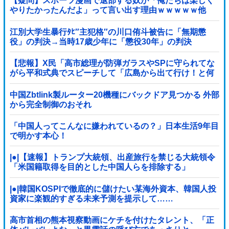
【疑問】スポーツ漫画で退部する奴が「俺たちは楽しく
やりたかったんだよ」って言い出す理由ｗｗｗｗｗ他
江別大学生暴行ﾀﾋ″主犯格″の川口侑斗被告に「無期懲
役」の判決→当時17歳少年に「懲役30年」の判決
【悲報】X民「高市総理が防弾ガラスやSPに守られてな
がら平和式典でスピーチして「広島から出て行け！と何
度も叫ばれるような人！」 ← 突っ込み殺到 ………
中国Zbtlink製ルーター20機種にバックドア見つかる 外部
から完全制御のおそれ
「中国人ってこんなに嫌われているの？」日本生活9年目
で明かす本心！
|●|【速報】トランプ大統領、出産旅行を禁じる大統領令
「米国籍取得を目的とした中国人らを排除する」
|●|韓国KOSPIで徹底的に儲けたい某海外資本、韓国人投
資家に楽観的すぎる未来予測を提示して……
高市首相の熊本視察動画にケチを付けたタレント、「正