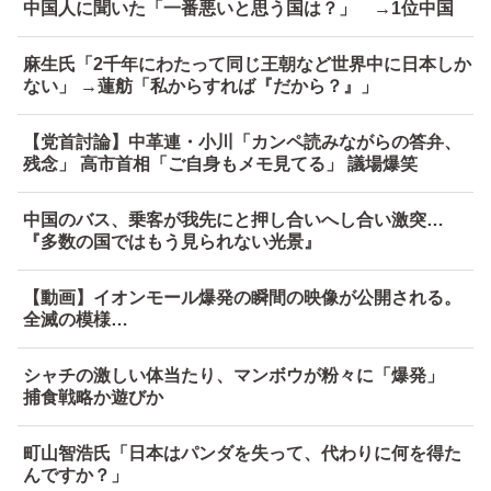
中国人に聞いた「一番悪いと思う国は？」 →1位中国
麻生氏「2千年にわたって同じ王朝など世界中に日本しか
ない」 →蓮舫「私からすれば『だから？』」
【党首討論】中革連・小川「カンペ読みながらの答弁、
残念」 高市首相「ご自身もメモ見てる」 議場爆笑
中国のバス、乗客が我先にと押し合いへし合い激突…
『多数の国ではもう見られない光景』
【動画】イオンモール爆発の瞬間の映像が公開される。
全滅の模様…
シャチの激しい体当たり、マンボウが粉々に「爆発」
捕食戦略か遊びか
町山智浩氏「日本はパンダを失って、代わりに何を得た
んですか？」