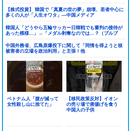
【株式投資】 韓国で「真夏の世の夢」崩壊、若者中心に
多くの人が「人生オワタ」―中国メディア
韓国人「どうやら五輪サッカー日韓戦でも審判の接待が
あった模様…」→「メダル剥奪なのでは…？（ブルブ
ル」＝韓国の反応
中国外務省、広島原爆投下に関して「同情を得ようと核
被害者の立場を政治利用」と主張！他
ベトナム人「腹が減って
【移民政策反対】イオン
女性殺し山に捨てた」
の売り場で唐揚げを食う
中国人の子供