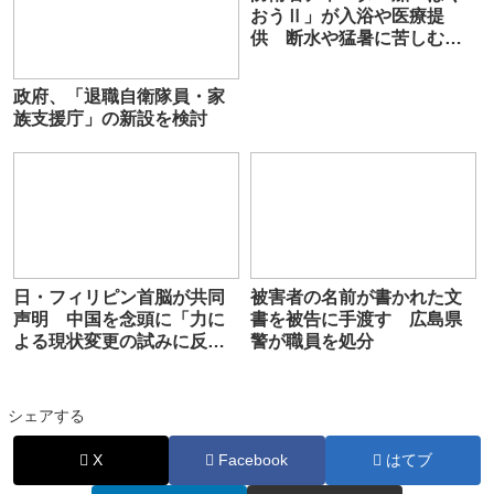
おうⅡ」が入浴や医療提
供 断水や猛暑に苦しむ熊
本の被災者支援
政府、「退職自衛隊員・家
族支援庁」の新設を検討
日・フィリピン首脳が共同
被害者の名前が書かれた文
声明 中国を念頭に「力に
書を被告に手渡す 広島県
よる現状変更の試みに反対
警が職員を処分
する」
シェアする
X
Facebook
はてブ