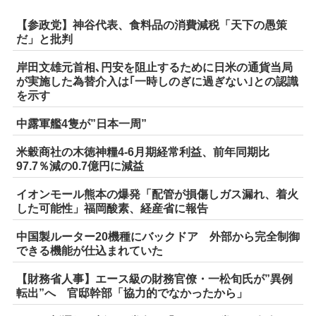
【参政党】神谷代表、食料品の消費減税「天下の愚策
だ」と批判
岸田文雄元首相､円安を阻止するために日米の通貨当局
が実施した為替介入は｢一時しのぎに過ぎない｣との認識
を示す
中露軍艦4隻が”日本一周”
米穀商社の木徳神糧4-6月期経常利益、前年同期比
97.7％減の0.7億円に減益
イオンモール熊本の爆発「配管が損傷しガス漏れ、着火
した可能性」福岡酸素、経産省に報告
中国製ルーター20機種にバックドア 外部から完全制御
できる機能が仕込まれていた
【財務省人事】エース級の財務官僚・一松旬氏が”異例
転出”へ 官邸幹部「協力的でなかったから」