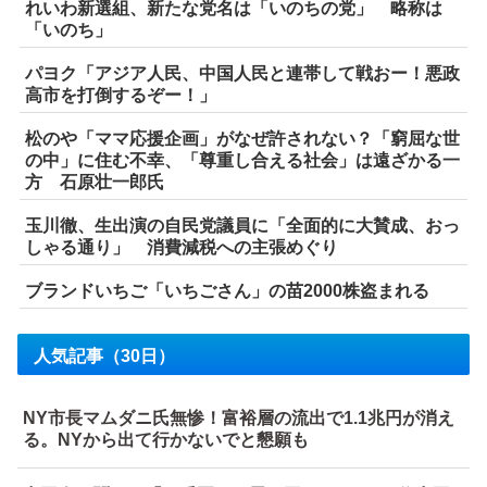
れいわ新選組、新たな党名は「いのちの党」 略称は
「いのち」
パヨク「アジア人民、中国人民と連帯して戦おー！悪政
高市を打倒するぞー！」
松のや「ママ応援企画」がなぜ許されない？「窮屈な世
の中」に住む不幸、「尊重し合える社会」は遠ざかる一
方 石原壮一郎氏
玉川徹、生出演の自民党議員に「全面的に大賛成、おっ
しゃる通り」 消費減税への主張めぐり
ブランドいちご「いちごさん」の苗2000株盗まれる
人気記事（30日）
NY市長マムダニ氏無惨！富裕層の流出で1.1兆円が消え
る。NYから出て行かないでと懇願も