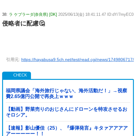
38:
ラ ケブラーダ(奈良県) [DK]
2025/06/13(金) 18:41:11.47 ID:dY/7myEC0
侵略者に配慮🤔
引用元:
https://hayabusa9.5ch.net/test/read.cgi/news/1749806717/
福岡県議会「海外旅行じゃない、海外活動だ！」→視察
費2.65億円公開で再炎上ｗｗｗ
【動画】野菜売りのおじさんにドローンを特攻させるお
そロシア。
【速報】影山優佳（25）、『爆弾発言』キタァアアアア
アーーーーー！！