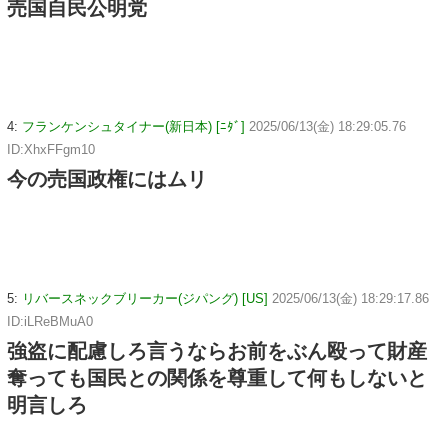
売国自民公明党
4:
フランケンシュタイナー(新日本) [ﾆﾀﾞ]
2025/06/13(金) 18:29:05.76
ID:XhxFFgm10
今の売国政権にはムリ
5:
リバースネックブリーカー(ジパング) [US]
2025/06/13(金) 18:29:17.86
ID:iLReBMuA0
強盗に配慮しろ言うならお前をぶん殴って財産
奪っても国民との関係を尊重して何もしないと
明言しろ