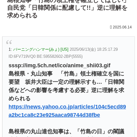
自民党「日韓関係に配慮して!!」逆に理解を
求められる
2025.06.14
1:
バーニングハンマー(みょ) [US]
2025/06/13(金) 18:25:17.29
ID:6FV719VQ0 BE:595582602-2BP(5555)
sssp://img.5ch.net/ico/anime_shii03.gif
島根県・丸山知事 「竹島」領土権確立を国に
要望 坂井大臣は一定の理解示すも…「日韓関
係などへの影響を考慮する必要」逆に理解を求
められる
https://news.yahoo.co.jp/articles/104c5ecd89
a2bc1ca8c23e925aaca98744d38fbe
島根県の丸山達也知事は、「竹島の日」の閣議