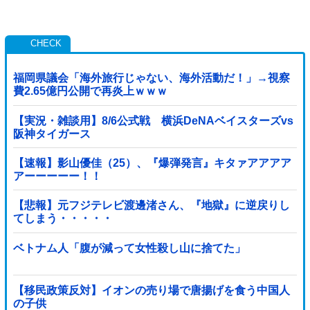
福岡県議会「海外旅行じゃない、海外活動だ！」→視察
費2.65億円公開で再炎上ｗｗｗ
【実況・雑談用】8/6公式戦 横浜DeNAベイスターズvs
阪神タイガース
【速報】影山優佳（25）、『爆弾発言』キタァアアアア
アーーーーー！！
【悲報】元フジテレビ渡邊渚さん、『地獄』に逆戻りし
てしまう・・・・・
ベトナム人「腹が減って女性殺し山に捨てた」
【移民政策反対】イオンの売り場で唐揚げを食う中国人
の子供