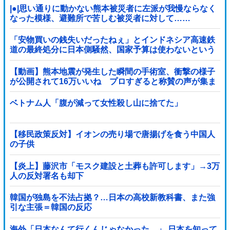
|●|思い通りに動かない熊本被災者に左派が我慢ならなく
なった模様、避難所で苦しむ被災者に対して……
「安物買いの銭失いだったねぇ」とインドネシア高速鉄
道の最終処分に日本側騒然、国家予算は使わないという
と何が財源なんだ？
【動画】熊本地震が発生した瞬間の手術室、衝撃の様子
が公開されて16万いいね プロすぎると称賛の声が集ま
る
ベトナム人「腹が減って女性殺し山に捨てた」
【移民政策反対】イオンの売り場で唐揚げを食う中国人
の子供
【炎上】藤沢市「モスク建設と土葬も許可します」→3万
人の反対署名も却下
韓国が独島を不法占拠？…日本の高校新教科書、また強
引な主張＝韓国の反応
海外「日本なんて行くんじゃなかった…」 日本を知って