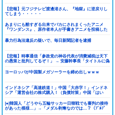
【悲報】元フジテレビ渡邊渚さん、『地獄』に逆戻りし
てしまう・・・・・
あまりにも酷すぎる出来でバカにされまくったアニメ
『ワンダンス』、原作者本人が手書きアニメを投稿した
結果・・・ｗｗｗｗｗｗ他
暴力行為法違反の疑いで、毎日新聞記者を逮捕
【悲報】時事通信「参政党の神谷代表が消費減税は天下
の愚策と批判してるぞ！」 → 安藤幹事長「タイトルに偽
りあり！『参政党は消費税廃止派、減税派』」ｗｗｗｗ
ｗｗｗｗ
ヨーロッパが中国製メガソーラーを締め出しｗｗｗ
インドネシア「高速鉄道！」中国「大赤字！」インドネ
シア「運営会社の株式購入！（負債対策」中国「はい
（巨額負債」インドネシア「700km延伸計画！（実質中
止」→
|●|韓国人「どうやら五輪サッカー日韓戦でも審判の接待
があった模様…」→「メダル剥奪なのでは…？（ﾌﾞﾙﾌﾞ
ﾙ」＝韓国の反応