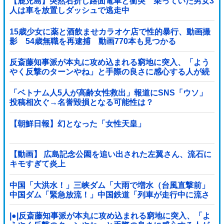
【鹿児島】突然右折し路面電車と衝突 乗っていた男女3
人は車を放置しダッシュで逃走中
15歳少女に薬と酒飲ませカラオケ店で性的暴行、動画撮
影 54歳無職を再逮捕 動画770本も見つかる
反斎藤知事派が本丸に攻め込まれる窮地に突入、「よう
やく反撃のターンやね」と手際の良さに感心する人が続
出中他
「ベトナム人5人が高齢女性救出」報道にSNS「ウソ」
投稿相次ぐ→名誉毀損となる可能性は？
【朝鮮日報】幻となった「女性天皇」
【動画】 広島記念公園を追い出された左翼さん、流石に
キモすぎて炎上
中国「大洪水！」三峡ダム「大雨で増水（台風直撃前」
中国ダム「緊急放流！」中国鉄道「列車が走行中に流さ
れる」中国避難所「支援物資は有料です」謎の勢力
「え」→
|●|反斎藤知事派が本丸に攻め込まれる窮地に突入、「よ