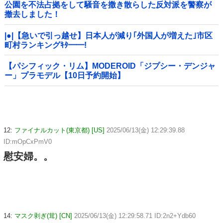
公園を不法占拠をして騒音を撒き散らした反対派を警察が
撤去しました！
|●|【急いで引っ越せ】日本人が減り｢外国人が増えた｣市区
町村ランキングｷﾀ━━!
【パシフィック・リム】MODEROID「ジプシー・デンジャ
ー」プラモデル【10日予約開始】
12:
ファイナルカット(東京都) [US]
2025/06/13(金) 12:29:39.88
ID:mOpCxPmV0
慰安婦。。
14:
マスク剥ぎ(茸) [CN]
2025/06/13(金) 12:29:58.71 ID:2n2+Ydb60