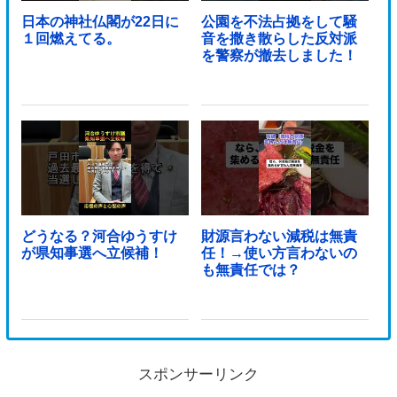
日本の神社仏閣が22日に
公園を不法占拠をして騒
１回燃えてる。
音を撒き散らした反対派
を警察が撤去しました！
どうなる？河合ゆうすけ
財源言わない減税は無責
が県知事選へ立候補！
任！→使い方言わないの
も無責任では？
スポンサーリンク