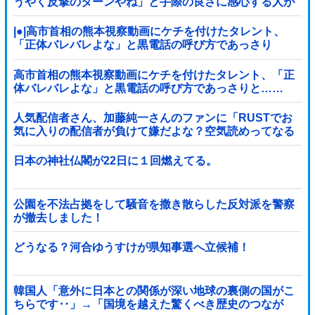
うやく反撃のターンやね」と手際の良さに感心する人が
続出中
|●|高市首相の熊本視察動画にケチを付けたタレント、
「正体バレバレよな」と黒電話の呼び方であっさり
と……
高市首相の熊本視察動画にケチを付けたタレント、「正
体バレバレよな」と黒電話の呼び方であっさりと……
人気配信者さん、加藤純一さんのファンに「RUSTでお
気に入りの配信者が負けて嫌だよな？空気読めってなる
よな？その結果がVCR。お前らVCR向いて...
日本の神社仏閣が22日に１回燃えてる。
公園を不法占拠をして騒音を撒き散らした反対派を警察
が撤去しました！
どうなる？河合ゆうすけが県知事選へ立候補！
韓国人「意外に日本との関係が深い地球の裏側の国がこ
ちらです‥」→「国境を越えた驚くべき歴史のつなが