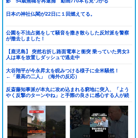
影 54歳無職を再逮捕 動画770本も見つかる
日本の神社仏閣が22日に１回燃えてる。
公園を不法占拠をして騒音を撒き散らした反対派を警察
が撤去しました！
【鹿児島】 突然右折し路面電車と衝突 乗っていた男女3
人は車を放置しダッシュで逃走中
大谷翔平が今永昇太を睨みつける様子に全米騒然！
←「最高の二人」（海外の反応）
反斎藤知事派が本丸に攻め込まれる窮地に突入、「よう
やく反撃のターンやね」と手際の良さに感心する人が続
出中他