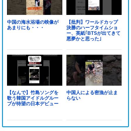
中国の海水浴場の映像が
【批判】ワールドカップ
あまりにも・・・
決勝のハーフタイムショ
ー、英紙｢BTSが出てきて
悪夢かと思った｣
【なんで】竹島ソングを
中国人による密漁が止ま
歌う韓国アイドルグルー
らない
プが待望の日本デビュー