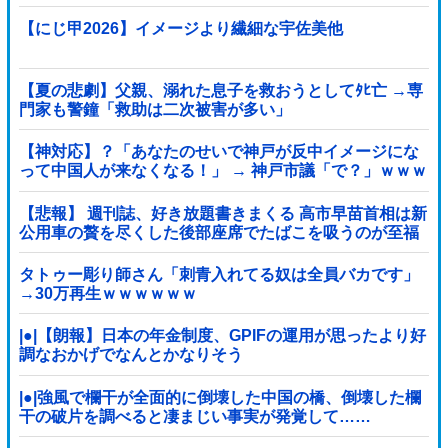
【にじ甲2026】イメージより繊細な宇佐美他
【夏の悲劇】父親、溺れた息子を救おうとしてﾀﾋ亡 →専
門家も警鐘「救助は二次被害が多い」
【神対応】？「あなたのせいで神戸が反中イメージにな
って中国人が来なくなる！」 → 神戸市議「で？」ｗｗｗ
ｗｗｗｗｗｗｗｗｗｗｗｗ
【悲報】 週刊誌、好き放題書きまくる 高市早苗首相は新
公用車の贅を尽くした後部座席でたばこを吸うのが至福
の時間「どんどん延びる乗車時間」
タトゥー彫り師さん「刺青入れてる奴は全員バカです」
→30万再生ｗｗｗｗｗｗ
|●|【朗報】日本の年金制度、GPIFの運用が思ったより好
調なおかげでなんとかなりそう
|●|強風で欄干が全面的に倒壊した中国の橋、倒壊した欄
干の破片を調べると凄まじい事実が発覚して……