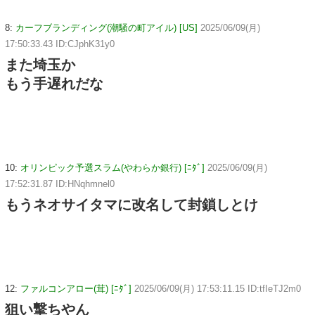
8:
カーフブランディング(潮騒の町アイル) [US]
2025/06/09(月)
17:50:33.43 ID:CJphK31y0
また埼玉か
もう手遅れだな
10:
オリンピック予選スラム(やわらか銀行) [ﾆﾀﾞ]
2025/06/09(月)
17:52:31.87 ID:HNqhmnel0
もうネオサイタマに改名して封鎖しとけ
12:
ファルコンアロー(茸) [ﾆﾀﾞ]
2025/06/09(月) 17:53:11.15 ID:tfIeTJ2m0
狙い撃ちやん