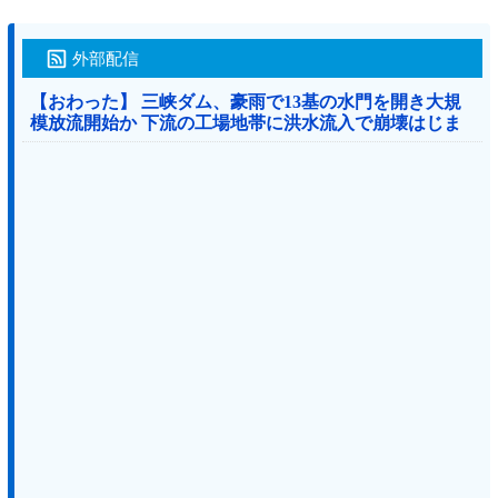
外部配信
【おわった】 三峡ダム、豪雨で13基の水門を開き大規
模放流開始か 下流の工場地帯に洪水流入で崩壊はじま
る