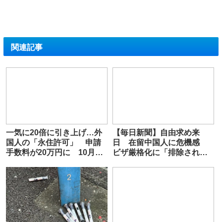
関連記事
一気に20倍に引き上げ…外
【毎日新聞】自由求め来
国人の「永住許可」 申請
日 在留中国人に危機感
手数料が20万円に 10月1
ビザ厳格化に「排除されて
日の施行目指す
しまう」