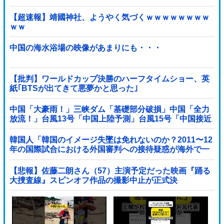
【超速報】靖國神社、ようやく気づくｗｗｗｗｗｗｗｗ
ｗｗ
中国の海水浴場の映像があまりにも・・・
【批判】ワールドカップ決勝のハーフタイムショー、英
紙｢BTSが出てきて悪夢かと思った｣
中国「大豪雨！」三峡ダム「基礎部分破損」中国「全力
放流！」台風13号「中国上陸予測」台風15号「中国接近
（画像」中国「台風同時上陸！（穀物生産が壊滅危機」
→
韓国人「韓国のイメージ失墜は免れないのか？2011〜12
年の国際試合における外国審判への接待疑惑が海外で一
斉に報じられる‥」
【悲報】佐藤二朗さん（57）主演予定だった映画『踊る
大捜査線』スピンオフ作品の撮影中止が正式決
定・・・・・・・・・他