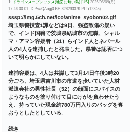
1:
ドラゴンスープレックス(地図に無い島) [US]
2025/06/09(月)
17:46:00.01 ID:PvaQAagj0 BE:828293379-PLT(12345)
sssp://img.5ch.net/ico/anime_syobon02.gif
埼玉県警捜査1課などは9日、強盗致傷の疑い
で、インド国籍で茨城県結城市の無職、シャル
マ・アマン容疑者（31）らインド人とネパール
人の4人を逮捕したと発表した。県警は認否につ
いて明らかにしていない。
逮捕容疑は、4人は共謀して3月14日午後3時20
分ごろ、埼玉県吉川市の市道を歩いていた人材
派遣会社の男性社長（52）の顔面にスパイスの
ようなものを塗り付けて目にけがを負わせたう
え、持っていた現金約780万円入りのバッグを奪
おうとしたとしている。
続き