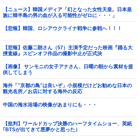
【ニュース】韓国メディア「幻となった女性天皇。日本皇
族に韓半島の男の血が入る可能性がゼロに・・・」
【悲報】韓国、ロシアウクライナ戦争に参戦へ！！！
【悲報】佐藤二朗さん（57）主演予定だった映画『踊る大
捜査線』スピンオフ作品の撮影中止が正式決
定・・・・・・・・・他
【画像】 サンモニの女子アナさん、日曜の朝から素材を提
供してしまう
海外「”京都の鳥”は良いぞ」小規模だけどお勧めな日本の
観光名所／お店に対する海外の反応
中国の海水浴場の映像があまりにも・・・
【批判】ワールドカップ決勝のハーフタイムショー、英紙
｢BTSが出てきて悪夢かと思った｣