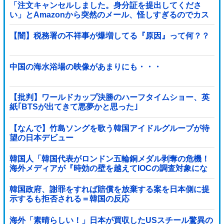
「注文キャンセルしました。身分証を提出してくださ
い」とAmazonから突然のメール、怪しすぎるのでカス
タマーに確認したら……
【闇】税務署の不祥事が爆増してる『原因』って何？？
中国の海水浴場の映像があまりにも・・・
【批判】ワールドカップ決勝のハーフタイムショー、英
紙｢BTSが出てきて悪夢かと思った｣
【なんで】竹島ソングを歌う韓国アイドルグループが待
望の日本デビュー
韓国人「韓国代表がロンドン五輪銅メダル剥奪の危機！
海外メディアが『時効の壁を越えてIOCの調査対象にな
り得る』と報道！」
韓国政府、謝罪をすれば賠償を放棄する案を日本側に提
示するも拒否される＝韓国の反応
海外「素晴らしい！」日本が買収したUSスチール驚異の