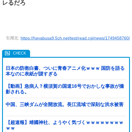
レるだろ
引用元:
https://hayabusa9.5ch.net/test/read.cgi/news/1749458760/
日本の防衛白書、ついに青春アニメ化ｗｗｗ 国防を語る
本なのに表紙が謎すぎる
【動画】急病人？横須賀の国道16号でおかしな事故が撮
影される。
中国、三峡ダムが全開放流。長江流域で深刻な洪水被害
【超速報】靖國神社、ようやく気づくｗｗｗｗｗｗｗｗ
ｗｗ