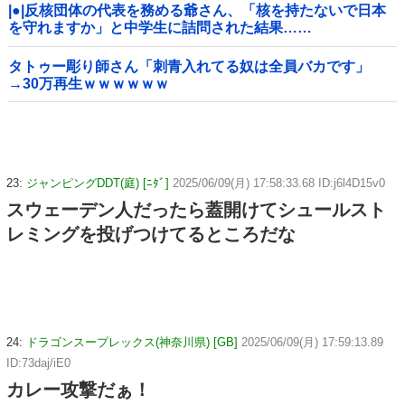
|●|反核団体の代表を務める爺さん、「核を持たないで日本
を守れますか」と中学生に詰問された結果……
タトゥー彫り師さん「刺青入れてる奴は全員バカです」
→30万再生ｗｗｗｗｗｗ
23:
ジャンピングDDT(庭) [ﾆﾀﾞ]
2025/06/09(月) 17:58:33.68 ID:j6l4D15v0
スウェーデン人だったら蓋開けてシュールスト
レミングを投げつけてるところだな
24:
ドラゴンスープレックス(神奈川県) [GB]
2025/06/09(月) 17:59:13.89
ID:73daj/iE0
カレー攻撃だぁ！