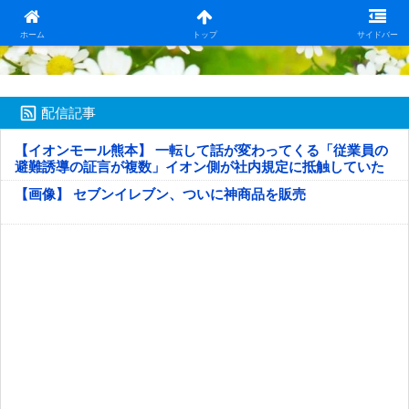
日本第一！ニュース録
ホーム
トップ
サイドバー
配信記事
【イオンモール熊本】 一転して話が変わってくる「従業員の
避難誘導の証言が複数」イオン側が社内規定に抵触していた
疑い
【画像】 セブンイレブン、ついに神商品を販売