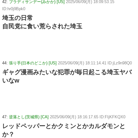
42:
ブラディサンデー(みかか) [US]
2025/06/09(月) 18:09:53.15
ID:hr0j9Bpk0
埼玉の日常
自民党に食い荒らされた埼玉
44:
張り手(日本のどこか) [US]
2025/06/09(月) 18:11:14.41 ID:jLz9n98Q0
ギャグ漫画みたいな犯罪が毎日起こる埼玉ヤバ
いなw
47:
逆落とし(茨城県) [CA]
2025/06/09(月) 18:16:17.65 ID:FIjKFKQX0
レッドペッパーとかクミンとかカルダモンと
か？