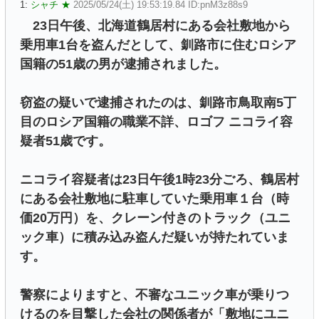
1:
シャチ ★
2025/05/24(土) 19:53:19.84 ID:pnM3z88s9
23日午後、北海道鶴居村にある会社敷地から
乗用車1台を盗んだとして、釧路市に住むロシア
国籍の51歳の男が逮捕されました。
窃盗の疑いで逮捕されたのは、釧路市鳥取南5丁
目のロシア国籍の職業不詳、ロゴフ ニコライ容
疑者51歳です。
ニコライ容疑者は23日午後1時23分ごろ、鶴居村
にある会社敷地に駐車していた乗用車１台（時
価20万円）を、クレーン付きのトラック（ユニ
ック車）に積み込み盗んだ疑いが持たれていま
す。
警察によりますと、不審なユニック車が乗りつ
けるのを目撃した会社の関係者が「敷地にユニ