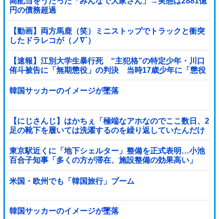
高配当をうたった「みんなで大家さん」→実態は2881億
円の債務超過
【動画】両方馬鹿（笑）ミニストップでトラックと衝突
したドラレコが（ノ∇`）
【速報】江別大学生暴行死 “主犯格”の特定少年・川口
侑斗被告に「無期懲役」の判決 当時17歳少年に「懲役
30年」の判決
韓国サッカーのイメージが墜落
【にじさんじ】はかちぇ「極端なアホなのでここ数日、2
足の靴下を履いては洗濯するのを繰り返していたんだけ
ど今日15足買った」他
東京駅近くに「地下シェルター」整備を正式表明…小池
百合子知事「多くの方が滞在、施設整備の効果高い」
米国・欧州でも「韓国旅行」ブーム
韓国サッカーのイメージが墜落