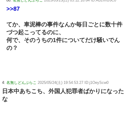
88:
名無しどんぶらこ
2025/05/25(日) 03:12:18.64 ID:ABzImz6C0
>>87
てか、車泥棒の事件なんか毎日ごとに数十件
づつ起こってるのに、
何で、そのうちの1件についてだけ騒いでん
の？
4:
名無しどんぶらこ
2025/05/24(土) 19:54:53.27 ID:j1OeyScw0
日本中あちこち、外国人犯罪者ばかりになった
な