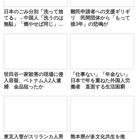
日本のごみ分別「洗って捨
難民申請者への支援ギリギ
てる」→中国人「洗うのは
リ 民間団体から「もって
無駄」「燃やせば同じ」
後3年」の悲鳴が
「誰も見てない」
世田谷一家殺害の現場に侵
「仕事ない」「年金ない」
入容疑、ベトナム人2人逮
日本で年を重ねた外国人労
捕 金品狙ったか
働者 直面する生活困窮
東京入管がスリランカ人男
熊本県が多文化共生を推