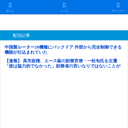
日本第一！ニュース録
ホーム
トップ
サイドバー
配信記事
中国製ルーター20機種にバックドア 外部から完全制御できる
機能が仕込まれていた
【速報】 高市政権、エース級の財務官僚・一松旬氏を左遷
「彼は協力的でなかった」財務省の言いなりではないことが
判明