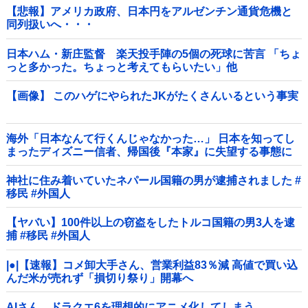
【悲報】アメリカ政府、日本円をアルゼンチン通貨危機と
同列扱いへ・・・
日本ハム・新庄監督 楽天投手陣の5個の死球に苦言 「ちょ
っと多かった。ちょっと考えてもらいたい」他
【画像】 このハゲにやられたJKがたくさんいるという事実
海外「日本なんて行くんじゃなかった…」 日本を知ってし
まったディズニー信者、帰国後『本家』に失望する事態に
神社に住み着いていたネパール国籍の男が逮捕されました #
移民 #外国人
【ヤバい】100件以上の窃盗をしたトルコ国籍の男3人を逮
捕 #移民 #外国人
|●|【速報】コメ卸大手さん、営業利益83％減 高値で買い込
んだ米が売れず「損切り祭り」開幕へ
AIさん、ドラクエ6を理想的にアニメ化してしまう