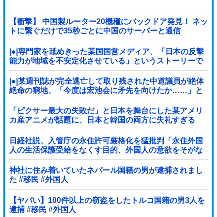
【衝撃】 中国製ルーター20機種にバックドア発見！ ネッ
トに繋ぐだけで35秒ごとに中国のサーバーと通信
|●|専門家を舐めきった某国国営メディア、「日本の反撃
能力が地域を不安定化させている」というストーリーで
番組制作を進めようとするも……
|●|某週刊誌が完全逃亡して取り残された中道議員が絶体
絶命の窮地、「今度は宏池会に矛先を向けたか……」と
節操の無さに呆れる人が続出
「ピクサー最大の失敗だ」と日本を舞台にした某アメリ
カ産アニメが話題に、日本と韓国の両方に失礼すぎる
わ……
日経社説、入管庁の永住許可厳格化を猛批判「永住外国
人の生活保護受給をなくす目的、外国人の意欲をそがな
いか懸念」「外国人を一時的な労働力ではなく、...
神社に住み着いていたネパール国籍の男が逮捕されまし
た #移民 #外国人
【ヤバい】100件以上の窃盗をしたトルコ国籍の男3人を
逮捕 #移民 #外国人