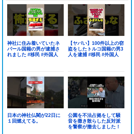
神社に住み着いていたネ
【ヤバい】100件以上の窃
パール国籍の男が逮捕さ
盗をしたトルコ国籍の男3
れました #移民 #外国人
人を逮捕 #移民 #外国人
日本の神社仏閣が22日に
公園を不法占拠をして騒
１回燃えてる。
音を撒き散らした反対派
を警察が撤去しました！