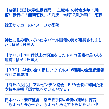
【速報】江別大学生暴行死 “主犯格”の特定少年・川口
侑斗被告に「無期懲役」の判決 当時17歳少年に「懲役
30年」の判決
韓国サッカーのイメージが墜落
神社に住み着いていたネパール国籍の男が逮捕されまし
た #移民 #外国人
【ヤバい】100件以上の窃盗をしたトルコ国籍の男3人を
逮捕 #移民 #外国人
【BBC】 AI使い全く新しいウイルス16種類の全遺伝情報
設計に初成功
【海外の反応】 アルゼンチン協会、FIFA会長に確固たる
支持を表明「隠す気もないんだなｗ」
日本ハム・新庄監督 楽天投手陣の5個の死球に苦言
「ちょっと多かった。ちょっと考えてもらいたい」他