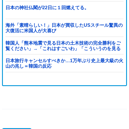
日本の神社仏閣が22日に１回燃えてる。
海外「素晴らしい！」日本が買収したUSスチール驚異の
大復活に米国人が大喜び
韓国人「熊本地震で見る日本の土木技術の完全勝利をご
覧ください」→「これはすごいわ」「こういうのを見る
と日本人は何か適当に作る感じがしない・・・」「あれ
がまさに経験値である」
日本旅行キャンセルすべきか…1万年ぶり史上最大級の火
山の兆し＝韓国の反応