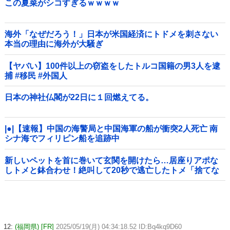
この夏菜がシコすぎるｗｗｗｗ
海外「なぜだろう！」日本が米国経済にトドメを刺さない
本当の理由に海外が大騒ぎ
【ヤバい】100件以上の窃盗をしたトルコ国籍の男3人を逮
捕 #移民 #外国人
日本の神社仏閣が22日に１回燃えてる。
|●|【速報】中国の海警局と中国海軍の船が衝突2人死亡 南
シナ海でフィリピン船を追跡中
新しいペットを首に巻いて玄関を開けたら…居座りアポな
しトメと鉢合わせ！絶叫して20秒で逃亡したトメ「捨てな
いと二度と行ってあげない！」←もう来なくて大丈夫です
ｗ
12:
(福岡県) [FR]
2025/05/19(月) 04:34:18.52 ID:Bq4kq9D60