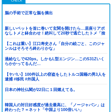
脳の手術で正常な脳を摘出
新しいペットを首に巻いて玄関を開けたら…居座りアポ
なしトメと鉢合わせ！絶叫して20秒で逃亡したトメ「捨
てないと二度と行ってあげない！」←もう来なくて大丈
夫ですｗ
【これは重い】江口寿史さん「自分の絵ごと、このジャ
ンルはそろそろ終わりかな」
過給なしで420ps。しかもL型エンジン…このS31Zいく
らかかってるんだ…
【ヤバい】100件以上の窃盗をしたトルコ国籍の男3人を
逮捕 #移民 #外国人
日本の神社仏閣が22日に１回燃えてる。
韓国人の対日好感度が過去最高に、「ノージャパン」は
終わった？＝ネット「中国より100倍いい」