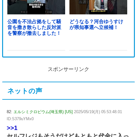
公園を不法占拠をして騒
どうなる？河合ゆうすけ
音を撒き散らした反対派
が県知事選へ立候補！
を警察が撤去しました！
スポンサーリンク
ネットの声
82:
エルシミクロビウム(埼玉県) [US]
2025/05/19(月) 05:53:48.01
ID:S379uYMx0
>>1
セルフレジもそうだけどもともと代金に入っ