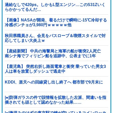
過給なしで420ps。しかもL型エンジン…このS31Zいく
らかかってるんだ…
【画像】NASAが開発、着るだけで瞬時に-15℃冷却する
冷感ポンチョが3,980円ｗｗｗｗｗ他
秋田県職員さん、会見をバスローブ＆喫煙スタイルで対
応してしまい大炎上ｗ
【産経新聞】 中共の海警局と海軍の船が衝突2人死亡
南シナ海でフィリピン船を追跡中、公表までに1年
【鹿児島】 突然右折し路面電車と衝突 乗っていた男女3
人は車を放置しダッシュで逃走中
KDDI、楽天への回線貸し出し終了へ 都市部で9月末に
|●|防弾ガラスの件で誤情報を拡散した左派、間違いを指
摘されても頑として認めなかった結果……
|●|激混みのはずの東京駅で鍵が空いているコインロッカ