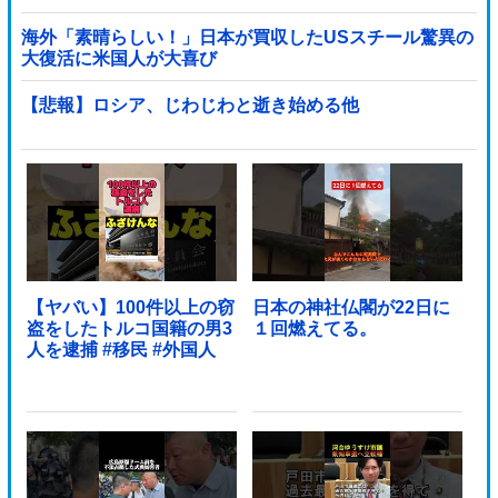
海外「素晴らしい！」日本が買収したUSスチール驚異の
大復活に米国人が大喜び
【悲報】ロシア、じわじわと逝き始める他
【ヤバい】100件以上の窃
日本の神社仏閣が22日に
盗をしたトルコ国籍の男3
１回燃えてる。
人を逮捕 #移民 #外国人