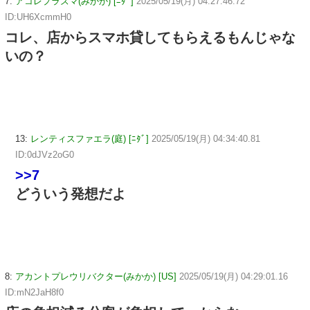
7:
アコレプラズマ(みかか) [ﾆﾀﾞ]
2025/05/19(月) 04:27:46.72
ID:UH6XcmmH0
コレ、店からスマホ貸してもらえるもんじゃな
いの？
13:
レンティスファエラ(庭) [ﾆﾀﾞ]
2025/05/19(月) 04:34:40.81
ID:0dJVz2oG0
>>7
どういう発想だよ
8:
アカントプレウリバクター(みかか) [US]
2025/05/19(月) 04:29:01.16
ID:mN2JaH8f0