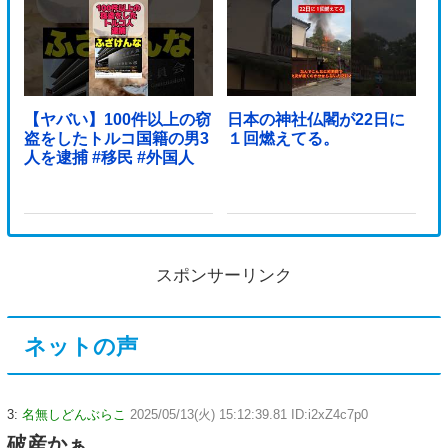
【ヤバい】100件以上の窃
日本の神社仏閣が22日に
盗をしたトルコ国籍の男3
１回燃えてる。
人を逮捕 #移民 #外国人
スポンサーリンク
ネットの声
3:
名無しどんぶらこ
2025/05/13(火) 15:12:39.81 ID:i2xZ4c7p0
破産かぁ