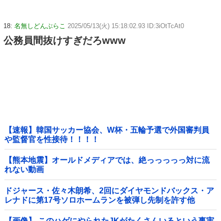
18:
名無しどんぶらこ
2025/05/13(火) 15:18:02.93 ID:3iOtTcAt0
公務員間抜けすぎだろwww
【速報】韓国サッカー協会、W杯・五輪予選で外国審判員
や監督官を性接待！！！！
【熊本地震】オールドメディアでは、絶っっっっっ対に流
れない動画
ドジャース・佐々木朗希、2回にダイヤモンドバックス・ア
レナドに第17号ソロホームランを被弾し先制を許す他
【画像】 このハゲにやられたJKがたくさんいるという事実