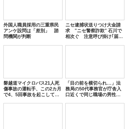
外国人職員採用の三重県民
ニセ逮捕状送りつけ大金請
アンケ設問は「差別」 諮
求 ”ニセ警察詐欺” 石川で
問機関が判断
相次ぐ 注意呼び掛け｢届い
た時点で詐欺｣
磐越道マイクロバス21人死
「目の前を横切られ…」法
傷事故の運転手、この2カ月
務局の50代事務官が庁舎入
で4、5回事故を起こしてい
口近くで同じ職場の男性職
た
員に突然”膝蹴り”