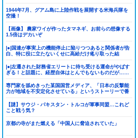
ｗｗｗｗｗｗｗｗｗｗｗ
1944年7月、グアム島に上陸作戦を展開する米海兵隊を
空撮！
【画像】 農家ワイが作ったタマネギ、お前らの想像する
1.5倍はデカいぞ
|●|国連が事実上の機能停止に陥りつつあると関係者が告
白、特に役に立たないくせに高給だけ毟り取った結
果……
|●|左遷された財務省エリートに待ち受ける運命がやばす
ぎる！と話題に、経歴自体はとんでもないものだが……
専門家を舐めきった某国国営メディア、「日本の反撃能
力が地域を不安定化させている」というストーリーで番
組制作を進めようとするも……
【謎】サウジ・パキスタン・トルコが軍事同盟…これど
こと戦う気？
京都の寺がまた燃える「中国人に脅迫されていた」