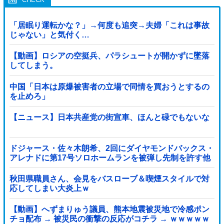
「居眠り運転かな？」→何度も追突→夫婦「これは事故
じゃない」と気付く…
【動画】ロシアの空挺兵、パラシュートが開かずに墜落
してしまう。
中国「日本は原爆被害者の立場で同情を買おうとするの
を止めろ」
【ニュース】日本共産党の街宣車、ほんと碌でもないな
ドジャース・佐々木朗希、2回にダイヤモンドバックス・
アレナドに第17号ソロホームランを被弾し先制を許す他
秋田県職員さん、会見をバスローブ＆喫煙スタイルで対
応してしまい大炎上ｗ
【動画】へずまりゅう議員、熊本地震被災地で冷感ポン
チョ配布 → 被災民の衝撃の反応がコチラ → ｗｗｗｗｗ