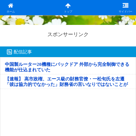
日本第一！ニュース録
ホーム
トップ
サイドバー
スポンサーリンク
配信記事
中国製ルーター20機種にバックドア 外部から完全制御できる
機能が仕込まれていた
【速報】 高市政権、エース級の財務官僚・一松旬氏を左遷
「彼は協力的でなかった」財務省の言いなりではないことが
判明