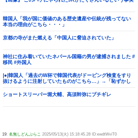
韓国人「我が国に価値のある歴史遺産や伝統が残ってない
本当の理由がこちら・・・」
京都の寺がまた燃える「中国人に脅迫されていた」
神社に住み着いていたネパール国籍の男が逮捕されました #
移民 #外国人
|●|韓国人「過去のW杯で韓国代表がドーピング検査をすり
抜けるように注射していたものがこちら…」→「恥ずかし
い…（ﾌﾞﾙﾌﾞﾙ」＝韓国の反応
ショートスリーパー堀大輔、高須幹弥にブチギレ
19:
名無しどんぶらこ
2025/05/13(火) 15:18:45.28 ID:ewdtWviT0