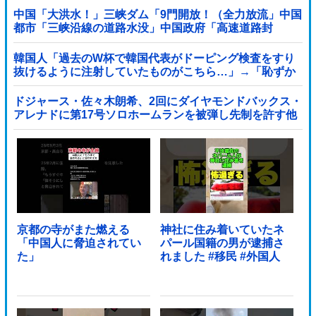
中国「大洪水！」三峡ダム「9門開放！（全力放流」中国
都市「三峡沿線の道路水没」中国政府「高速道路封
鎖！」中国ダム「緊急放流に合わせて開門（土砂崩れ発
生」→
韓国人「過去のW杯で韓国代表がドーピング検査をすり
抜けるように注射していたものがこちら…」→「恥ずか
しい…（ブルブル」＝韓国の反応
ドジャース・佐々木朗希、2回にダイヤモンドバックス・
アレナドに第17号ソロホームランを被弾し先制を許す他
京都の寺がまた燃える
神社に住み着いていたネ
「中国人に脅迫されてい
パール国籍の男が逮捕さ
た」
れました #移民 #外国人