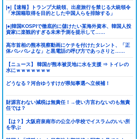
|●|【速報】トランプ大統領、出産旅行を禁じる大統領令
「米国籍取得を目的とした中国人らを排除する」
|●|韓国KOSPIで徹底的に儲けたい某海外資本、韓国人投
資家に楽観的すぎる未来予測を提示して……
高市首相の熊本視察動画にケチを付けたタレント、「正
体バレバレよな」と黒電話の呼び方であっさりと……
【ニュース】 韓国が熊本被災地に水を支援 ⇒ トイレの
水にｗｗｗｗｗｗｗ
どうなる？河合ゆうすけが県知事選へ立候補！
財源言わない減税は無責任！→使い方言わないのも無責
任では？
【は？】大阪府泉南市の公立小学校でイスラムのいい所
を学ぶ