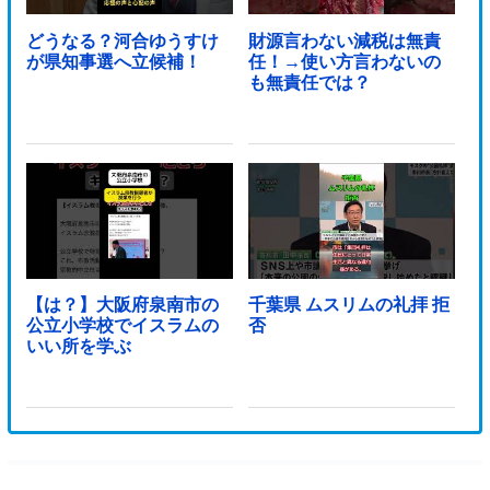
どうなる？河合ゆうすけ
財源言わない減税は無責
が県知事選へ立候補！
任！→使い方言わないの
も無責任では？
【は？】大阪府泉南市の
千葉県 ムスリムの礼拝 拒
公立小学校でイスラムの
否
いい所を学ぶ