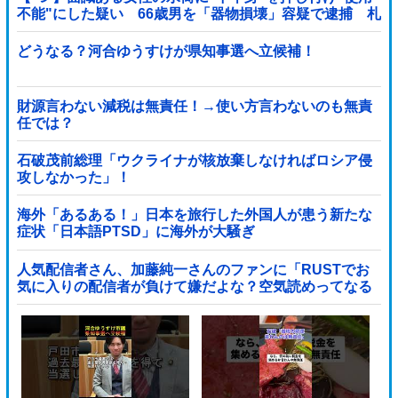
不能"にした疑い 66歳男を「器物損壊」容疑で逮捕 札
幌市
どうなる？河合ゆうすけが県知事選へ立候補！
財源言わない減税は無責任！→使い方言わないのも無責
任では？
石破茂前総理「ウクライナが核放棄しなければロシア侵
攻しなかった」！
海外「あるある！」日本を旅行した外国人が患う新たな
症状「日本語PTSD」に海外が大騒ぎ
人気配信者さん、加藤純一さんのファンに「RUSTでお
気に入りの配信者が負けて嫌だよな？空気読めってなる
よな？その結果がVCR。お前らVCR向いてるよ」→大炎
上他