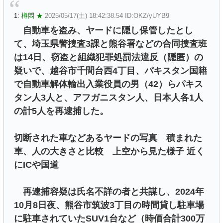
1:
樽悶 ★
2025/05/17(土) 18:42:38.54 ID:OKZ/yUYB9
自動車を盗み、ヤードに隠し保管したとし
て、埼玉県警捜査3課と熊谷署などの合同捜査班
は14日、窃盗と組織犯罪処罰法違反（隠匿）の
疑いで、越谷市千間台西4丁目、パキスタン国籍
で自動車解体輸出入業役員の男（42）らパキス
タン人3人と、アフガニスタン人、日本人各1人
の計5人を再逮捕した。
切断された車などあるヤードの写真 積まれた
車、人の大きさと比較 上空から見た様子 近く
にICや国道
再逮捕容疑は氏名不詳の者と共謀し、2024年
10月8日夜、熊谷市筑波3丁目の時間貸し駐車場
に駐車されていたSUV1台など（時価合計300万