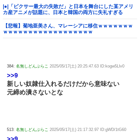
|●|「ピクサー最大の失敗だ」と日本を舞台にした某アメリ
カ産アニメが話題に、日本と韓国の両方に失礼すぎる
わ……
【悲報】菊地亜美さん、マレーシアに移住ｗｗｗｗｗｗｗ
ｗｗｗｗｗｗｗｗｗｗｗｗｗｗｗｗｗｗ
384:
名無しどんぶらこ
2025/05/17(土) 20:25:47.63 ID:kogw5Llv0
>>9
新しい奴隷仕入れるだけだから意味ない
元締め潰さないとな
513:
名無しどんぶらこ
2025/05/17(土) 21:17:32.97 ID:gWD/1tG60
>>9