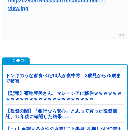
img/20250516-00000010-saitama-000-1-
view.jpg
ドンキのうなぎ食べた14人が食中毒…3歳児から75歳ま
で被害
【悲報】菊地亜美さん、マレーシアに移住ｗｗｗｗｗｗ
ｗｗｗｗｗｗｗｗｗｗｗｗｗｗｗｗｗｗｗ
【投資の闇】「銀行なら安心」と思って買った投資信
託、11年後に確認した結果……
【 つ 】面識ある女性の水筒に"下半身"を押し付け"使用