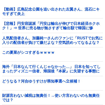
【動画】広島記念公園を追い出された左翼さん、流石にキ
モすぎて炎上
【悲報】円安容認派「円安は輸出が伸びで日本経済ホクホ
ク！」⇒ 世界に売る物が無さすぎて輸出額で韓国に惨
敗・・・
人気配信者さん、加藤純一さんのファンに「RUSTでお気に
入りの配信者が負けて嫌だよな？空気読めってなるよな？
その結果がVCR。お前らVCR向いてるよ」→大炎上他
この夏菜がシコすぎるｗｗｗｗ
海外「日本なんて行くんじゃなかった…」 日本を知ってし
まったディズニー信者、帰国後『本家』に失望する事態に
どうなる？河合ゆうすけが県知事選へ立候補！
財源言わない減税は無責任！→使い方言わないのも無責任
では？