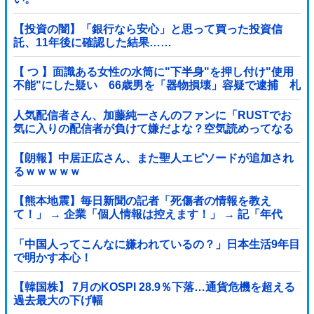
【投資の闇】「銀行なら安心」と思って買った投資信
託、11年後に確認した結果……
【 つ 】面識ある女性の水筒に"下半身"を押し付け"使用
不能"にした疑い 66歳男を「器物損壊」容疑で逮捕 札
幌市
人気配信者さん、加藤純一さんのファンに「RUSTでお
気に入りの配信者が負けて嫌だよな？空気読めってなる
よな？その結果がVCR。お前らVCR向いてるよ」→大炎
上他
【朗報】中居正広さん、また聖人エピソードが追加され
るｗｗｗｗｗ
【熊本地震】毎日新聞の記者「死傷者の情報を教え
て！」 → 企業「個人情報は控えます！」 → 記「年代
は？特定につながらないでしょ？教えてよ？教えて
よ？」
「中国人ってこんなに嫌われているの？」日本生活9年目
で明かす本心！
【韓国株】 7月のKOSPI 28.9％下落…通貨危機を超える
過去最大の下げ幅