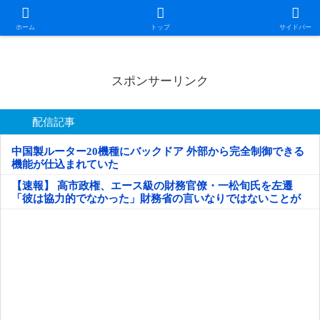
日本第一！ニュース録
ホーム
トップ
サイドバー
スポンサーリンク
配信記事
中国製ルーター20機種にバックドア 外部から完全制御できる
機能が仕込まれていた
【速報】 高市政権、エース級の財務官僚・一松旬氏を左遷
「彼は協力的でなかった」財務省の言いなりではないことが
判明