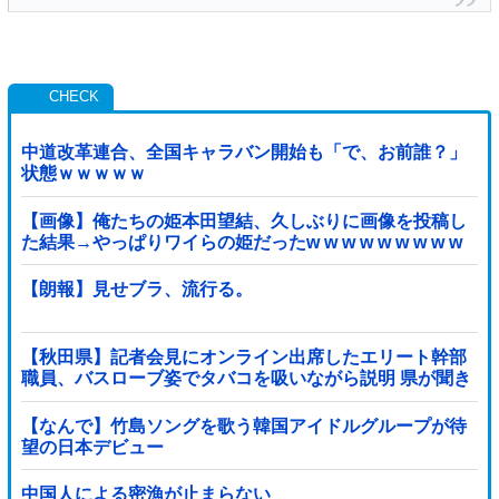
中道改革連合、全国キャラバン開始も「で、お前誰？」
状態ｗｗｗｗｗ
【画像】俺たちの姫本田望結、久しぶりに画像を投稿し
た結果→やっぱりワイらの姫だったw w w w w w w w w
w
【朗報】見せブラ、流行る。
【秋田県】記者会見にオンライン出席したエリート幹部
職員、バスローブ姿でタバコを吸いながら説明 県が聞き
取りへ
【なんで】竹島ソングを歌う韓国アイドルグループが待
望の日本デビュー
中国人による密漁が止まらない