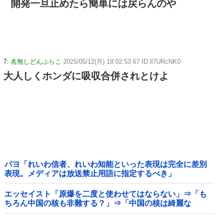
開発一旦止めたら簡単には戻らんのや
7:
名無しどんぶらこ
2025/05/12(月) 18:02:53.67 ID:ll7URcNK0
大人しくホンダに吸収合併されとけよ
パヨ「れいわ信者、れいわ知能といった表現は完全に差別
表現。メディアは放送禁止用語に指定するべき」
エッセイスト「原爆を二度と使わせてはならない」⇒「も
ちろん中国の核も非難する？」⇒「中国の核は綺麗な
核！」