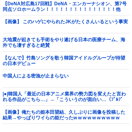
【DeNA対広島17回戦】DeNA・エンカーナシオン、第7号
同点ソロホームラン！！！！！！！！！！！！！！！他
【画像】 このハゲにやられたJKがたくさんいるという事実
大地震が起きても手術をやり遂げる日本の医療チーム、海
外でも凄すぎると絶賛
【なんで】竹島ソングを歌う韓国アイドルグループが待望
の日本デビュー
中国人による密漁が止まらない
|●|韓国人「最近の日本アニメ業界の勢力図を変えたと言わ
れる作品がこちら…」→「こういうのが面白い…（ﾌﾞﾙﾌﾞ
ﾙ」＝韓国の反応
【画像】俺たちの姫本田望結、久しぶりに画像を投稿した
結果→やっぱりワイらの姫だったw w w w w w w w w w