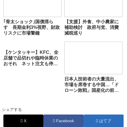
｢骨太ショック｣国債揺ら
【支援】外食、中小農家に
す 長期金利3%視野、財政
補助検討 政府与党、消費
リスクに市場警鐘
減税巡り
【ケンタッキー】KFC、全
店舗で品切れや臨時休業の
おそれ ネット注文も停
止 原因はニチレイへの不
正アクセス
日本人技術者の大量流出、
市場を席巻する中国…「ド
ローン敗戦」国産化の前途
多難
シェアする
X
Facebook
はてブ