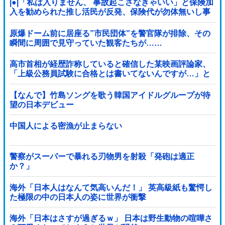
|●|「私は入りません、 事故起こさなきゃいい」と保険加
入を勧められた推し活民が反発、保険代が勿体無いし事
故起こしたとして……
原爆ドーム前に居座る”市民団体”を警官隊が排除、その
瞬間に周囲で見守っていた観客たちが……
高市首相が経歴詐称していると確信した某映画評論家、
「上級公務員試験に合格とは書いてないんですが…」と
ツッコミを受けまくり……
【なんで】竹島ソングを歌う韓国アイドルグループが待
望の日本デビュー
中国人による密漁が止まらない
警察がスーパーで暴れる刃物男を射殺「発砲は適正
か？」
海外「日本人はなんて気高いんだ！」 英高級紙も驚愕し
た極限の中の日本人の姿に世界が衝撃
海外「日本はさすが過ぎるｗ」 日本は野生動物の喧嘩さ