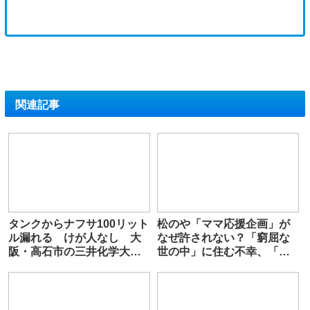
関連記事
タンクからナフサ100リット
松のや「ママ応援企画」が
ル漏れる けが人なし 大
なぜ許されない？「窮屈な
阪・高石市の三井化学大阪
世の中」に住む不幸、「尊
工場
重し合える社会」は遠ざか
る一方 石原壮一郎氏