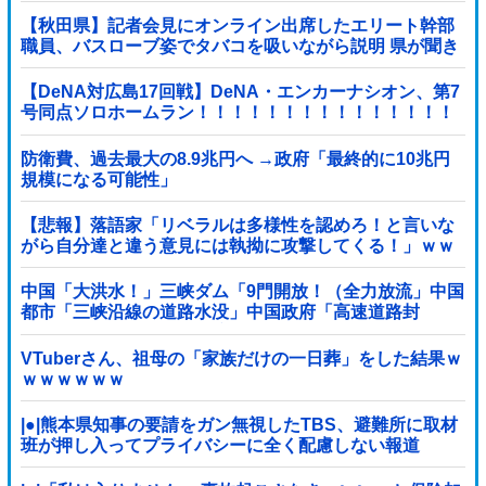
【秋田県】記者会見にオンライン出席したエリート幹部
職員、バスローブ姿でタバコを吸いながら説明 県が聞き
取りへ
【DeNA対広島17回戦】DeNA・エンカーナシオン、第7
号同点ソロホームラン！！！！！！！！！！！！！！！
他
防衛費、過去最大の8.9兆円へ →政府「最終的に10兆円
規模になる可能性」
【悲報】落語家「リベラルは多様性を認めろ！と言いな
がら自分達と違う意見には執拗に攻撃してくる！」ｗｗ
ｗｗｗｗｗｗｗｗｗｗｗｗ
中国「大洪水！」三峡ダム「9門開放！（全力放流」中国
都市「三峡沿線の道路水没」中国政府「高速道路封
鎖！」中国ダム「緊急放流に合わせて開門（土砂崩れ発
生」→
VTuberさん、祖母の「家族だけの一日葬」をした結果ｗ
ｗｗｗｗｗｗ
|●|熊本県知事の要請をガン無視したTBS、避難所に取材
班が押し入ってプライバシーに全く配慮しない報道
を……