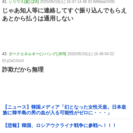
41:
シリウス(庭) [ZA]
2025/05/10(土) 16:47:14.48 ID:W68daOX80
じゃあ知人等に連絡してすぐ振り込んでもらえ
あとから払うは通用しない
43:
ダークエネルギー(ジパング) [KR]
2025/05/10(土) 16:48:04.52
ID:jZeOJIiz0
詐欺だから無理
【ニュース】韓国メディア「幻となった女性天皇。日本皇
族に韓半島の男の血が入る可能性がゼロに・・・」
【悲報】韓国、ロシアウクライナ戦争に参戦へ！！！