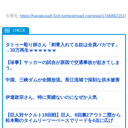
引用元:
https://hayabusa9.5ch.net/test/read.cgi/news/1746862157/
タトゥー彫り師さん「刺青入れてる奴は全員バカです」
→30万再生ｗｗｗｗｗｗ
【珍事】サッカーの試合が原因で交通事故が起きてしま
う。
中国、三峡ダムが全開放流。長江流域で深刻な洪水被害
伊達政宗さん、特に実績ないのになぜか人気
【巨人対ヤクルト19回戦】巨人、8回裏2アウト二塁から
松本剛のタイムリーツーベースでリードを4点に広げ
る！！！！！！！！他