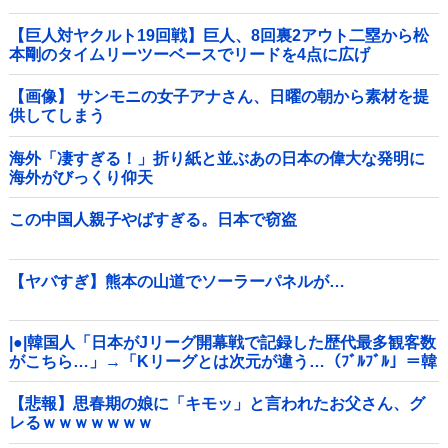
【巨人対ヤクルト19回戦】巨人、8回裏2アウト二塁から松
本剛のタイムリーツーベースでリードを4点に広げ
る！！！！！！！！他
【画像】 サンモニの女子アナさん、日曜の朝から素材を提
供してしまう
海外「凄すぎる！」折り紙と並ぶあの日本の偉大な発明に
海外がびっくり仰天
この中国人親子やばすぎる。日本で窃盗
【ヤバすぎ】熊本の山道でソーラーパネルが…
|●|韓国人「日本がJリーグ開幕戦で記録した歴代最多観客数
がこちら…」→「Kリーグとは次元が違う…（ﾌﾞﾙﾌﾞﾙ」＝韓
国の反応
【悲報】思春期の娘に「キモッ」と言われたお父さん、グ
レるｗｗｗｗｗｗｗ