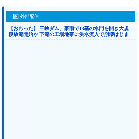
外部配信
【おわった】 三峡ダム、豪雨で13基の水門を開き大規
模放流開始か 下流の工場地帯に洪水流入で崩壊はじま
る