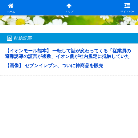
日本第一！ニュース録
ホーム
トップ
サイドバー
配信記事
【イオンモール熊本】 一転して話が変わってくる「従業員の
避難誘導の証言が複数」イオン側が社内規定に抵触していた
疑い
【画像】 セブンイレブン、ついに神商品を販売