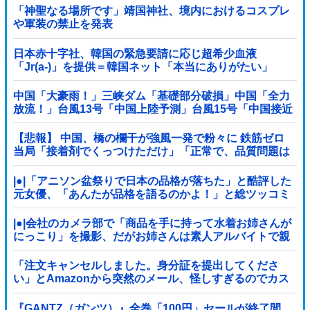
「神聖なる場所です」靖国神社、境内におけるコスプレ
や軍装の禁止を発表
日本赤十字社、韓国の緊急要請に応じ超希少血液
「Jr(a-)」を提供＝韓国ネット「本当にありがたい」
中国「大豪雨！」三峡ダム「基礎部分破損」中国「全力
放流！」台風13号「中国上陸予測」台風15号「中国接近
（画像」中国「台風同時上陸！（穀物生産が壊滅危機」
→
【悲報】 中国、橋の欄干が強風一発で粉々に 鉄筋ゼロ
当局「接着剤でくっつけただけ」「正常で、品質問題は
ない」
|●|「アニソン盆祭りで日本の品格が落ちた」と酷評した
元女優、「あんたが品格を語るのかよ！」と総ツッコミ
を食らってしまい……
|●|会社のカメラ部で「商品を手に持って水着お姉さんが
にっこり」を撮影、だがお姉さんは素人アルバイトで親
バレした結果……
「注文キャンセルしました。身分証を提出してくださ
い」とAmazonから突然のメール、怪しすぎるのでカス
タマーに確認したら……
『GANTZ（ガンツ）』全巻「100円」セールが終了間