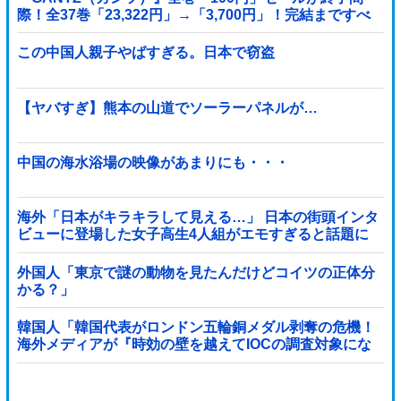
際！全37巻「23,322円」→「3,700円」！完結まですべ
て超お得に買えるこのチャンス...
この中国人親子やばすぎる。日本で窃盗
【ヤバすぎ】熊本の山道でソーラーパネルが…
中国の海水浴場の映像があまりにも・・・
海外「日本がキラキラして見える…」 日本の街頭インタ
ビューに登場した女子高生4人組がエモすぎると話題に
外国人「東京で謎の動物を見たんだけどコイツの正体分
かる？」
韓国人「韓国代表がロンドン五輪銅メダル剥奪の危機！
海外メディアが『時効の壁を越えてIOCの調査対象にな
り得る』と報道！」