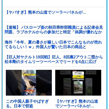
【ヤバすぎ】熊本の山道でソーラーパネルが…
【速報】 バスローブ姿の秋田県幹部職員による記者会見
問題、ラブホテルからの参加だと特定「体調が優れなか
ったため...」とは何だったのか
海外「今年、夏の暑さが厳しい日本でこんなものが売れ
てるらしい！ｗ」外国人が驚いた日本の商品と
は・・・？【海外の反応】
【巨人対ヤクルト19回戦】巨人、8回裏2アウト二塁から
松本剛のタイムリーツーベースでリードを4点に広げ
る！！！！！！！！他
この中国人親子やばすぎ
【ヤバすぎ】熊本の山道
る。日本で窃盗
でソーラーパネルが…