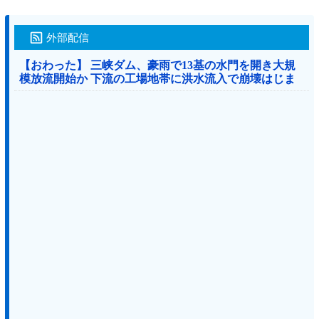
外部配信
【おわった】 三峡ダム、豪雨で13基の水門を開き大規
模放流開始か 下流の工場地帯に洪水流入で崩壊はじま
る