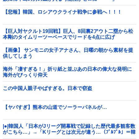
【悲報】韓国、ロシアウクライナ戦争に参戦へ！！！
【巨人対ヤクルト19回戦】巨人、8回裏2アウト二塁から松
本剛のタイムリーツーベースでリードを4点に広げ
る！！！！！！！！他
【画像】 サンモニの女子アナさん、日曜の朝から素材を提
供してしまう
海外「凄すぎる！」折り紙と並ぶあの日本の偉大な発明に
海外がびっくり仰天
この中国人親子やばすぎる。日本で窃盗
【ヤバすぎ】熊本の山道でソーラーパネルが…
|●|韓国人「日本がJリーグ開幕戦で記録した歴代最多観客数
がこちら…」→「Kリーグとは次元が違う…（ﾌﾞﾙﾌﾞﾙ」＝韓
国の反応