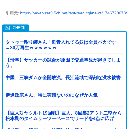
引用元:
https://hayabusa9.5ch.net/test/read.cgi/news/1746729678/
タトゥー彫り師さん「刺青入れてる奴は全員バカです」
→30万再生ｗｗｗｗｗｗ
【珍事】サッカーの試合が原因で交通事故が起きてしま
う。
中国、三峡ダムが全開放流。長江流域で深刻な洪水被害
伊達政宗さん、特に実績ないのになぜか人気
【巨人対ヤクルト19回戦】巨人、8回裏2アウト二塁から
松本剛のタイムリーツーベースでリードを4点に広げ
る！！！！！！！！他