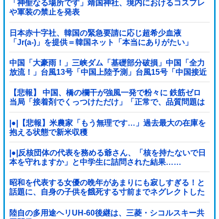
「神聖なる場所です」靖国神社、境内におけるコスプレ
や軍装の禁止を発表
日本赤十字社、韓国の緊急要請に応じ超希少血液
「Jr(a-)」を提供＝韓国ネット「本当にありがたい」
中国「大豪雨！」三峡ダム「基礎部分破損」中国「全力
放流！」台風13号「中国上陸予測」台風15号「中国接近
（画像」中国「台風同時上陸！（穀物生産が壊滅危機」
→
【悲報】 中国、橋の欄干が強風一発で粉々に 鉄筋ゼロ
当局「接着剤でくっつけただけ」「正常で、品質問題は
ない」
|●|【悲報】米農家「もう無理です…」過去最大の在庫を
抱える状態で新米収穫
|●|反核団体の代表を務める爺さん、「核を持たないで日
本を守れますか」と中学生に詰問された結果……
昭和を代表する女優の晩年があまりにも寂しすぎる！と
話題に、自身の子供を餓死する寸前までネグレクトした
挙句……
陸自の多用途ヘリUH-60後継は、三菱・シコルスキー共