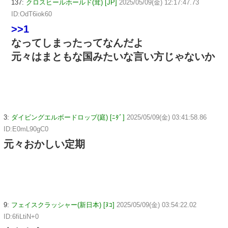
137:
クロスヒールホールド(茸) [JP]
2025/05/09(金) 12:17:47.73
ID:OdT6iok60
>>1
なってしまったってなんだよ
元々はまともな国みたいな言い方じゃないか
3:
ダイビングエルボードロップ(庭) [ﾆﾀﾞ]
2025/05/09(金) 03:41:58.86
ID:E0mL90gC0
元々おかしい定期
9:
フェイスクラッシャー(新日本) [ﾇｺ]
2025/05/09(金) 03:54:22.02
ID:6fiLtiN+0