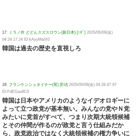
17:
ミラノ作 どどんスズスロウン(新日本) [ﾆﾀﾞ]
2025/05/09(金)
04:24:17.24 ID:kAyyMaIX0
韓国は過去の歴史を直視しろ
18:
フランケンシュタイナー(茸) [EU]
2025/05/09(金) 04:26:47.97
ID:FdEGau8C0
韓国は日本やアメリカのようなイデオロギーに
よって立つ政党が基本無い。みんなの党やＮ党
みたいに党首がすべて、つまり次期大統領候補
とその仲間が作るのが政党と言う仕組みだか
ら、政党政治ではなく大統領候補の権力争いに