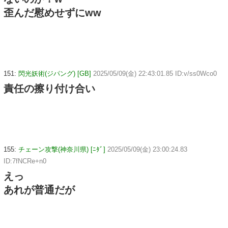
歪んだ慰めせずにww
151:
閃光妖術(ジパング) [GB]
2025/05/09(金) 22:43:01.85 ID:v/ss0Wco0
責任の擦り付け合い
155:
チェーン攻撃(神奈川県) [ﾆﾀﾞ]
2025/05/09(金) 23:00:24.83
ID:7fNCRe+n0
えっ
あれが普通だが