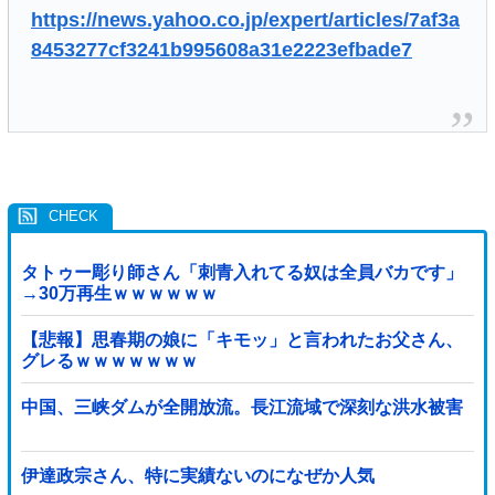
https://news.yahoo.co.jp/expert/articles/7af3a
8453277cf3241b995608a31e2223efbade7
タトゥー彫り師さん「刺青入れてる奴は全員バカです」
→30万再生ｗｗｗｗｗｗ
【悲報】思春期の娘に「キモッ」と言われたお父さん、
グレるｗｗｗｗｗｗｗ
中国、三峡ダムが全開放流。長江流域で深刻な洪水被害
伊達政宗さん、特に実績ないのになぜか人気