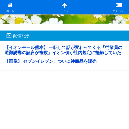
日本第一！ニュース録
ホーム
トップ
サイドバー
配信記事
【イオンモール熊本】 一転して話が変わってくる「従業員の
避難誘導の証言が複数」イオン側が社内規定に抵触していた
疑い
【画像】 セブンイレブン、ついに神商品を販売