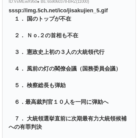
ID:VsMEwX950● BE:659060378-BRZ(11000)
sssp://img.5ch.net/ico/jisakujien_5.gif
１． 国のトップが不在
２． Ｎｏ.２の首相も不在
３． 憲政史上初の３人の大統領代行
４． 風前の灯の閣僚会議（国務委員会議）
５． 検察総長も弾劾
６．最高裁判官１０人を一同に弾劾へ
７． 大統領選挙直前に次期最有力大統領候補
への有罪判決