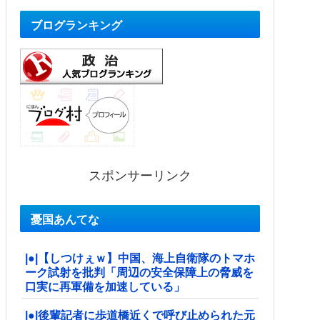
ブログランキング
スポンサーリンク
憂国あんてな
|●|【しつけぇｗ】中国、海上自衛隊のトマホ
ーク試射を批判「周辺の安全保障上の脅威を
口実に再軍備を加速している」
|●|後輩記者に歩道橋近くで呼び止められた元