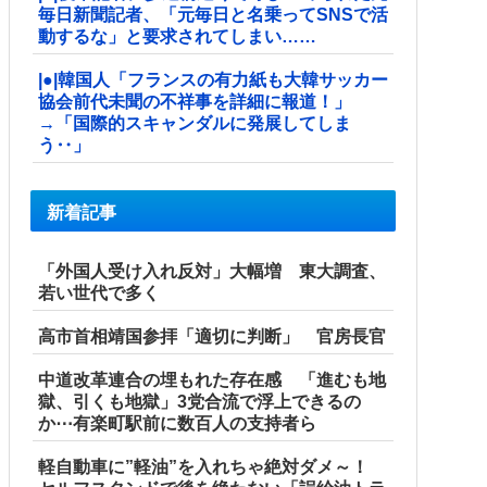
毎日新聞記者、「元毎日と名乗ってSNSで活
動するな」と要求されてしまい……
|●|韓国人「フランスの有力紙も大韓サッカー
協会前代未聞の不祥事を詳細に報道！」
→「国際的スキャンダルに発展してしま
う‥」
新着記事
「外国人受け入れ反対」大幅増 東大調査、
若い世代で多く
高市首相靖国参拝「適切に判断」 官房長官
中道改革連合の埋もれた存在感 「進むも地
獄、引くも地獄」3党合流で浮上できるの
か⋯有楽町駅前に数百人の支持者ら
軽自動車に”軽油”を入れちゃ絶対ダメ～！