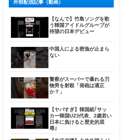
外部配信記事（動画）
【なんで】竹島ソングを歌
う韓国アイドルグループが
待望の日本デビュー
中国人による密漁が止まら
ない
題はない」
警察がスーパーで暴れる刃
物男を射殺「発砲は適正
か？」
【ヤバすぎ】韓国紙｢サッ
ルブル」＝韓国の反応
カー韓国U23代表、2歳若い
日本に負けると歴史的屈
辱｣
が……他