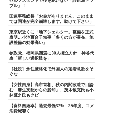
セルフスタンドで後を絶たない「誤給油トラ
ブル」！
国連事務総長「お金がありません。このまま
では国連が完全崩壊します。助けて下さい」
東京駅近くに「地下シェルター」整備を正式
表明…小池百合子知事「多くの方が滞在、施
設整備の効果高い」
参政党、福岡県議選に30人擁立方針 神谷代
表「新しい選択肢を」
［社説］永住厳格化で外国人の定着意欲をそ
ぐな
【女性自身】高市首相、秋の内閣改造で目論
む「麻生支配からの脱却」…茂木敏充氏も小
林鷹之氏もクビ
【食料自給率】過去最低37% 25年度、コメ
消費減響く