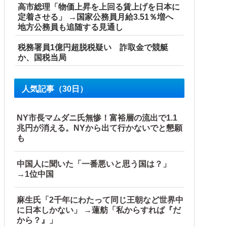
高市総理「物価上昇を上回る賃上げを日本に
定着させる」 →国家公務員月給3.51％増へ
地方公務員も追随する見通し
税務署員1億円超脱税疑い 詐取金で競艇
か、国税当局
人気記事（30日）
NY市長マムダニ氏無惨！富裕層の流出で1.1
兆円が消える。NYから出て行かないでと懇願
も
中国人に聞いた「一番悪いと思う国は？」
→1位中国
麻生氏「2千年にわたって同じ王朝など世界中
に日本しかない」 →蓮舫「私からすれば『だ
から？』」