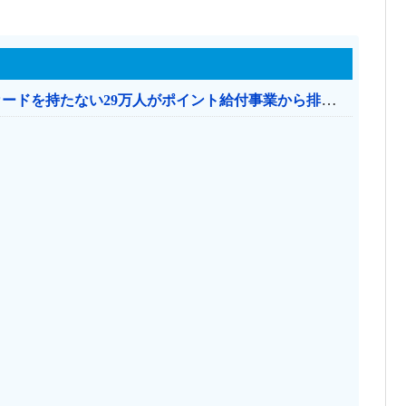
共産党「これは酷い…京都市でマイナンバーカードを持たない29万人がポイント給付事業から排除された」