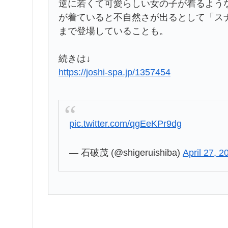
逆に若くて可愛らしい女の子が着るよう
が着ていると不自然さが出るとして「ス
まで登場していることも。
続きは↓
https://joshi-spa.jp/1357454
pic.twitter.com/qgEeKPr9dg
— 石破茂 (@shigeruishiba)
April 27, 2