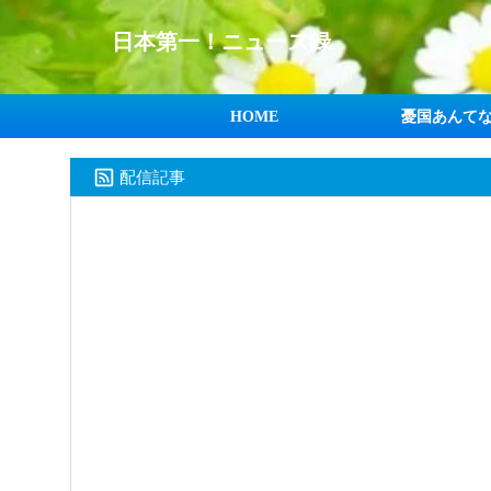
日本第一！ニュース録
HOME
憂国あんて
配信記事