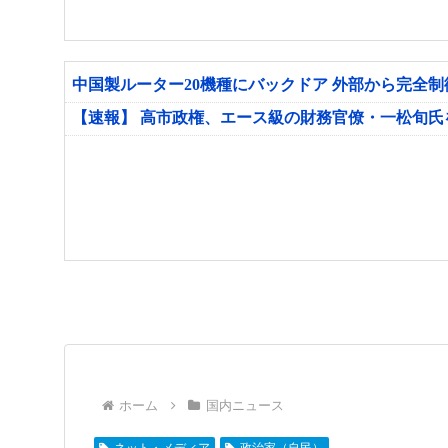
中国製ルーター20機種にバックドア 外部から完全
【速報】 高市政権、エース級の財務官僚・一松旬
ホーム
国内ニュース
ネット・メディア
政治家（自民）