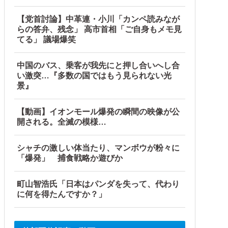
【党首討論】中革連・小川「カンペ読みなが
らの答弁、残念」 高市首相「ご自身もメモ見
てる」 議場爆笑
中国のバス、乗客が我先にと押し合いへし合
い激突…『多数の国ではもう見られない光
景』
【動画】イオンモール爆発の瞬間の映像が公
開される。全滅の模様…
シャチの激しい体当たり、マンボウが粉々に
「爆発」 捕食戦略か遊びか
町山智浩氏「日本はパンダを失って、代わり
に何を得たんですか？」