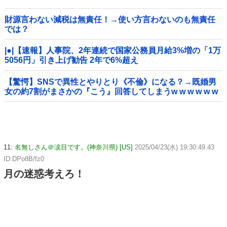
財源言わない減税は無責任！→使い方言わないのも無責任
では？
|●|【速報】人事院、2年連続で国家公務員月給3%増の「1万
5056円」引き上げ勧告 2年で6%超え
【驚愕】SNSで異性とやりとり《不倫》になる？→既婚男
女の約7割がまさかの『こう』回答してしまうw w w w w w
w w
11:
名無しさん＠涙目です。(神奈川県) [US]
2025/04/23(水) 19:30:49.43
ID:DPo8B/fz0
月の迷惑考えろ！