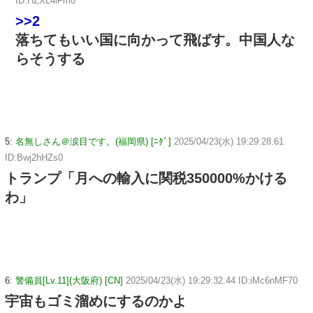
ID:HZXL4lFm0
>>2
落ちてもいい国に向かって飛ばす。中国人な
らそうする
5:
名無しさん＠涙目です。(福岡県) [ﾆﾀﾞ]
2025/04/23(水) 19:29:28.61
ID:Bwj2hHZs0
トランプ「月への輸入に関税350000%かける
わ」
6:
警備員[Lv.11](大阪府) [CN]
2025/04/23(水) 19:29:32.44 ID:iMc6nMF70
宇宙もゴミ溜めにするのかよ