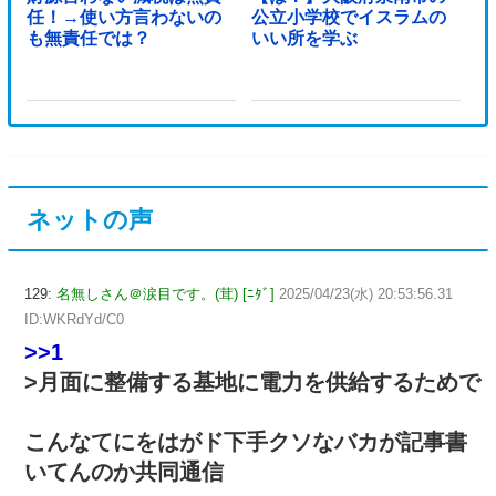
任！→使い方言わないの
公立小学校でイスラムの
も無責任では？
いい所を学ぶ
ネットの声
129:
名無しさん＠涙目です。(茸) [ﾆﾀﾞ]
2025/04/23(水) 20:53:56.31
ID:WKRdYd/C0
>>1
>月面に整備する基地に電力を供給するためで
こんなてにをはがド下手クソなバカが記事書
いてんのか共同通信