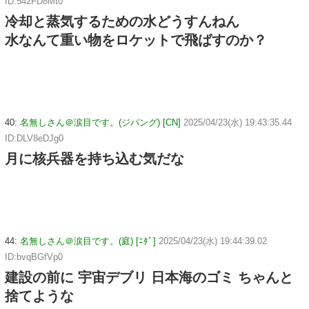
ID:542FD8Mt0
冷却と蒸気するための水どうすんねん
水なんて重い物をロケットで飛ばすのか？
40:
名無しさん＠涙目です。(ジパング) [CN]
2025/04/23(水) 19:43:35.44
ID:DLV8eDJg0
月に核兵器を持ち込む気だな
44:
名無しさん＠涙目です。(庭) [ﾆﾀﾞ]
2025/04/23(水) 19:44:39.02
ID:bvqBGfVp0
建設の前に 宇宙デブリ 日本海のゴミ ちゃんと
捨てような