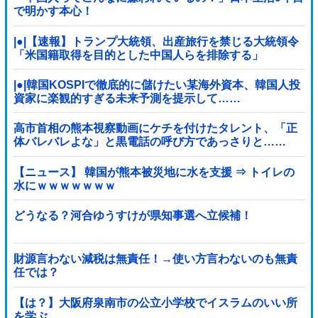
で明かす本心！
|●|【速報】トランプ大統領、出産旅行を禁じる大統領令
「米国籍取得を目的とした中国人らを排除する」
|●|韓国KOSPIで徹底的に儲けたい某海外資本、韓国人投
資家に楽観的すぎる未来予測を提示して……
高市首相の熊本視察動画にケチを付けたタレント、「正
体バレバレよな」と黒電話の呼び方であっさりと……
【ニュース】 韓国が熊本被災地に水を支援 ⇒ トイレの
水にｗｗｗｗｗｗｗ
どうなる？河合ゆうすけが県知事選へ立候補！
財源言わない減税は無責任！→使い方言わないのも無責
任では？
【は？】大阪府泉南市の公立小学校でイスラムのいい所
を学ぶ