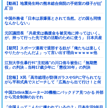
【動画】地震発生時の熊本総合病院の手術室の様子が(((ﾟ
Дﾟ)))
中国外務省「日本は原爆落とされて当然。どの国も同情
なんかしない」
元区議団長 「共産党は義援金を被災地に持ってはいく。
が、持って行った先で党の活動のために使う」 日本共産
党「事実ではありません」
【疑問】スポーツ漫画で退部する奴が「俺たちは楽しく
やりたかったんだよ」って言い出す理由ｗｗｗｗｗ他
江別大学生暴行ﾀﾋ″主犯格″の川口侑斗被告に「無期懲
役」の判決→当時17歳少年に「懲役30年」の判決
【悲報】X民「高市総理が防弾ガラスやSPに守られてな
がら平和式典でスピーチして「広島から出て行け！と何
度も叫ばれるような人！」 ← 突っ込み殺到 ………
中国Zbtlink製ルーター20機種にバックドア見つかる 外部
から完全制御のおそれ
「中国人ってこんなに嫌われているの？」日本生活9年目