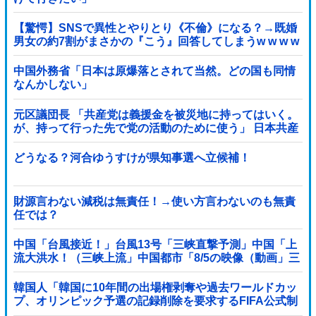
【驚愕】SNSで異性とやりとり《不倫》になる？→既婚
男女の約7割がまさかの『こう』回答してしまうw w w w
w w w w
中国外務省「日本は原爆落とされて当然。どの国も同情
なんかしない」
元区議団長 「共産党は義援金を被災地に持ってはいく。
が、持って行った先で党の活動のために使う」 日本共産
党「事実ではありません」
どうなる？河合ゆうすけが県知事選へ立候補！
財源言わない減税は無責任！→使い方言わないのも無責
任では？
中国「台風接近！」台風13号「三峡直撃予測」中国「上
流大洪水！（三峡上流」中国都市「8/5の映像（動画」三
峡ダム「緊急放流（決壊危機」中国「下流大水害（震え
声」→
韓国人「韓国に10年間の出場権剥奪や過去ワールドカッ
プ、オリンピック予選の記録削除を要求するFIFA公式制
裁を海外メディアが報道！」