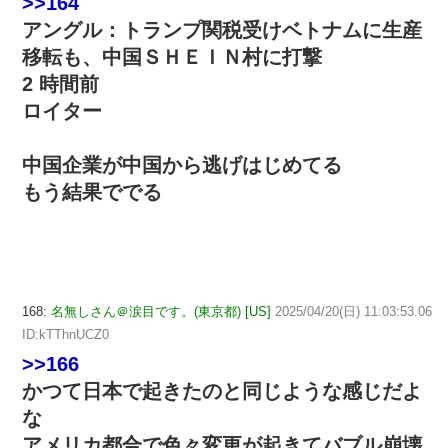
>>164
アングル：トランプ関税受けベトナムに生産
移転も、中国ＳＨＥＩＮ村に打撃
2 時間前
ロイター
中国企業が中国から逃げはじめてる
もう結果ででる
168:
名無しさん＠涙目です。(東京都) [US]
2025/04/20(日) 11:03:53.06
ID:kTThnUCZ0
>>166
かつて日本で起きたのと同じような感じだよ
な
アメリカ都合で色々変更が起きてバブル崩壊