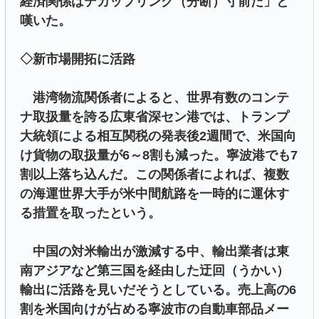
経済関係はデカップリング（分断）寸前だ」と
嘆いた。
◇新市場開拓に活路
港湾物流関係者によると、世界有数のコンテ
ナ取扱量を誇る広東省深セン港では、トランプ
大統領による相互関税の発表後2週間で、米国向
け貨物の取扱量が6～8割も減った。寧波港でも7
割以上落ち込んだ。この関係者によれば、複数
の海運世界大手が米中間航路を一時的に運休す
る措置を取ったという。
中国の対米輸出が激減する中、輸出業者は東
南アジアなど第三国を経由した迂回（うかい）
輸出に活路を見いだそうとしている。売上高の6
割を米国向けが占める寧波市の自動車部品メー