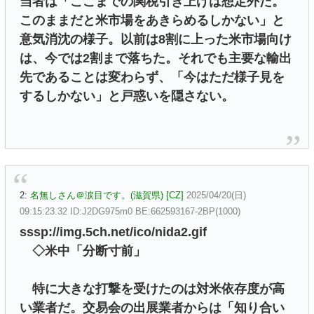
当者は「ここまでの関税引き上げは想定外だ。
このままだと米市場をあきらめるしかない」と
意気消沈の様子。以前は8割に上った米市場向け
は、今では2割まで落ちた。それでも主要な輸出
先であることは変わらず、「今はただ様子見を
するしかない」と戸惑いを隠さない。
2:
名無しさん＠涙目です。(滋賀県) [CZ]
2025/04/20(日)
09:15:23.32 ID:J2DG975m0 BE:662593167-2BP(1000)
sssp://img.5ch.net/ico/nida2.gif
◇米中「分断寸前」
特に大きな打撃を受けたのは対米依存度が高
い業者だ。交易会の出展業者からは「知り合い