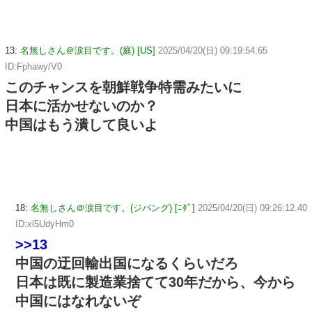
13:
名無しさん＠涙目です。(庭) [US]
2025/04/20(日) 09:19:54.65
ID:Fphawy/V0
このチャンスを朝鮮戦争特需みたいに
日本に活かせないのか？
中国はもう潰して良いよ
18:
名無しさん＠涙目です。(ジパング) [ﾆﾀﾞ]
2025/04/20(日) 09:26:12.40
ID:xl5UdyHm0
>>13
中国の迂回輸出国になるくらいだろ
日本は既に製造業捨てて30年だから、今から
中国にはなれないぞ