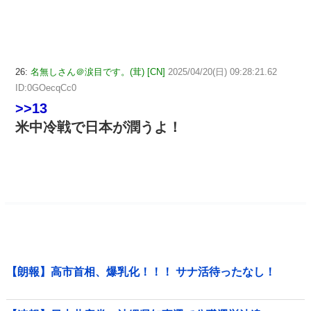
26:
名無しさん＠涙目です。(茸) [CN]
2025/04/20(日) 09:28:21.62
ID:0GOecqCc0
>>13
米中冷戦で日本が潤うよ！
【朗報】高市首相、爆乳化！！！ サナ活待ったなし！