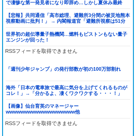
で凄惨な第一発見者になり即辞め…しかし夏休み最終
日、バイトを続けた友人の身に起きた「更なる悲劇」←
このバイト先、呪われすぎだろ
【悲報】共同通信「高市総理、避難所3分間の被災地熊本
視察動画に批判！」 → 内閣報道官「避難所視察は51分
間！大変な状況の中で、1時間近く受け入...
世界初の超伝導量子熱機関…燃料もピストンもない量子
エンジンが回った！
RSSフィードを取得できません
「週刊少年ジャンプ」の発行部数が初の100万部割れ
海外「日本の電車旅で最高に気分を上げてくれるものが
コレ！」→「分かるよ、凄くワクワクする・・・！」
【海外の反応】
【画像】仙台育英のマネージャー
wwwwwwwwwwwwwwwwwww他
RSSフィードを取得できません