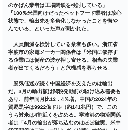
のかばん業者は工場閉鎖を検討している」
「100％米国向けだったペットフード業者は放心
状態で、輸出先を多角化しなかったことを悔や
んでいる」といった声が聞かれた。
人員削減を検討している業者も多い。浙江省
寧波市の家電メーカー関係者は「米国に依存す
る企業には倒産の波が押し寄せる。相当の失業
者が出てくるだろう」と危機感を募らせる。
景気低迷が続く中国経済を支えたのは輸出
だ。3月の輸出額は関税発動前の駆け込み需要も
あり、前年同月比12．4％増。中国の2024年の
貿易黒字は9922億ドル（約141兆円）で、この
うち対米は4割近くを占める。寧波港の物流関係
者は「4月の輸出が落ち込むのはほぼ確実。米中