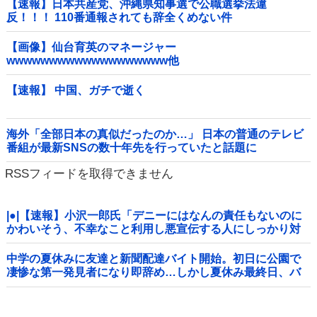
【速報】日本共産党、沖縄県知事選で公職選挙法違
反！！！ 110番通報されても辞全くめない件
【画像】仙台育英のマネージャー
wwwwwwwwwwwwwwwwwww他
【速報】 中国、ガチで逝く
海外「全部日本の真似だったのか…」 日本の普通のテレビ
番組が最新SNSの数十年先を行っていたと話題に
RSSフィードを取得できません
|●|【速報】小沢一郎氏「デニーにはなんの責任もないのに
かわいそう、不幸なこと利用し悪宣伝する人にしっかり対
応を」
中学の夏休みに友達と新聞配達バイト開始。初日に公園で
凄惨な第一発見者になり即辞め…しかし夏休み最終日、バ
イトを続けた友人の身に起きた「更なる悲劇」←このバイ
ト先、呪われすぎだろ