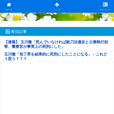
日本第一！ニュース録
ホーム
トップ
サイドバー
配信記事
【速報】 玉川徹「死んでいなければ銃刀法違反と公務執行妨
害、警察官が事実上の死刑にした」
玉川徹「包丁男を結果的に死刑にしたことになる」←これど
う思う？？？