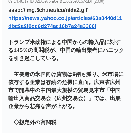
09:14:48.17 ID:J2DG975m0● BE:662593167-2BP(2000)
sssp://img.5ch.net/ico/nida2.gif
https://news.yahoo.co.jp/articles/63a8440d11
dbc2a2f8dc6d274ac16b7a24e3300f
トランプ米政権による中国からの輸入品に対す
る145％の高関税が、中国の輸出業者にパニック
を引き起こしている。
主要港の米国向け貨物は8割も減り、米市場に
依存する企業は存続の危機に直面。広東省広州
市で開幕中の中国最大規模の貿易見本市「中国
輸出入商品交易会（広州交易会）」では、出展
企業から悲痛な声が上がる。
◇想定外の高関税