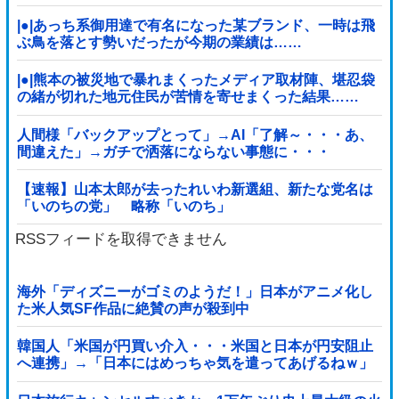
|●|あっち系御用達で有名になった某ブランド、一時は飛
ぶ鳥を落とす勢いだったが今期の業績は……
|●|熊本の被災地で暴れまくったメディア取材陣、堪忍袋
の緒が切れた地元住民が苦情を寄せまくった結果……
人間様「バックアップとって」→AI「了解～・・・あ、
間違えた」→ガチで洒落にならない事態に・・・
【速報】山本太郎が去ったれいわ新選組、新たな党名は
「いのちの党」 略称「いのち」
RSSフィードを取得できません
海外「ディズニーがゴミのようだ！」日本がアニメ化し
た米人気SF作品に絶賛の声が殺到中
韓国人「米国が円買い介入・・・米国と日本が円安阻止
へ連携」→「日本にはめっちゃ気を遣ってあげるねｗ」
「ウォンも救ってくれ・・・」