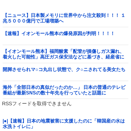
【ニュース】日本製メモリに世界中から注文殺到！！！ １
兆５０００億円で工場増築へ
【速報】イオンモール熊本の爆発原因が判明！！！！
【イオンモール熊本】福岡酸素「配管が損傷しガス漏れ、
着火した可能性」高圧ガス保安法などに基づき、経産省に
報告他
開脚させられマ○コ丸出し状態で、ク○ニされてる美女たち
海外「全部日本の真似だったのか…」 日本の普通のテレビ
番組が最新SNSの数十年先を行っていたと話題に
RSSフィードを取得できません
|●|【速報】日本の地震被害に支援したのに「韓国産の水は
水洗トイレに」