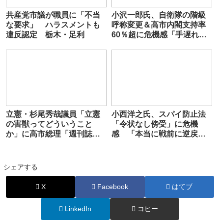
共産党市議が職員に「不当
小沢一郎氏、自衛隊の階級
な要求」 ハラスメントも
呼称変更＆高市内閣支持率
違反認定 栃木・足利
60％超に危機感「手遅れに
なりつつある」「いい加
減、皆が気付くべき」
立憲・杉尾秀哉議員「立憲
小西洋之氏、スパイ防止法
の害獣ってどういうこと
「令状なし傍受」に危機
か」に高市総理「週刊誌の
感 「本当に戦前に逆戻
記事をもとに質問されても
り」
困る」 30分近く中傷動画で
追及
シェアする
X
Facebook
はてブ
LinkedIn
コピー