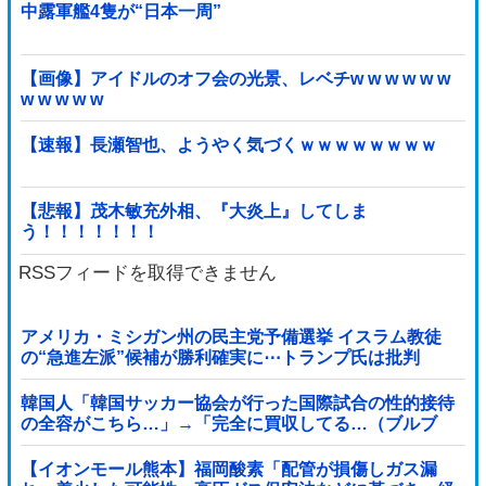
中露軍艦4隻が“日本一周”
【画像】アイドルのオフ会の光景、レベチw w w w w w
w w w w w
【速報】長瀬智也、ようやく気づくｗｗｗｗｗｗｗｗ
【悲報】茂木敏充外相、『大炎上』してしま
う！！！！！！！
RSSフィードを取得できません
アメリカ・ミシガン州の民主党予備選挙 イスラム教徒
の“急進左派”候補が勝利確実に⋯トランプ氏は批判
韓国人「韓国サッカー協会が行った国際試合の性的接待
の全容がこちら…」→「完全に買収してる…（ブルブ
ル」＝韓国の反応
【イオンモール熊本】福岡酸素「配管が損傷しガス漏