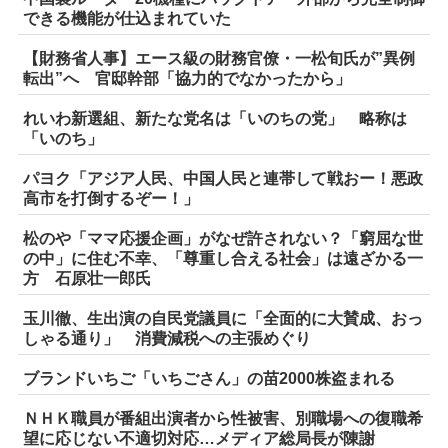
できる機能が仕込まれていた
【財務省人事】エース級の財務官僚・一松旬氏が”異例
転出”へ 官邸幹部「協力的でなかったから」
れいわ新選組、新たな党名は「いのちの党」 略称は
「いのち」
パヨク「アジア人民、中国人民と連帯して戦おー！悪政
高市を打倒するぞー！」
松のや「ママ応援企画」がなぜ許されない？「窮屈な世
の中」に住む不幸、「尊重し合える社会」は遠ざかる一
方 石原壮一郎氏
玉川徹、生出演の自民党議員に「全面的に大賛成、おっ
しゃる通り」 消費減税への主張めぐり
ブランドいちご「いちごさん」の苗2000株盗まれる
ＮＨＫ職員が番組出演者から性被害、別職場への復職希
望に応じない不適切対応…メディア総局長が陳謝