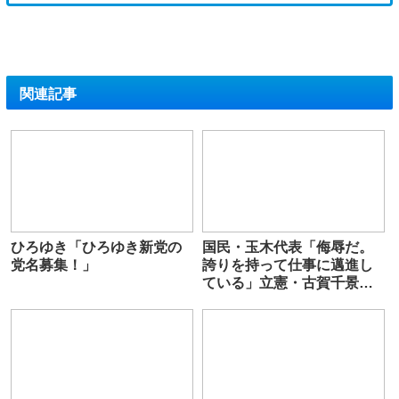
関連記事
ひろゆき「ひろゆき新党の
国民・玉木代表「侮辱だ。
党名募集！」
誇りを持って仕事に邁進し
ている」立憲・古賀千景議
員「豊かな子どもたちは自
衛隊とかならない」発言を
批判