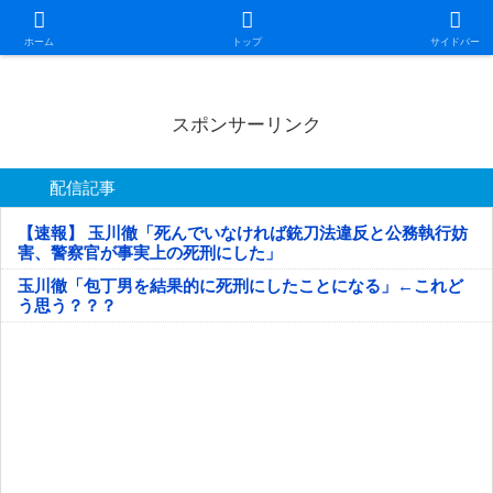
日本第一！ニュース録
ホーム
トップ
サイドバー
スポンサーリンク
配信記事
【速報】 玉川徹「死んでいなければ銃刀法違反と公務執行妨
害、警察官が事実上の死刑にした」
玉川徹「包丁男を結果的に死刑にしたことになる」←これど
う思う？？？