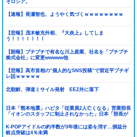
そロシア。
【速報】長瀬智也、ようやく気づくｗｗｗｗｗｗｗｗ
【悲報】茂木敏充外相、『大炎上』してしま
う！！！！！！！
【朗報】プチプチで有名な川上産業、社名を「プチプチ
株式会社」に変更wwwww他
【悲報】高市首相の“個人的なSNS投稿”で習近平ブチギ
レ説ｗｗｗｗｗ
北朝鮮、弾道ミサイル発射 EEZ外に落下
日本「熊本地震」ハビタ「従業員2人亡くなる」営業部長
「イオンのスタッフに制止されなかった」日本「部長が
連絡後の店員行動を証言（謎」イオン「再入館可能の事
実ない」→
K-POPアイドルの約半数が3年後には姿を消す…損益分
岐点突破は4％未満