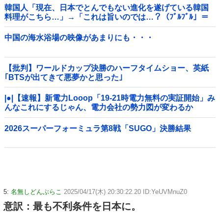
韓国人「現在、日本でとんでもない進化を遂げている韓国
料理がこちら…」→「これは旨いのでは…？（ﾌﾞﾙﾌﾞﾙ」＝
韓国の反応
中国の海水浴場の映像があまりにも・・・
【批判】ワールドカップ決勝のハーフタイムショー、英紙
｢BTSが出てきて悪夢かと思った｣
|●|【速報】新電力Looop「19-21時電力無料の実証開始」み
んなこれにするじゃん、電力会社の勢力図が変わるか
2026スーパーフォーミュラ第8戦「SUGO」決勝結果
5:
名無しどんぶらこ
2025/04/17(木) 20:30:22.20 ID:YeUVMnuZ0
意訳：最も不利条件を日本に。