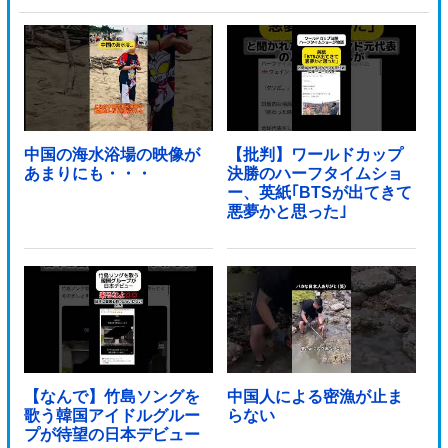
した人達がSNS阿鼻叫喚他
中国の海水浴場の映像が
【批判】ワールドカップ
あまりにも・・・
決勝のハーフタイムショ
ー、英紙｢BTSが出てきて
悪夢かと思った｣
【なんで】竹島ソングを
中国人による密漁が止ま
歌う韓国アイドルグルー
らない
プが待望の日本デビュー