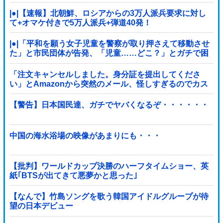
ない」
|●|【速報】北朝鮮、ロシアからの3万人派兵要求に対し
て+オマケ付きで5万人派兵+弾道40発！
|●|「平和を願う女子児童を警察が取り押さえて移動させ
た」と市民団体が告発、「児童……どこ？」とガチで困
惑する人が続出
「注文キャンセルしました。身分証を提出してくださ
い」とAmazonから突然のメール、怪しすぎるのでカス
タマーに確認したら……
【警告】日本国民達、ガチでヤバくなるぞ・・・・・・
中国の海水浴場の映像があまりにも・・・
【批判】ワールドカップ決勝のハーフタイムショー、英
紙｢BTSが出てきて悪夢かと思った｣
【なんで】竹島ソングを歌う韓国アイドルグループが待
望の日本デビュー