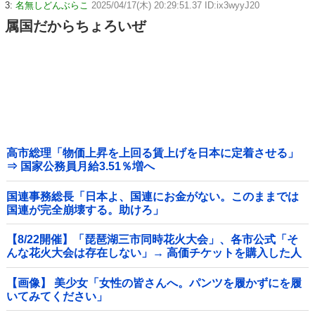
3:
名無しどんぶらこ
2025/04/17(木) 20:29:51.37 ID:ix3wyyJ20
属国だからちょろいぜ
高市総理「物価上昇を上回る賃上げを日本に定着させる」
⇒ 国家公務員月給3.51％増へ
国連事務総長「日本よ、国連にお金がない。このままでは
国連が完全崩壊する。助けろ」
【8/22開催】「琵琶湖三市同時花火大会」、各市公式「そ
んな花火大会は存在しない」→ 高価チケットを購入した人
達がSNS阿鼻叫喚他
【画像】 美少女「女性の皆さんへ。パンツを履かずにを履
いてみてください」