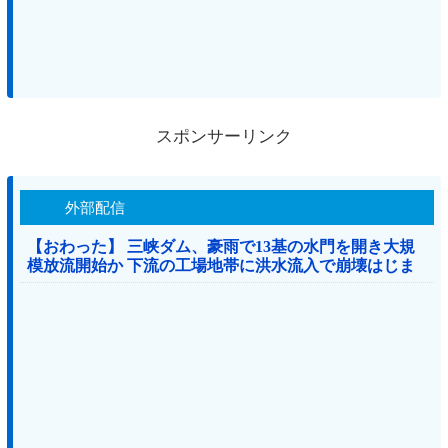
スポンサーリンク
外部配信
【おわった】 三峡ダム、豪雨で13基の水門を開き大規
模放流開始か 下流の工場地帯に洪水流入で崩壊はじま
る