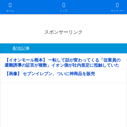
日本第一！ニュース録
ホーム
トップ
サイドバー
スポンサーリンク
配信記事
【イオンモール熊本】 一転して話が変わってくる「従業員の
避難誘導の証言が複数」イオン側が社内規定に抵触していた
疑い
【画像】 セブンイレブン、ついに神商品を販売