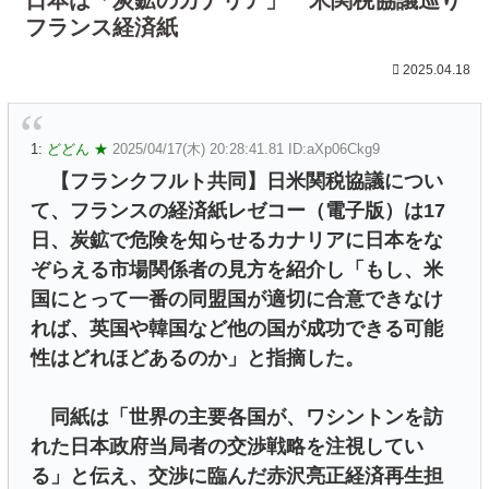
フランス経済紙
2025.04.18
1:
どどん ★
2025/04/17(木) 20:28:41.81 ID:aXp06Ckg9
【フランクフルト共同】日米関税協議につい
て、フランスの経済紙レゼコー（電子版）は17
日、炭鉱で危険を知らせるカナリアに日本をな
ぞらえる市場関係者の見方を紹介し「もし、米
国にとって一番の同盟国が適切に合意できなけ
れば、英国や韓国など他の国が成功できる可能
性はどれほどあるのか」と指摘した。
同紙は「世界の主要各国が、ワシントンを訪
れた日本政府当局者の交渉戦略を注視してい
る」と伝え、交渉に臨んだ赤沢亮正経済再生担