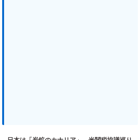
日本は「炭鉱のカナリア」 米関税協議巡り